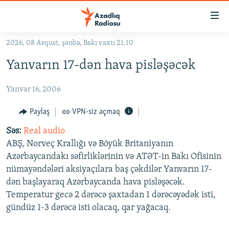
Keçid
linkləri
Əsas
2026, 08 Avqust, şənbə, Bakı vaxtı 21:10
məzmuna
GÜNDƏM
Yanvarın 17-dən hava pisləşəcək
qayıt
#İZAHLA
Əsas
Yanvar 16, 2006
KORRUPSIOMETR
naviqasiyaya
qayıt
#ƏSLINDƏ
Paylaş
VPN-siz açmaq
Axtarışa
FƏRQƏ BAX
keç
Səs:
Real audio
ABŞ, Norveç Krallığı və Böyük Britaniyanın
QANUNI DOĞRU
Azərbaycandakı səfirliklərinin və ATƏT-in Bakı Ofisinin
ARAŞDIRMA
nümayəndələri aksiyaçılara baş çəkdilər Yanvarın 17-
dən başlayaraq Azərbaycanda hava pisləşəcək.
MULTIMEDIA
Temperatur gecə 2 dərəcə şaxtadan 1 dərəcəyədək isti,
RADIO ARXIV
VIDEO
gündüz 1-3 dərəcə isti olacaq, qar yağacaq.
HAQQIMIZDA
FOTOQALEREYA
OXU ZALI