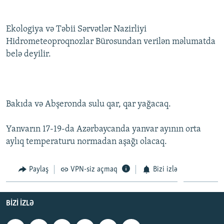
İNFOQRAFIKA
AZƏRBAYCAN ƏDƏBIYYATI KITABXANASI
MISSIYAMIZ
BIZI IZLƏ
KARIKATURA
İSLAM VƏ DEMOKRATIYA
PEŞƏ ETIKASI VƏ JURNALISTIKA STANDARTLARIMIZ
Ekologiya və Təbii Sərvətlər Nazirliyi
Hidrometeoproqnozlar Bürosundan verilən məlumatda
İZ - MƏDƏNIYYƏT PROQRAMI
MATERIALLARIMIZDAN ISTIFADƏ
belə deyilir.
AZADLIQRADIOSU MOBIL TELEFONUNUZDA
RFE/RL-in bütün saytları
BIZIMLƏ ƏLAQƏ
XƏBƏR BÜLLETENLƏRIMIZ
Bakıda və Abşeronda sulu qar, qar yağacaq.
Yanvarın 17-19-da Azərbaycanda yanvar ayının orta
aylıq temperaturu normadan aşağı olacaq.
Paylaş
VPN-siz açmaq
Bizi izlə
BIZI IZLƏ