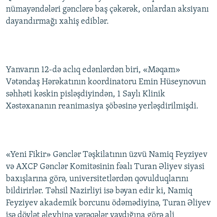
nümayəndələri gənclərə baş çəkərək, onlardan aksiyanı
dayandırmağı xahiş ediblər.
Yanvarın 12-də aclıq edənlərdən biri, «Məqam»
Vətəndaş Hərəkatının koordinatoru Emin Hüseynovun
səhhəti kəskin pisləşdiyindən, 1 Saylı Klinik
Xəstəxananın reanimasiya şöbəsinə yerləşdirilmişdi.
«Yeni Fikir» Gənclər Təşkilatının üzvü Namiq Feyziyev
və AXCP Gənclər Komitəsinin fəalı Turan Əliyev siyasi
baxışlarına görə, universitetlərdən qovulduqlarını
bildirirlər. Təhsil Nazirliyi isə bəyan edir ki, Namiq
Feyziyev akademik borcunu ödəmədiyinə, Turan Əliyev
isə dövlət əleyhinə vərəqələr yaydığına görə ali