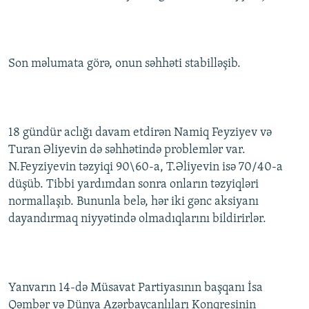
İNFOQRAFIKA
AZƏRBAYCAN ƏDƏBIYYATI KITABXANASI
MISSIYAMIZ
BIZI IZLƏ
KARIKATURA
İSLAM VƏ DEMOKRATIYA
PEŞƏ ETIKASI VƏ JURNALISTIKA STANDARTLARIMIZ
Son məlumata görə, onun səhhəti stabilləşib.
İZ - MƏDƏNIYYƏT PROQRAMI
MATERIALLARIMIZDAN ISTIFADƏ
AZADLIQRADIOSU MOBIL TELEFONUNUZDA
RFE/RL-in bütün saytları
BIZIMLƏ ƏLAQƏ
18 gündür aclığı davam etdirən Namiq Feyziyev və
XƏBƏR BÜLLETENLƏRIMIZ
Turan Əliyevin də səhhətində problemlər var.
N.Feyziyevin təzyiqi 90\60-a, T.Əliyevin isə 70/40-a
düşüb. Tibbi yardımdan sonra onların təzyiqləri
normallaşıb. Bununla belə, hər iki gənc aksiyanı
dayandırmaq niyyətində olmadıqlarını bildirirlər.
Yanvarın 14-də Müsavat Partiyasının başqanı İsa
Qəmbər və Dünya Azərbaycanlıları Konqresinin