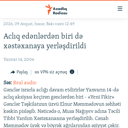
Keçid
linkləri
Əsas
2026, 09 Avqust, bazar, Bakı vaxtı 12:49
məzmuna
GÜNDƏM
Aclıq edənlərdən biri də
qayıt
#İZAHLA
Əsas
xəstəxanaya yerləşdirildi
KORRUPSIOMETR
naviqasiyaya
qayıt
Yanvar 14, 2006
#ƏSLINDƏ
Axtarışa
FƏRQƏ BAX
Paylaş
VPN-siz açmaq
keç
QANUNI DOĞRU
Səs:
Real audio
Gənclər israrla aclığı davam etdirirlər Yanvarın 14-də
ARAŞDIRMA
aclıq aksiyası keçirən gənclərdən biri - «Yeni Fikir»
MULTIMEDIA
Gənclər Təşkilatının üzvü Elnur Məmmədovun səhhəti
kəskin pisləşib. Nəticədə o, Musa Nağıyev adına Təcili
RADIO ARXIV
VIDEO
Tibbi Yardım Xəstəxanasına yerləşdirilib. Cənab
HAQQIMIZDA
FOTOQALEREYA
OXU ZALI
Məmmədov ürək və böyrək ağrılarından əziyyət çəkir.