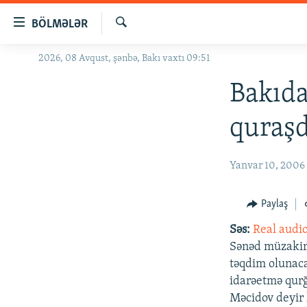
Keçid
BÖLMƏLƏR
linkləri
Axtar
Əsas
2026, 08 Avqust, şənbə, Bakı vaxtı 09:51
GÜNDƏM
məzmuna
#İZAHLA
Bakıda
qayıt
Əsas
KORRUPSIOMETR
quraşd
naviqasiyaya
#ƏSLINDƏ
qayıt
Axtarışa
FƏRQƏ BAX
Yanvar 10, 2006
keç
QANUNI DOĞRU
Paylaş
ARAŞDIRMA
Səs:
Real audi
MULTIMEDIA
Sənəd müzakir
RADIO ARXIV
VIDEO
təqdim olunaca
idarəetmə qurğu
HAQQIMIZDA
FOTOQALEREYA
OXU ZALI
Məcidov deyir 