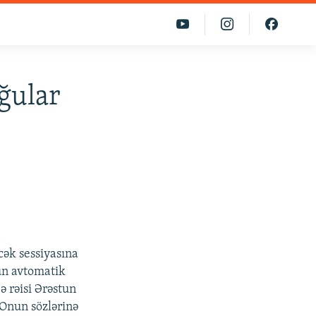
ğular
ək sessiyasına
ün avtomatik
ə rəisi Ərəstun
 Onun sözlərinə