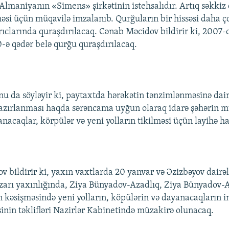
 Almaniyanın «Simens» şirkətinin istehsalıdır. Artıq səkki
məsi üçün müqavilə imzalanıb. Qurğuların bir hissəsi daha ç
rıclarında quraşdırılacaq. Cənab Məcidov bildirir ki, 2007-c
-ə qədər belə qurğu quraşdırılacaq.
nu da söyləyir ki, paytaxtda hərəkətin tənzimlənməsinə dair
zırlanması haqda sərəncama uyğun olaraq idarə şəhərin m
nacaqlar, körpülər və yeni yolların tikilməsi üçün layihə ha
v bildirir ki, yaxın vaxtlarda 20 yanvar və Əzizbəyov dairəl
arı yaxınlığında, Ziya Bünyadov-Azadlıq, Ziya Bünyadov-
n kəsişməsində yeni yolların, köpülərin və dayanacaqların i
sinin təklifləri Nazirlər Kabinetində müzakirə olunacaq.