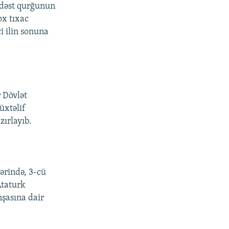
z dəst qurğunun
ox tıxac
i ilin sonuna
 Dövlət
üxtəlif
zırlayıb.
ərində, 3-cü
Ataturk
nşasına dair