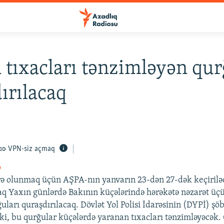
 tıxacları tənzimləyən qur
ırılacaq
VPN-siz açmaq
o
ə olunmaq üçün AŞPA-nın yanvarın 23-dən 27-dək keçiriləc
q Yaxın günlərdə Bakının küçələrində hərəkətə nəzarət üç
ları quraşdırılacaq. Dövlət Yol Polisi İdarəsinin (DYPİ) şöb
ki, bu qurğular küçələrdə yaranan tıxacları tənzimləyəcək.