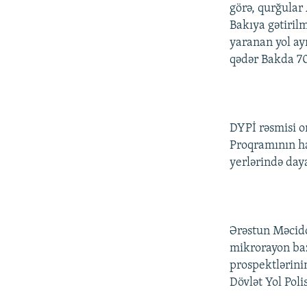
İNFOQRAFIKA
AZƏRBAYCAN ƏDƏBIYYATI KITABXANASI
MISSIYAMIZ
görə, qurğular
Bakıya gətiril
KARIKATURA
İSLAM VƏ DEMOKRATIYA
PEŞƏ ETIKASI VƏ JURNALISTIKA
STANDARTLARIMIZ
yaranan yol ay
İZ - MƏDƏNIYYƏT PROQRAMI
qədər Bakda 70
MATERIALLARIMIZDAN ISTIFADƏ
AZADLIQRADIOSU MOBIL TELEFONUNUZDA
BIZIMLƏ ƏLAQƏ
DYPİ rəsmisi o
XƏBƏR BÜLLETENLƏRIMIZ
Proqramının ha
yerlərində daya
Ərəstun Məcido
mikrorayon baz
prospektlərini
Dövlət Yol Poli