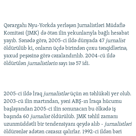
Qərargahı Nyu-Yorkda yerləşən Jurnalistləri Müdafiə
Komitəsi (JMK) də ötən ilin yekunlarıyla bağlı hesabat
yayıb. Sənədə görə, 2005-ci ildə dünyada 47
jurnalist
öldürülüb ki, onların üçdə birindən çoxu tənqidlərinə,
yaxud peşəsinə görə cəzalandırılıb. 2004-cü ildə
öldürülən
jurnalistlərin
sayı isə 57 idi.
2005-ci ildə İraq
jurnalistlər
üçün ən təhlükəli yer olub.
2003-cü ilin martından, yəni ABŞ-ın İraqa hücumu
başlayandan 2005-ci ilin sonunacan bu ölkədə iş
başında 60
jurnalist
öldürülüb. JMK təhlil zamanı
uzunmüddətli bir tendensiyanı qeydə alıb -
jurnalistləri
öldürənlər adətən cəzasız qalırlar. 1992-ci ildən bəri