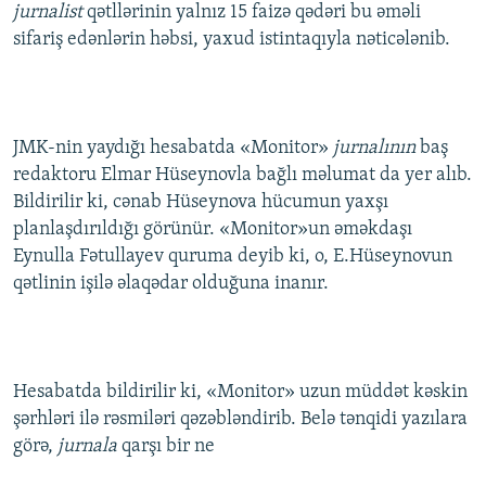
jurnalist
qətllərinin yalnız 15 faizə qədəri bu əməli
sifariş edənlərin həbsi, yaxud istintaqıyla nəticələnib.
JMK-nin yaydığı hesabatda «Monitor»
jurnalının
baş
redaktoru Elmar Hüseynovla bağlı məlumat da yer alıb.
Bildirilir ki, cənab Hüseynova hücumun yaxşı
planlaşdırıldığı görünür. «Monitor»un əməkdaşı
Eynulla Fətullayev quruma deyib ki, o, E.Hüseynovun
qətlinin işilə əlaqədar olduğuna inanır.
Hesabatda bildirilir ki, «Monitor» uzun müddət kəskin
şərhləri ilə rəsmiləri qəzəbləndirib. Belə tənqidi yazılara
görə,
jurnala
qarşı bir ne