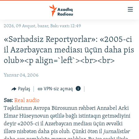
Keçid
linkləri
Əsas
2026, 09 Avqust, bazar, Bakı vaxtı 12:49
məzmuna
GÜNDƏM
«Sərhədsiz Reportyorlar»: «2005-ci
qayıt
#İZAHLA
Əsas
il Azərbaycan mediası üçün daha pis
KORRUPSIOMETR
naviqasiyaya
olub»<p align=`left`><br><br>
qayıt
#ƏSLINDƏ
Axtarışa
Yanvar 04, 2006
FƏRQƏ BAX
keç
QANUNI DOĞRU
Paylaş
VPN-siz açmaq
ARAŞDIRMA
Səs:
Real audio
Təşkilatının Avropa Bürosunun rəhbəri Annabel Arki
MULTIMEDIA
Elmar Hüseynovun qətlilə bağlı istintaqın getmədiyini
RADIO ARXIV
VIDEO
deyir «2005-ci il Azərbaycan mediası üçün əvvəlki
illərə nisbətən daha pis olub. Çünki ötən il
jurnalistlər
HAQQIMIZDA
FOTOQALEREYA
OXU ZALI