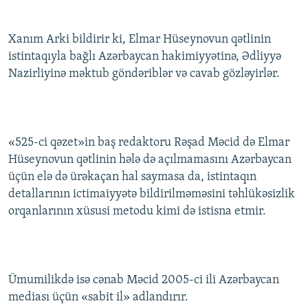
Xanım Arki bildirir ki, Elmar Hüseynovun qətlinin
istintaqıyla bağlı Azərbaycan hakimiyyətinə, Ədliyyə
Nazirliyinə məktub göndəriblər və cavab gözləyirlər.
«525-ci qəzet»in baş redaktoru Rəşad Məcid də Elmar
Hüseynovun qətlinin hələ də açılmamasını Azərbaycan
üçün elə də ürəkaçan hal saymasa da, istintaqın
detallarının ictimaiyyətə bildirilməməsini təhlükəsizlik
orqanlarının xüsusi metodu kimi də istisna etmir.
Ümumilikdə isə cənab Məcid 2005-ci ili Azərbaycan
mediası üçün «sabit il» adlandırır.