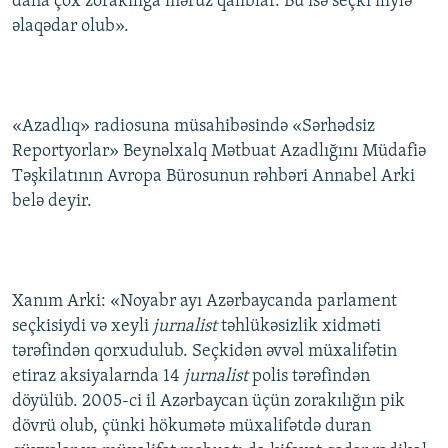
daha çox zorakılığa məruz qalıblar. Bu isə seçki iliylə
İNFOQRAFIKA
AZƏRBAYCAN ƏDƏBIYYATI KITABXANASI
MISSIYAMIZ
əlaqədar olub».
BIZI IZLƏ
KARIKATURA
İSLAM VƏ DEMOKRATIYA
PEŞƏ ETIKASI VƏ JURNALISTIKA STANDARTLARIMIZ
İZ - MƏDƏNIYYƏT PROQRAMI
MATERIALLARIMIZDAN ISTIFADƏ
«Azadlıq» radiosuna müsahibəsində «Sərhədsiz
AZADLIQRADIOSU MOBIL TELEFONUNUZDA
RFE/RL-in bütün saytları
Reportyorlar» Beynəlxalq Mətbuat Azadlığını Müdafiə
BIZIMLƏ ƏLAQƏ
Təşkilatının Avropa Bürosunun rəhbəri Annabel Arki
XƏBƏR BÜLLETENLƏRIMIZ
belə deyir.
Xanım Arki: «Noyabr ayı Azərbaycanda parlament
seçkisiydi və xeyli
jurnalist
təhlükəsizlik xidməti
tərəfindən qorxudulub. Seçkidən əvvəl müxalifətin
etiraz aksiyalarnda 14
jurnalist
polis tərəfindən
döyülüb. 2005-ci il Azərbaycan üçün zorakılığın pik
dövrü olub, çünki hökumətə müxalifətdə duran