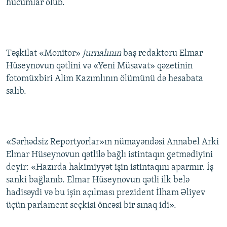
hücumlar olub.
Təşkilat «Monitor»
jurnalının
baş redaktoru Elmar
Hüseynovun qətlini və «Yeni Müsavat» qəzetinin
fotomüxbiri Alim Kazımlının ölümünü də hesabata
salıb.
«Sərhədsiz Reportyorlar»ın nümayəndəsi Annabel Arki
Elmar Hüseynovun qətlilə bağlı istintaqın getmədiyini
deyir: «Hazırda hakimiyyət işin istintaqını aparmır. İş
sanki bağlanıb. Elmar Hüseynovun qətli ilk belə
hadisəydi və bu işin açılması prezident İlham Əliyev
üçün parlament seçkisi öncəsi bir sınaq idi».