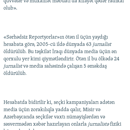
qüvvələr və müxalifət məbuatı da kifayət qədər radikal
olub».
«Sərhədsiz Reportyorlar»ın ötən il üçün yaydığı
hesabata görə, 2005-cü ildə dünyada 63
jurnalist
öldürülüb. Bu təşkilat İraqı dünyada media üçün ən
qorxulu yer kimi qiymətləndirir. Ötən il bu ölkədə 24
jurnalist
və media sahəsində çalışan 5 əməkdaş
öldürülüb.
Hesabatda bidirilir ki, seçki kampaniyaları adətən
media üçün zorakılıqla yadda qalır, Misir və
Azərbaycanda seçkilər vaxtı nümayişlərdən və
səsvermədən xəbər hazırlayan onlarla
jurnalistə
fiziki