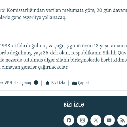
bi Komissarlığından verilən məlumata görə, 20 gün davam 
lərlə gənc əsgərliyə yollanacaq.
1988-ci ildə doğulmuş və çağırış günü üçün 18 yaşı tamam 
llərdə doğulmuş, yaşı 35-dək olan, respublikanın Silahlı Qüv
də nəzərdə tutulmuş digər silahlı birləşmələrdə hərbi xidmə
olmayan gənclər çağırılacaqlar.
VPN-siz açmaq
Bizi izlə
Çap et
BIZI IZLƏ