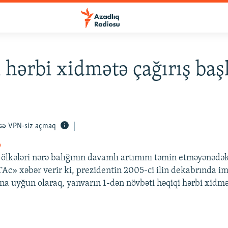
 hərbi xidmətə çağırış baş
VPN-siz açmaq
o
ölkələri nərə balığının davamlı artımını təmin etməyənədə
Ac» xəbər verir ki, prezidentin 2005-ci ilin dekabrında im
a uyğun olaraq, yanvarın 1-dən növbəti həqiqi hərbi xidmət