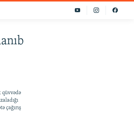
lanıb
k qüvvədə
zaladığı
ə çağırış