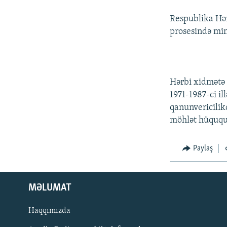
İNFOQRAFIKA
AZƏRBAYCAN ƏDƏBIYYATI KITABXANASI
MISSIYAMIZ
Respublika Hər
KARIKATURA
İSLAM VƏ DEMOKRATIYA
PEŞƏ ETIKASI VƏ JURNALISTIKA
STANDARTLARIMIZ
prosesində min
İZ - MƏDƏNIYYƏT PROQRAMI
MATERIALLARIMIZDAN ISTIFADƏ
AZADLIQRADIOSU MOBIL TELEFONUNUZDA
Hərbi xidmətə 
BIZIMLƏ ƏLAQƏ
1971-1987-ci i
XƏBƏR BÜLLETENLƏRIMIZ
qanunvericilik
möhlət hüququ 
Paylaş
MƏLUMAT
Haqqımızda