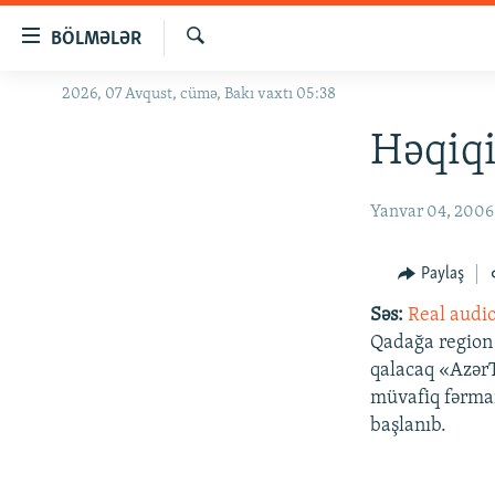
Keçid
BÖLMƏLƏR
linkləri
Axtar
Əsas
2026, 07 Avqust, cümə, Bakı vaxtı 05:38
GÜNDƏM
məzmuna
#İZAHLA
Həqiqi
qayıt
Əsas
KORRUPSIOMETR
naviqasiyaya
Yanvar 04, 2006
#ƏSLINDƏ
qayıt
Axtarışa
FƏRQƏ BAX
Paylaş
keç
QANUNI DOĞRU
Səs:
Real audi
ARAŞDIRMA
Qadağa region 
qalacaq «AzərT
MULTIMEDIA
müvafiq fərman
RADIO ARXIV
VIDEO
başlanıb.
HAQQIMIZDA
FOTOQALEREYA
OXU ZALI