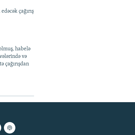
edəcək çağırış
olmuş, habelə
vələrində və
tə çağırışdan