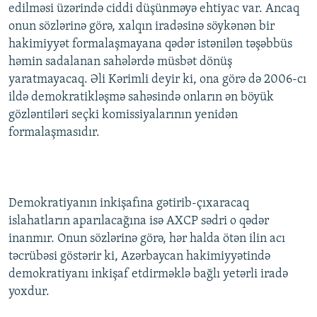
edilməsi üzərində ciddi düşünməyə ehtiyac var. Ancaq
onun sözlərinə görə, xalqın iradəsinə söykənən bir
hakimiyyət formalaşmayana qədər istənilən təşəbbüs
həmin sadalanan sahələrdə müsbət dönüş
yaratmayacaq. Əli Kərimli deyir ki, ona görə də 2006-cı
ildə demokratikləşmə sahəsində onların ən böyük
gözləntiləri seçki komissiyalarının yenidən
formalaşmasıdır.
Demokratiyanın inkişafına gətirib-çıxaracaq
islahatların aparılacağına isə AXCP sədri o qədər
inanmır. Onun sözlərinə görə, hər halda ötən ilin acı
təcrübəsi göstərir ki, Azərbaycan hakimiyyətində
demokratiyanı inkişaf etdirməklə bağlı yetərli iradə
yoxdur.