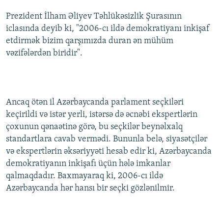
İNFOQRAFIKA
AZƏRBAYCAN ƏDƏBIYYATI KITABXANASI
MISSIYAMIZ
Prezident İlham Əliyev Təhlükəsizlik Şurasının
BIZI IZLƏ
KARIKATURA
İSLAM VƏ DEMOKRATIYA
PEŞƏ ETIKASI VƏ JURNALISTIKA STANDARTLARIMIZ
iclasında deyib ki, "2006-cı ildə demokratiyanı inkişaf
etdirmək bizim qarşımızda duran ən mühüm
İZ - MƏDƏNIYYƏT PROQRAMI
MATERIALLARIMIZDAN ISTIFADƏ
vəzifələrdən biridir".
AZADLIQRADIOSU MOBIL TELEFONUNUZDA
RFE/RL-in bütün saytları
BIZIMLƏ ƏLAQƏ
XƏBƏR BÜLLETENLƏRIMIZ
Ancaq ötən il Azərbaycanda parlament seçkiləri
keçirildi və istər yerli, istərsə də əcnəbi ekspertlərin
çoxunun qənaətinə görə, bu seçkilər beynəlxalq
standartlara cavab vermədi. Bununla belə, siyasətçilər
və ekspertlərin əksəriyyəti hesab edir ki, Azərbaycanda
demokratiyanın inkişafı üçün hələ imkanlar
qalmaqdadır. Baxmayaraq ki, 2006-cı ildə
Azərbaycanda hər hansı bir seçki gözlənilmir.