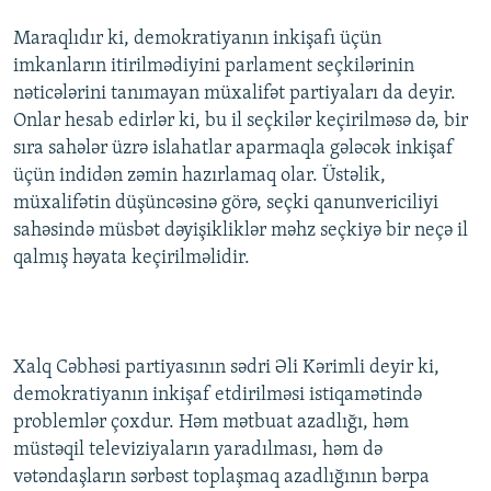
Maraqlıdır ki, demokratiyanın inkişafı üçün
imkanların itirilmədiyini parlament seçkilərinin
nəticələrini tanımayan müxalifət partiyaları da deyir.
Onlar hesab edirlər ki, bu il seçkilər keçirilməsə də, bir
sıra sahələr üzrə islahatlar aparmaqla gələcək inkişaf
üçün indidən zəmin hazırlamaq olar. Üstəlik,
müxalifətin düşüncəsinə görə, seçki qanunvericiliyi
sahəsində müsbət dəyişikliklər məhz seçkiyə bir neçə il
qalmış həyata keçirilməlidir.
Xalq Cəbhəsi partiyasının sədri Əli Kərimli deyir ki,
demokratiyanın inkişaf etdirilməsi istiqamətində
problemlər çoxdur. Həm mətbuat azadlığı, həm
müstəqil televiziyaların yaradılması, həm də
vətəndaşların sərbəst toplaşmaq azadlığının bərpa