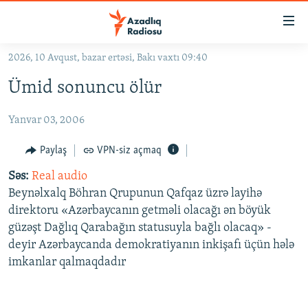
Keçid
linkləri
Əsas
2026, 10 Avqust, bazar ertəsi, Bakı vaxtı 09:40
məzmuna
GÜNDƏM
Ümid sonuncu ölür
qayıt
#İZAHLA
Əsas
Yanvar 03, 2006
KORRUPSIOMETR
naviqasiyaya
qayıt
#ƏSLINDƏ
Paylaş
VPN-siz açmaq
Axtarışa
FƏRQƏ BAX
keç
Səs:
Real audio
Beynəlxalq Böhran Qrupunun Qafqaz üzrə layihə
QANUNI DOĞRU
direktoru «Azərbaycanın getməli olacağı ən böyük
ARAŞDIRMA
güzəşt Dağlıq Qarabağın statusuyla bağlı olacaq» -
deyir Azərbaycanda demokratiyanın inkişafı üçün hələ
MULTIMEDIA
imkanlar qalmaqdadır
RADIO ARXIV
VIDEO
HAQQIMIZDA
FOTOQALEREYA
OXU ZALI