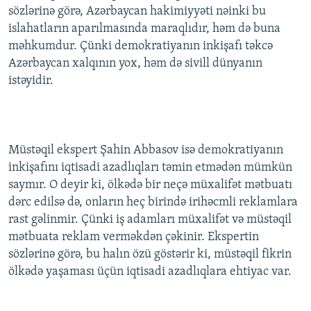
sözlərinə görə, Azərbaycan hakimiyyəti nəinki bu
islahatların aparılmasında maraqlıdır, həm də buna
məhkumdur. Çünki demokratiyanın inkişafı təkcə
Azərbaycan xalqının yox, həm də sivill dünyanın
istəyidir.
Müstəqil ekspert Şahin Abbasov isə demokratiyanın
inkişafını iqtisadi azadlıqları təmin etmədən mümkün
saymır. O deyir ki, ölkədə bir neçə müxalifət mətbuatı
dərc edilsə də, onların heç birində irihəcmli reklamlara
rast gəlinmir. Çünki iş adamları müxalifət və müstəqil
mətbuata reklam verməkdən çəkinir. Ekspertin
sözlərinə görə, bu halın özü göstərir ki, müstəqil fikrin
ölkədə yaşaması üçün iqtisadi azadlıqlara ehtiyac var.