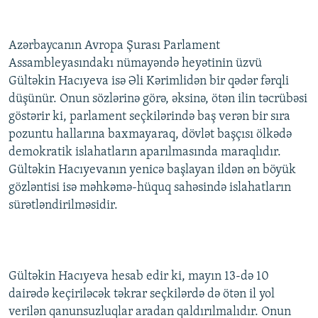
Azərbaycanın Avropa Şurası Parlament
Assambleyasındakı nümayəndə heyətinin üzvü
Gültəkin Hacıyeva isə Əli Kərimlidən bir qədər fərqli
düşünür. Onun sözlərinə görə, əksinə, ötən ilin təcrübəsi
göstərir ki, parlament seçkilərində baş verən bir sıra
pozuntu hallarına baxmayaraq, dövlət başçısı ölkədə
demokratik islahatların aparılmasında maraqlıdır.
Gültəkin Hacıyevanın yenicə başlayan ildən ən böyük
gözləntisi isə məhkəmə-hüquq sahəsində islahatların
sürətləndirilməsidir.
Gültəkin Hacıyeva hesab edir ki, mayın 13-də 10
dairədə keçiriləcək təkrar seçkilərdə də ötən il yol
verilən qanunsuzluqlar aradan qaldırılmalıdır. Onun