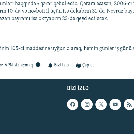
ları haqqında» qərar qəbul edib. Qərara əsasən, 2006-cı 
ın 10-da və növbəti il üçün isə dekabrın 31-də, Novruz ba
zan bayramı isə oktyabrın 23-də qeyd ediləcək.
nin 105-ci maddəsinə uyğun olaraq, həmin günlər iş günü s
VPN-siz açmaq
Bizi izlə
Çap et
BIZI IZLƏ