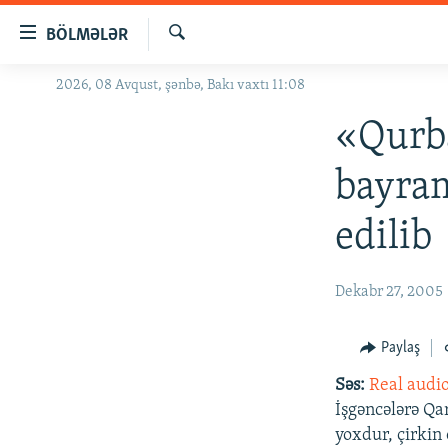
Keçid
BÖLMƏLƏR
linkləri
Axtar
Əsas
2026, 08 Avqust, şənbə, Bakı vaxtı 11:08
GÜNDƏM
məzmuna
#İZAHLA
«Qurb
qayıt
Əsas
KORRUPSIOMETR
bayram
naviqasiyaya
#ƏSLINDƏ
qayıt
edilib
Axtarışa
FƏRQƏ BAX
keç
QANUNI DOĞRU
Dekabr 27, 2005
ARAŞDIRMA
MULTIMEDIA
Paylaş
RADIO ARXIV
VIDEO
Səs:
Real audi
İşgəncələrə Qa
HAQQIMIZDA
FOTOQALEREYA
OXU ZALI
yoxdur, çirkin