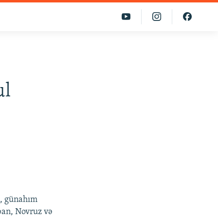
ul
i, günahım
ban, Novruz və