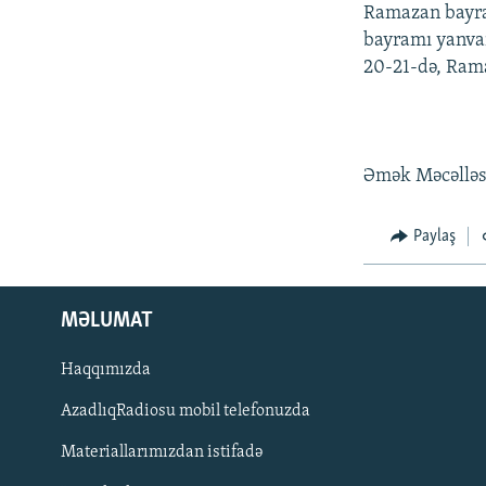
İNFOQRAFIKA
AZƏRBAYCAN ƏDƏBIYYATI KITABXANASI
MISSIYAMIZ
Ramazan bayram
bayramı yanvar
KARIKATURA
İSLAM VƏ DEMOKRATIYA
PEŞƏ ETIKASI VƏ JURNALISTIKA
STANDARTLARIMIZ
20-21-də, Rama
İZ - MƏDƏNIYYƏT PROQRAMI
MATERIALLARIMIZDAN ISTIFADƏ
AZADLIQRADIOSU MOBIL TELEFONUNUZDA
Əmək Məcəlləsi
BIZIMLƏ ƏLAQƏ
XƏBƏR BÜLLETENLƏRIMIZ
Paylaş
MƏLUMAT
Haqqımızda
AzadlıqRadiosu mobil telefonuzda
Materiallarımızdan istifadə
BIZI IZLƏ