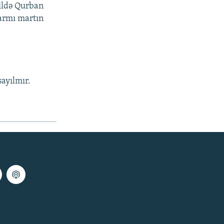
ildə Qurban
yarmı martın
ayılmır.