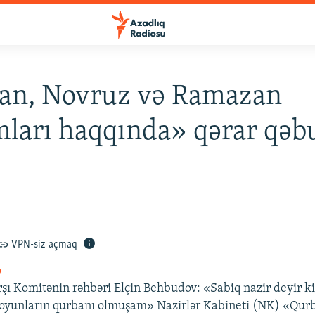
an, Novruz və Ramazan
ları haqqında» qərar qəb
VPN-siz açmaq
o
rşı Komitənin rəhbəri Elçin Behbudov: «Sabiq nazir deyir k
 oyunların qurbanı olmuşam» Nazirlər Kabineti (NK) «Qur