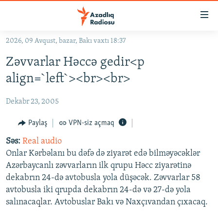
Keçid
linkləri
Əsas
2026, 09 Avqust, bazar, Bakı vaxtı 18:37
məzmuna
GÜNDƏM
Zəvvarlar Həccə gedir<p
qayıt
#İZAHLA
Əsas
align=`left`><br><br>
KORRUPSIOMETR
naviqasiyaya
qayıt
Dekabr 23, 2005
#ƏSLINDƏ
Axtarışa
FƏRQƏ BAX
Paylaş
VPN-siz açmaq
keç
QANUNI DOĞRU
Səs:
Real audio
Onlar Kərbəlanı bu dəfə də ziyarət edə bilməyəcəklər
ARAŞDIRMA
Azərbaycanlı zəvvarların ilk qrupu Həcc ziyarətinə
MULTIMEDIA
dekabrın 24-də avtobusla yola düşəcək. Zəvvarlar 58
avtobusla iki qrupda dekabrın 24-də və 27-də yola
RADIO ARXIV
VIDEO
salınacaqlar. Avtobuslar Bakı və Naxçıvandan çıxacaq.
HAQQIMIZDA
FOTOQALEREYA
OXU ZALI