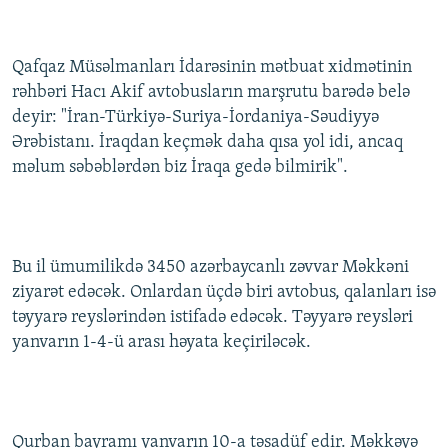
İNFOQRAFIKA
AZƏRBAYCAN ƏDƏBIYYATI KITABXANASI
MISSIYAMIZ
BIZI IZLƏ
KARIKATURA
İSLAM VƏ DEMOKRATIYA
PEŞƏ ETIKASI VƏ JURNALISTIKA STANDARTLARIMIZ
Qafqaz Müsəlmanları İdarəsinin mətbuat xidmətinin
rəhbəri Hacı Akif avtobusların marşrutu barədə belə
İZ - MƏDƏNIYYƏT PROQRAMI
MATERIALLARIMIZDAN ISTIFADƏ
deyir: "İran-Türkiyə-Suriya-İordaniya-Səudiyyə
AZADLIQRADIOSU MOBIL TELEFONUNUZDA
RFE/RL-in bütün saytları
Ərəbistanı. İraqdan keçmək daha qısa yol idi, ancaq
BIZIMLƏ ƏLAQƏ
məlum səbəblərdən biz İraqa gedə bilmirik".
XƏBƏR BÜLLETENLƏRIMIZ
Bu il ümumilikdə 3450 azərbaycanlı zəvvar Məkkəni
ziyarət edəcək. Onlardan üçdə biri avtobus, qalanları isə
təyyarə reyslərindən istifadə edəcək. Təyyarə reysləri
yanvarın 1-4-ü arası həyata keçiriləcək.
Qurban bayramı yanvarın 10-a təsadüf edir. Məkkəyə