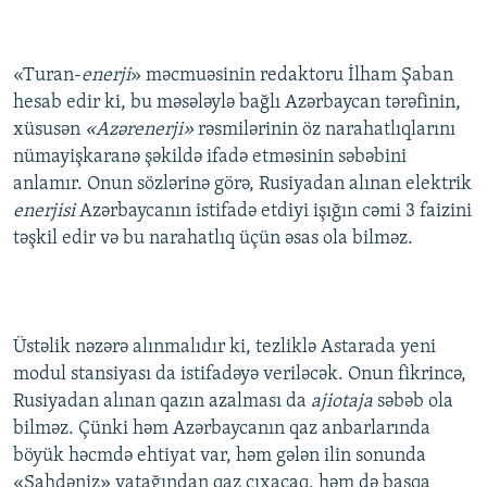
«Turan-
enerji
» məcmuəsinin redaktoru İlham Şaban
hesab edir ki, bu məsələylə bağlı Azərbaycan tərəfinin,
xüsusən
«Azərenerji»
rəsmilərinin öz narahatlıqlarını
nümayişkaranə şəkildə ifadə etməsinin səbəbini
anlamır. Onun sözlərinə görə, Rusiyadan alınan elektrik
enerjisi
Azərbaycanın istifadə etdiyi işığın cəmi 3 faizini
təşkil edir və bu narahatlıq üçün əsas ola bilməz.
Üstəlik nəzərə alınmalıdır ki, tezliklə Astarada yeni
modul stansiyası da istifadəyə veriləcək. Onun fikrincə,
Rusiyadan alınan qazın azalması da
ajiotaja
səbəb ola
bilməz. Çünki həm Azərbaycanın qaz anbarlarında
böyük həcmdə ehtiyat var, həm gələn ilin sonunda
«Şahdəniz» yatağından qaz çıxacaq, həm də başqa