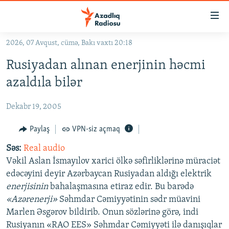
Keçid
linkləri
Əsas
2026, 07 Avqust, cümə, Bakı vaxtı 20:18
məzmuna
GÜNDƏM
Rusiyadan alınan enerjinin həcmi
qayıt
#İZAHLA
Əsas
azaldıla bilər
KORRUPSIOMETR
naviqasiyaya
qayıt
Dekabr 19, 2005
#ƏSLINDƏ
Axtarışa
FƏRQƏ BAX
Paylaş
VPN-siz açmaq
keç
QANUNI DOĞRU
Səs:
Real audio
Vəkil Aslan İsmayılov xarici ölkə səfirliklərinə müraciət
ARAŞDIRMA
edəcəyini deyir Azərbaycan Rusiyadan aldığı elektrik
MULTIMEDIA
enerjisinin
bahalaşmasına etiraz edir. Bu barədə
«Azərenerji»
Səhmdar Cəmiyyətinin sədr müavini
RADIO ARXIV
VIDEO
Marlen Əsgərov bildirib. Onun sözlərinə görə, indi
HAQQIMIZDA
FOTOQALEREYA
OXU ZALI
Rusiyanın «RAO EES» Səhmdar Cəmiyyəti ilə danışıqlar