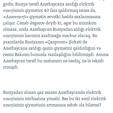
gedir, Rusiya tərəfi Azərbaycana satdığı elektrik
İNFOQRAFIKA
AZƏRBAYCAN ƏDƏBIYYATI KITABXANASI
MISSIYAMIZ
BIZI IZLƏ
enerjisinin
qiymətini 40 faiz qaldırmaq istəsə də,
KARIKATURA
İSLAM VƏ DEMOKRATIYA
PEŞƏ ETIKASI VƏ JURNALISTIKA STANDARTLARIMIZ
«Azərenerji»
qiymətin əvvəlki həddə saxlanmasına
çalışır. Cənab Əsgərov deyib ki, əgər bu mümkün
İZ - MƏDƏNIYYƏT PROQRAMI
MATERIALLARIMIZDAN ISTIFADƏ
olmasa, onda Azərbaycan Rusiyadan aldığı elektrik
AZADLIQRADIOSU MOBIL TELEFONUNUZDA
RFE/RL-in bütün saytları
enerjisinin
həcmini azaltmağa məcbur olacaq. Bu
BIZIMLƏ ƏLAQƏ
yaxınlarda Rusiyanın «Qazprom» Şirkəti də
Azərbaycana satdığı qazın qiymətini qaldırdığını və
XƏBƏR BÜLLETENLƏRIMIZ
rəsmi Bakının bununla razılaşdığını bildirmişdi. Amma
Azərbaycan tərəfi bu məlumatı nə təsdiq, nə lə təkzib
etmişdi.
Rusiyadan alınan qaz əsasən Azərbaycanda elektrik
enerjisinin
istehsalına yönəlir. Bəs bu iki amil elektrik
enerjisinin
qiymətinin artmasına səbəb ola bilərmi?