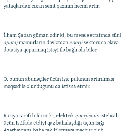
yataqlardan çıxan səmt qazının həcmi artır.
İlham Şaban güman edir ki, bu məsələ ətrafında süni
ajiotaj
məmurların dövlətdən
enerji
sektoruna əlavə
dotasiya qoparmaq istəyi ilə bağlı ola bilər.
O, bunun abunəçilər üçün işıq pulunun artırılması
məqsədilə olunduğunu da istisna etmir.
Rusiya tərəfi bildirir ki, elektrik
enerjisinin
istehsalı
üçün istifadə etdiyi qaz bahalaşdığı üçün işığı
Azərbaycana baha təklif etməyə məcbur olub.