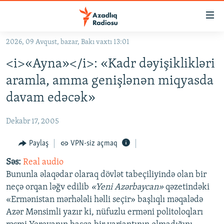
Keçid
linkləri
Əsas
2026, 09 Avqust, bazar, Bakı vaxtı 13:01
məzmuna
GÜNDƏM
<i>«Ayna»</i>: «Kadr dəyişiklikləri
qayıt
#İZAHLA
Əsas
aramla, amma genişlənən miqyasda
KORRUPSIOMETR
naviqasiyaya
davam edəcək»
qayıt
#ƏSLINDƏ
Axtarışa
Dekabr 17, 2005
FƏRQƏ BAX
keç
QANUNI DOĞRU
Paylaş
VPN-siz açmaq
ARAŞDIRMA
Səs:
Real audio
Bununla əlaqədar olaraq dövlət tabeçiliyində olan bir
MULTIMEDIA
neçə orqan ləğv edilib
«Yeni Azərbaycan»
qəzetindəki
RADIO ARXIV
VIDEO
«Ermənistan mərhələli həlli seçir» başlıqlı məqalədə
Azər Mənsimli yazır ki, nüfuzlu erməni politoloqları
HAQQIMIZDA
FOTOQALEREYA
OXU ZALI