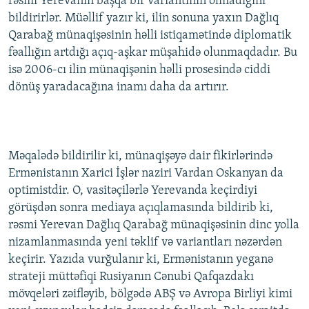
rəsmi Yerevanın başqa bir variantının olmadığını
İNFOQRAFIKA
AZƏRBAYCAN ƏDƏBIYYATI KITABXANASI
MISSIYAMIZ
bildirirlər. Müəllif yazır ki, ilin sonuna yaxın Dağlıq
BIZI IZLƏ
Qarabağ münaqişəsinin həlli istiqamətində diplomatik
KARIKATURA
İSLAM VƏ DEMOKRATIYA
PEŞƏ ETIKASI VƏ JURNALISTIKA STANDARTLARIMIZ
fəallığın artdığı açıq-aşkar müşahidə olunmaqdadır. Bu
İZ - MƏDƏNIYYƏT PROQRAMI
MATERIALLARIMIZDAN ISTIFADƏ
isə 2006-cı ilin münaqişənin həlli prosesində ciddi
dönüş yaradacağına inamı daha da artırır.
AZADLIQRADIOSU MOBIL TELEFONUNUZDA
RFE/RL-in bütün saytları
BIZIMLƏ ƏLAQƏ
XƏBƏR BÜLLETENLƏRIMIZ
Məqalədə bildirilir ki, münaqişəyə dair fikirlərində
Ermənistanın Xarici İşlər naziri Vardan Oskanyan da
optimistdir. O, vasitəçilərlə Yerevanda keçirdiyi
görüşdən sonra mediaya açıqlamasında bildirib ki,
rəsmi Yerevan Dağlıq Qarabağ münaqişəsinin dinc yolla
nizamlanmasında yeni təklif və variantları nəzərdən
keçirir. Yazıda vurğulanır ki, Ermənistanın yeganə
strateji müttəfiqi Rusiyanın Cənubi Qafqazdakı
mövqeləri zəifləyib, bölgədə ABŞ və Avropa Birliyi kimi