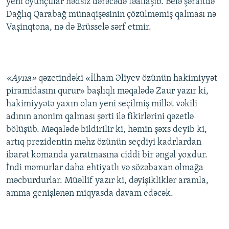
yeni oyunçular hədsiz dərəcədə fəallaşıb. Belə şəraitdə
Dağlıq Qarabağ münaqişəsinin çözülməmiş qalması nə
Vaşinqtona, nə də Brüsselə sərf etmir.
«Ayna»
qəzetindəki «İlham Əliyev özünün hakimiyyət
piramidasını qurur» başlıqlı məqalədə Zaur yazır ki,
hakimiyyətə yaxın olan yeni seçilmiş millət vəkili
adının anonim qalması şərti ilə fikirlərini qəzetlə
bölüşüb. Məqalədə bildirilir ki, həmin şəxs deyib ki,
artıq prezidentin məhz özünün seçdiyi kadrlardan
ibarət komanda yaratmasına ciddi bir əngəl yoxdur.
İndi məmurlar daha ehtiyatlı və sözəbaxan olmağa
məcburdurlar. Müəllif yazır ki, dəyişikliklər aramla,
amma genişlənən miqyasda davam edəcək.