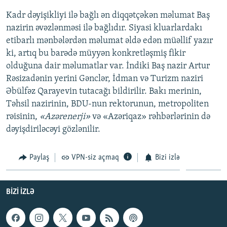
Kadr dəyişikliyi ilə bağlı ən diqqətçəkən məlumat Baş
nazirin əvəzlənməsi ilə bağlıdır. Siyasi kluarlardakı
etibarlı mənbələrdən məlumat əldə edən müəllif yazır
ki, artıq bu barədə müyyən konkretləşmiş fikir
olduğuna dair məlumatlar var. İndiki Baş nazir Artur
Rəsizadənin yerini Gənclər, İdman və Turizm naziri
Əbülfəz Qarayevin tutacağı bildirilir. Bakı merinin,
Təhsil nazirinin, BDU-nun rektorunun, metropoliten
rəisinin,
«Azərenerji»
və «Azəriqaz» rəhbərlərinin də
dəyişdiriləcəyi gözlənilir.
Paylaş
VPN-siz açmaq
Bizi izlə
BIZI IZLƏ