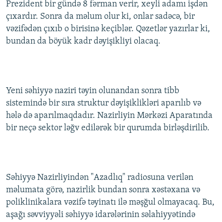
Prezident bir gündə 8 fərman verir, xeyli adamı işdən
İNFOQRAFIKA
AZƏRBAYCAN ƏDƏBIYYATI KITABXANASI
MISSIYAMIZ
çıxardır. Sonra da məlum olur ki, onlar sadəcə, bir
BIZI IZLƏ
KARIKATURA
İSLAM VƏ DEMOKRATIYA
PEŞƏ ETIKASI VƏ JURNALISTIKA STANDARTLARIMIZ
vəzifədən çıxıb o birisinə keçiblər. Qəzetlər yazırlar ki,
bundan da böyük kadr dəyişikliyi olacaq.
İZ - MƏDƏNIYYƏT PROQRAMI
MATERIALLARIMIZDAN ISTIFADƏ
AZADLIQRADIOSU MOBIL TELEFONUNUZDA
RFE/RL-in bütün saytları
BIZIMLƏ ƏLAQƏ
Yeni səhiyyə naziri təyin olunandan sonra tibb
XƏBƏR BÜLLETENLƏRIMIZ
sistemində bir sıra struktur dəyişiklikləri aparılıb və
hələ də aparılmaqdadır. Nazirliyin Mərkəzi Aparatında
bir neçə sektor ləğv edilərək bir qurumda birləşdirilib.
Səhiyyə Nazirliyindən "Azadlıq" radiosuna verilən
məlumata görə, nazirlik bundan sonra xəstəxana və
poliklinikalara vəzifə təyinatı ilə məşğul olmayacaq. Bu,
aşağı səvviyyəli səhiyyə idarələrinin səlahiyyətində