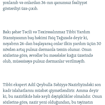
yoxlanıb və onlardan 36-nın qanunsuz fəaliyyət
göstərdiyi üzə çıxıb.
Bakı şəhər Təcili və Təxirəsalınmaz Tibbi Yardım
Stansiyasının baş həkimi Faiq Tağızadə deyir ki,
noyabrın 26-dan başlayaraq onlar ilkin yardım üçün 30
növdən artıq pulsuz dərmanla təmin olunur. Onun
sözlərinə görə, əvvəllər bu məsələlər kağız üzərində
olub, müəssisəyə pulsuz dərmanlar verilməyib.
Tibbi ekspert Adil Qeybulla Səhiyyə Nazirliyindəki son
kadr islahatlarını müsbət qiymətləndirir. Amma deyir
ki, bu nazirlikdə hələ xeyli dəyişikliklər olmalıdır. Onun
sözlərinə görə, nazir yeni olduğundan, bu təyinatın