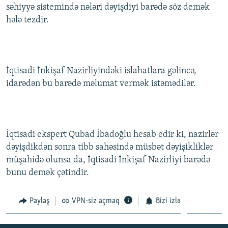
səhiyyə sistemində nələri dəyişdiyi barədə söz demək
hələ tezdir.
İqtisadi İnkişaf Nazirliyindəki islahatlara gəlincə,
idarədən bu barədə məlumat vermək istəmədilər.
İqtisadi ekspert Qubad İbadoğlu hesab edir ki, nazirlər
dəyişdikdən sonra tibb sahəsində müsbət dəyişikliklər
müşahidə olunsa da, İqtisadi İnkişaf Nazirliyi barədə
bunu demək çətindir.
Paylaş
VPN-siz açmaq
Bizi izlə