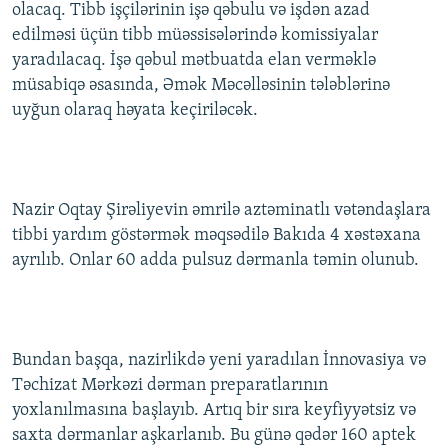
olacaq. Tibb işçilərinin işə qəbulu və işdən azad
edilməsi üçün tibb müəssisələrində komissiyalar
yaradılacaq. İşə qəbul mətbuatda elan verməklə
müsabiqə əsasında, Əmək Məcəlləsinin tələblərinə
uyğun olaraq həyata keçiriləcək.
Nazir Oqtay Şirəliyevin əmrilə aztəminatlı vətəndaşlara
tibbi yardım göstərmək məqsədilə Bakıda 4 xəstəxana
ayrılıb. Onlar 60 adda pulsuz dərmanla təmin olunub.
Bundan başqa, nazirlikdə yeni yaradılan İnnovasiya və
Təchizat Mərkəzi dərman preparatlarının
yoxlanılmasına başlayıb. Artıq bir sıra keyfiyyətsiz və
saxta dərmanlar aşkarlanıb. Bu günə qədər 160 aptek