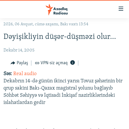
Keçid
linkləri
Əsas
2026, 06 Avqust, cümə axşamı, Bakı vaxtı 13:54
məzmuna
GÜNDƏM
Dəyişikliyin düşər-düşməzi olur...
qayıt
#İZAHLA
Əsas
Dekabr 14, 2005
KORRUPSIOMETR
naviqasiyaya
qayıt
#ƏSLINDƏ
Paylaş
VPN-siz açmaq
Axtarışa
FƏRQƏ BAX
keç
Səs:
Real audio
Dekabrın 14-də günün ikinci yarısı Tovuz şəhərinin bir
QANUNI DOĞRU
qrup sakini Bakı-Qazax magistral yolunu bağlayıb
ARAŞDIRMA
Söhbət Səhiyyə və İqtisadi İnkişaf nazirliklərindəki
islahatlardan gedir
MULTIMEDIA
RADIO ARXIV
VIDEO
HAQQIMIZDA
FOTOQALEREYA
OXU ZALI