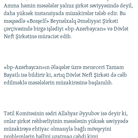
Amma həmin məsələlər yalnız şirkət səviyyəsində deyil,
daha yüksək instansiyada müzakirələr tələb edir. Bu
məqsədlə «Bosşelf» Beynəlxalq Əməliyyat Şirkəti
çərçivəsində birgə işlədiyi «bp-Azərbaycan» və Dövlət
Neft Şirkətinə müraciət edib.
«bp-Azərbaycan»ın Əlaqələr üzrə meneceri Tamam
Bayatlı isə bildirir ki, artıq Dövlət Neft Şirkəti də cəlb
edilməklə məsələlərin müzakirəsinə başlanılıb.
Tətil Komitəsinin sədri Allahyar Əyyubov isə deyir ki,
onlar şirkət rəhbərliyinin məsələnin yüksək səviyyədə
müzakirəyə ehtiyac olmasıyla bağlı mövqeyini
problemlərin həllini uzatmaq cəhdi kimi