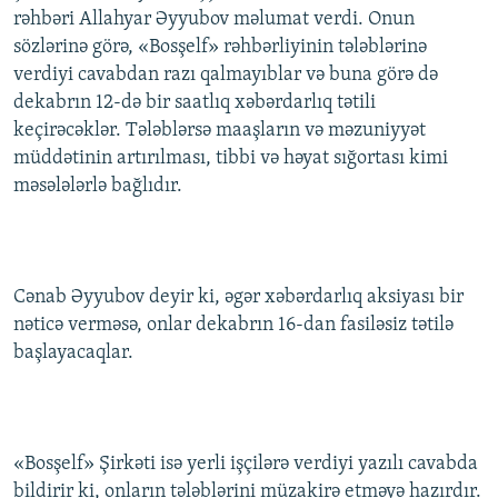
rəhbəri Allahyar Əyyubov məlumat verdi. Onun
İNFOQRAFIKA
AZƏRBAYCAN ƏDƏBIYYATI KITABXANASI
MISSIYAMIZ
BIZI IZLƏ
sözlərinə görə, «Bosşelf» rəhbərliyinin tələblərinə
KARIKATURA
İSLAM VƏ DEMOKRATIYA
PEŞƏ ETIKASI VƏ JURNALISTIKA STANDARTLARIMIZ
verdiyi cavabdan razı qalmayıblar və buna görə də
dekabrın 12-də bir saatlıq xəbərdarlıq tətili
İZ - MƏDƏNIYYƏT PROQRAMI
MATERIALLARIMIZDAN ISTIFADƏ
keçirəcəklər. Tələblərsə maaşların və məzuniyyət
AZADLIQRADIOSU MOBIL TELEFONUNUZDA
RFE/RL-in bütün saytları
müddətinin artırılması, tibbi və həyat sığortası kimi
BIZIMLƏ ƏLAQƏ
məsələlərlə bağlıdır.
XƏBƏR BÜLLETENLƏRIMIZ
Cənab Əyyubov deyir ki, əgər xəbərdarlıq aksiyası bir
nəticə verməsə, onlar dekabrın 16-dan fasiləsiz tətilə
başlayacaqlar.
«Bosşelf» Şirkəti isə yerli işçilərə verdiyi yazılı cavabda
bildirir ki, onların tələblərini müzakirə etməyə hazırdır.