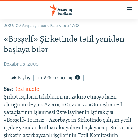
Keçid
linkləri
Əsas
2026, 09 Avqust, bazar, Bakı vaxtı 17:38
məzmuna
GÜNDƏM
«Bosşelf» Şirkətində tətil yenidən
qayıt
#İZAHLA
Əsas
başlaya bilər
KORRUPSIOMETR
naviqasiyaya
qayıt
Dekabr 08, 2005
#ƏSLINDƏ
Axtarışa
FƏRQƏ BAX
Paylaş
VPN-siz açmaq
keç
QANUNI DOĞRU
Səs:
Real audio
Şirkət işçilərin tələblərini müzakirə etməyə hazır
ARAŞDIRMA
olduğunu deyir «Azəri», «Çıraq» və «Günəşli» neft
MULTIMEDIA
yataqlarının işlənməsi üzrə layihənin iştirakçısı
«Bosşelf» Fransız - Azərbaycan Şirkətində çalışan yerli
RADIO ARXIV
VIDEO
işçilər yenidən kütləvi aksiyalara başlayacaq. Bu barədə
HAQQIMIZDA
FOTOQALEREYA
OXU ZALI
şirkətin azərbaycanlı işçilərinin Tətil Komitəsinin