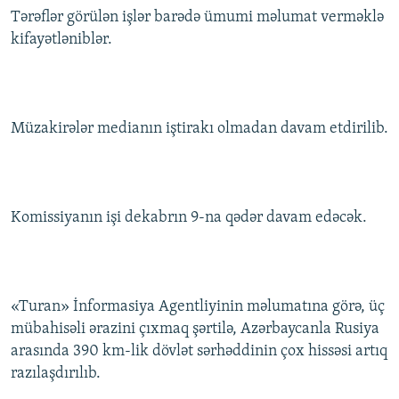
Tərəflər görülən işlər barədə ümumi məlumat verməklə
kifayətləniblər.
Müzakirələr medianın iştirakı olmadan davam etdirilib.
Komissiyanın işi dekabrın 9-na qədər davam edəcək.
«Turan» İnformasiya Agentliyinin məlumatına görə, üç
mübahisəli ərazini çıxmaq şərtilə, Azərbaycanla Rusiya
arasında 390 km-lik dövlət sərhəddinin çox hissəsi artıq
razılaşdırılıb.