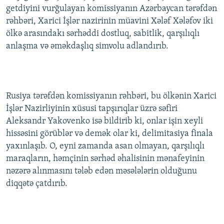
getdiyini vurğulayan komissiyanın Azərbaycan tərəfdən
İNFOQRAFIKA
AZƏRBAYCAN ƏDƏBIYYATI KITABXANASI
MISSIYAMIZ
BIZI IZLƏ
rəhbəri, Xarici İşlər nazirinin müavini Xələf Xələfov iki
KARIKATURA
İSLAM VƏ DEMOKRATIYA
PEŞƏ ETIKASI VƏ JURNALISTIKA STANDARTLARIMIZ
ölkə arasındakı sərhəddi dostluq, sabitlik, qarşılıqlı
anlaşma və əməkdaşlıq simvolu adlandırıb.
İZ - MƏDƏNIYYƏT PROQRAMI
MATERIALLARIMIZDAN ISTIFADƏ
AZADLIQRADIOSU MOBIL TELEFONUNUZDA
RFE/RL-in bütün saytları
BIZIMLƏ ƏLAQƏ
Rusiya tərəfdən komissiyanın rəhbəri, bu ölkənin Xarici
XƏBƏR BÜLLETENLƏRIMIZ
İşlər Nazirliyinin xüsusi tapşırıqlar üzrə səfiri
Aleksandr Yakovenko isə bildirib ki, onlar işin xeyli
hissəsini görüblər və demək olar ki, delimitasiya finala
yaxınlaşıb. O, eyni zamanda asan olmayan, qarşılıqlı
maraqların, həmçinin sərhəd əhalisinin mənafeyinin
nəzərə alınmasını tələb edən məsələlərin olduğunu
diqqətə çatdırıb.