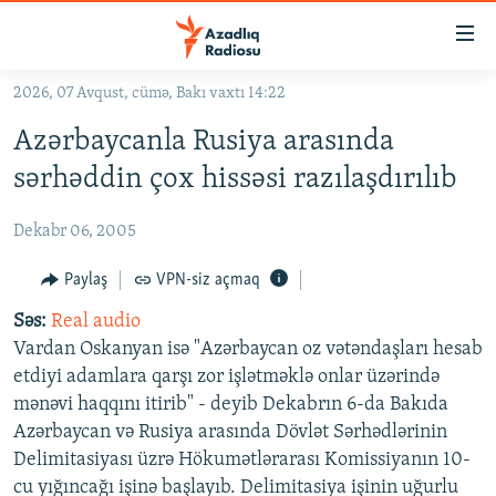
Keçid
linkləri
Əsas
2026, 07 Avqust, cümə, Bakı vaxtı 14:22
məzmuna
GÜNDƏM
Azərbaycanla Rusiya arasında
qayıt
#İZAHLA
Əsas
sərhəddin çox hissəsi razılaşdırılıb
KORRUPSIOMETR
naviqasiyaya
qayıt
Dekabr 06, 2005
#ƏSLINDƏ
Axtarışa
FƏRQƏ BAX
Paylaş
VPN-siz açmaq
keç
QANUNI DOĞRU
Səs:
Real audio
Vardan Oskanyan isə "Azərbaycan oz vətəndaşları hesab
ARAŞDIRMA
etdiyi adamlara qarşı zor işlətməklə onlar üzərində
MULTIMEDIA
mənəvi haqqını itirib" - deyib Dekabrın 6-da Bakıda
Azərbaycan və Rusiya arasında Dövlət Sərhədlərinin
RADIO ARXIV
VIDEO
Delimitasiyası üzrə Hökumətlərarası Komissiyanın 10-
HAQQIMIZDA
FOTOQALEREYA
OXU ZALI
cu yığıncağı işinə başlayıb. Delimitasiya işinin uğurlu