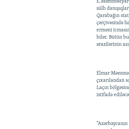
E.Məmmədyarov 
sülh danışıqla
Qarabağın stat
çərçivəsində h
erməni icmasın
bilər. Bütün b
ərazilərinin az
Elmar Məmmədya
çıxarılandan so
Laçın bölgəsind
istifadə ediləc
“Azərbaycanın 