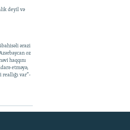
lik deyil və
übahisəli ərazi
 Azərbaycan oz
nəvi haqqını
 idarə etməyə,
 reallığı var”-