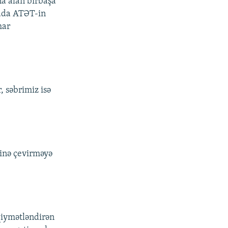
na alan birbaşa
nada ATƏT-in
mar
 səbrimiz isə
tinə çevirməyə
qiymətləndirən