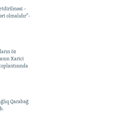
etdirilməsi –
ri olmalıdır”-
ların öz
anın Xarici
toplantısında
ağlıq Qarabağ
b.