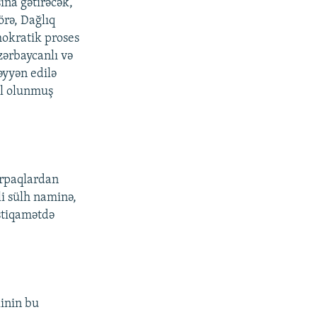
ına gətirəcək,
örə, Dağlıq
okratik proses
zərbaycanlı və
əyyən edilə
al olunmuş
orpaqlardan
li sülh naminə,
istiqamətdə
linin bu