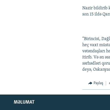
Nazir bildirib
son 15 ildə Qar
“Birincisi, Dağ
heç vaxt müstə
vətəndaşları h
itirib. Və ən ə
sərhədləri qoru
deyə, Oskanyan
Paylaş
MƏLUMAT