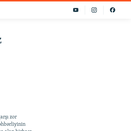
z
arşı zor
əhbərliyinin