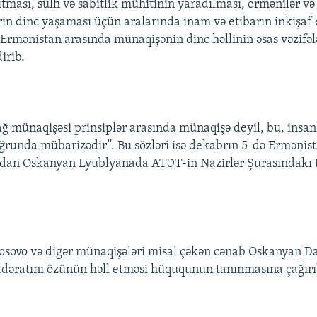
ıtması, sülh və sabitlik mühitinin yaradılması, ermənilər və
rın dinc yaşaması üçün aralarında inam və etibarın inkişaf 
Ermənistan arasında münaqişənin dinc həllinin əsas vəzifələ
irib.
ğ münaqişəsi prinsiplər arasında münaqişə deyil, bu, insan
runda mübarizədir”. Bu sözləri isə dekabrın 5-də Ermənist
ardan Oskanyan Lyublyanada ATƏT-in Nazirlər Şurasındakı 
osovo və digər münaqişələri misal çəkən cənab Oskanyan D
dəratını özünün həll etməsi hüququnun tanınmasına çağırı