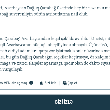
 ki, Azərbaycan Dağlıq Qarabağ üzərində heç bir nəzarətə ma
abağ suverenliyin bütün atributlarına nail olub.
lıq Qarabağ Azərbaycandan leqal şəkildə ayrılıb. İkincisi, m
qil Azərbaycanın hüquqi tabeçiliyində olmayıb. Üçüncüsü,
esab etdiyi adamlara qarşı zor işlətməklə onlar üzərində mə
sası, bu gün Dağlıq Qarabağın seçkilər keçirməyə, öz xalqını
mağa və xarici əlaqələr aparmağa qadir olan de-fakto siyasi
 vurğulayıb.
VPN-siz açmaq
Bizi izlə
Çap et
BIZI IZLƏ