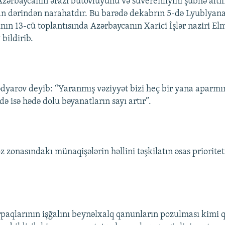
zərbaycanın ərazi bütövlüyünü və suverenliyini şübhə altı
an dərindən narahatdır. Bu barədə dekabrın 5-də Lyublya
ının 13-cü toplantısında Azərbaycanın Xarici İşlər naziri El
ildirib.
rov deyib: “Yaranmış vəziyyət bizi heç bir yana aparmır,
də isə hədə dolu bəyanatların sayı artır”.
z zonasındakı münaqişələrin həllini təşkilatın əsas priorite
paqlarının işğalını beynəlxalq qanunların pozulması kimi 