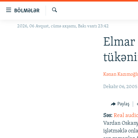
Keçid
BÖLMƏLƏR
linkləri
Axtar
Əsas
2026, 06 Avqust, cümə axşamı, Bakı vaxtı 23:42
GÜNDƏM
məzmuna
#İZAHLA
Elmar
qayıt
Əsas
KORRUPSIOMETR
tükəni
naviqasiyaya
#ƏSLINDƏ
qayıt
Axtarışa
FƏRQƏ BAX
Kənan Kazımoğl
keç
QANUNI DOĞRU
Dekabr 06, 2005
ARAŞDIRMA
Paylaş
MULTIMEDIA
Səs:
Real audi
RADIO ARXIV
VIDEO
Vardan Oskanya
HAQQIMIZDA
FOTOQALEREYA
OXU ZALI
işlətməklə onl