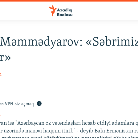
 Məmmədyarov: «Səbrimi
r»
u
VPN-siz açmaq
o
n isə "Azərbaycan oz vətəndaşları hesab etdiyi adamlara q
ar üzərində mənəvi haqqını itirib" - deyib Bakı Ermənistan r