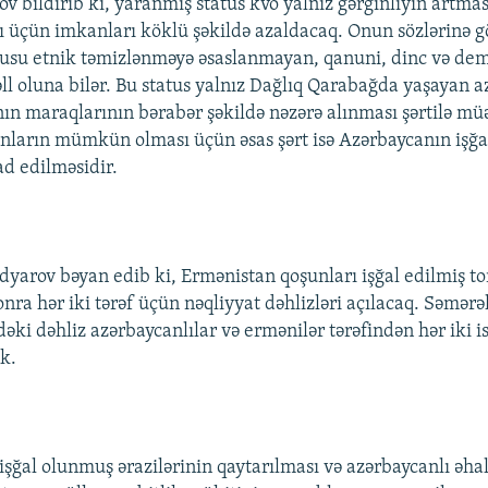
bildirib ki, yaranmış status kvo yalnız gərginliyin artmas
rı üçün imkanları köklü şəkildə azaldacaq. Onun sözlərinə g
usu etnik təmizlənməyə əsaslanmayan, qanuni, dinc və dem
əll oluna bilər. Bu status yalnız Dağlıq Qarabağda yaşayan a
ın maraqlarının bərabər şəkildə nəzərə alınması şərtilə mü
unların mümkün olması üçün əsas şərt isə Azərbaycanın işğ
ad edilməsidir.
rov bəyan edib ki, Ermənistan qoşunları işğal edilmiş t
nra hər iki tərəf üçün nəqliyyat dəhlizləri açılacaq. Səmərə
əki dəhliz azərbaycanlılar və ermənilər tərəfindən hər iki 
ək.
işğal olunmuş ərazilərinin qaytarılması və azərbaycanlı əha