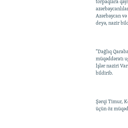
torpaqlara qay
azərbaycanlıla
Azərbaycan və 
deyə, nazir bild
“Dağlıq Qaraba
müqəddəratı uğ
İşlər naziri V
bildirib.
Şərqi Timur, K
üçün öz müqəd