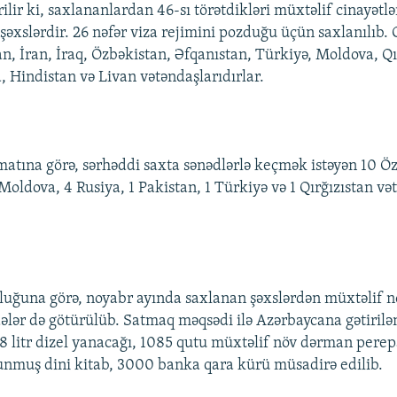
ilir ki, saxlananlardan 46-sı törətdikləri müxtəlif cinayətlə
şəxslərdir. 26 nəfər viza rejimini pozduğu üçün saxlanılıb. 
n, İran, İraq, Özbəkistan, Əfqanıstan, Türkiyə, Moldova, Qı
, Hindistan və Livan vətəndaşlarıdırlar.
tına görə, sərhəddi saxta sənədlərlə keçmək istəyən 10 Öz
Moldova, 4 Rusiya, 1 Pakistan, 1 Türkiyə və 1 Qırğızıstan və
uğuna görə, noyabr ayında saxlanan şəxslərdən müxtəlif nö
lər də götürülüb. Satmaq məqsədi ilə Azərbaycana gətirilə
8 litr dizel yanacağı, 1085 qutu müxtəlif növ dərman perepa
nmuş dini kitab, 3000 banka qara kürü müsadirə edilib.