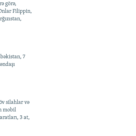
rə görə,
Onlar Filippin,
rğızıstan,
bəkistan, 7
təndaşı
v silahlar və
n mobil
ratları, 3 at,