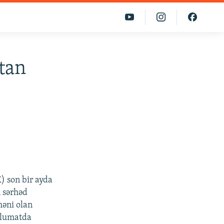
tan
) son bir ayda
n sərhəd
məni olan
əlumatda