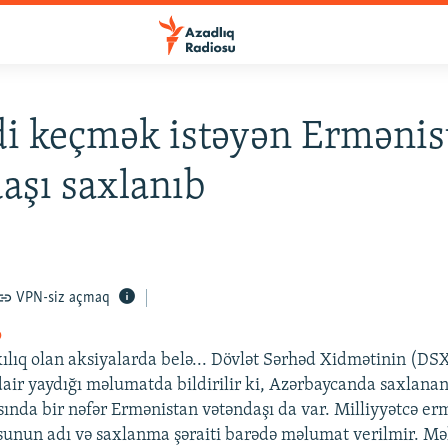
i keçmək istəyən Ermənis
aşı saxlanıb
VPN-siz açmaq
o
kılıq olan aksiyalarda belə... Dövlət Sərhəd Xidmətinin (DSX
 dair yaydığı məlumatda bildirilir ki, Azərbaycanda saxlana
sında bir nəfər Ermənistan vətəndaşı da var. Milliyyətcə er
sunun adı və saxlanma şəraiti barədə məlumat verilmir. M