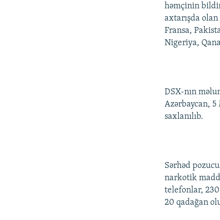
İNFOQRAFIKA
AZƏRBAYCAN ƏDƏBIYYATI KITABXANASI
MISSIYAMIZ
həmçinin bildir
axtarışda olan 
KARIKATURA
İSLAM VƏ DEMOKRATIYA
PEŞƏ ETIKASI VƏ JURNALISTIKA
STANDARTLARIMIZ
Fransa, Pakista
İZ - MƏDƏNIYYƏT PROQRAMI
Nigeriya, Qana
MATERIALLARIMIZDAN ISTIFADƏ
AZADLIQRADIOSU MOBIL TELEFONUNUZDA
BIZIMLƏ ƏLAQƏ
DSX-nın məluma
XƏBƏR BÜLLETENLƏRIMIZ
Azərbaycan, 5 
saxlanılıb.
Sərhəd pozucul
narkotik maddə
telefonlar, 230
20 qadağan olu