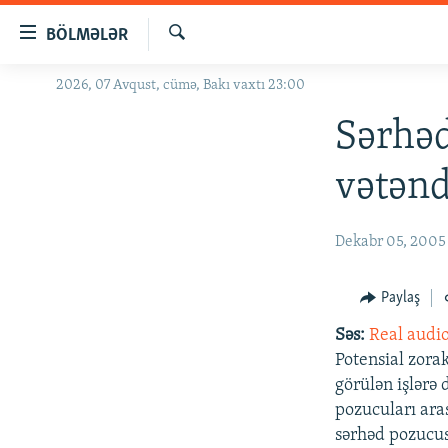
Keçid
BÖLMƏLƏR
linkləri
Axtar
Əsas
2026, 07 Avqust, cümə, Bakı vaxtı 23:00
GÜNDƏM
məzmuna
#İZAHLA
Sərhəd
qayıt
Əsas
KORRUPSIOMETR
vətənd
naviqasiyaya
#ƏSLINDƏ
qayıt
Axtarışa
FƏRQƏ BAX
Dekabr 05, 2005
keç
QANUNI DOĞRU
Paylaş
ARAŞDIRMA
Səs:
Real audi
MULTIMEDIA
Potensial zora
RADIO ARXIV
VIDEO
görülən işlərə
pozucuları ara
HAQQIMIZDA
FOTOQALEREYA
OXU ZALI
sərhəd pozucu