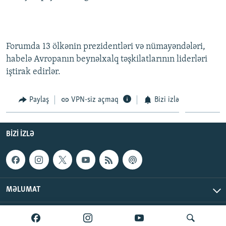
İNFOQRAFIKA
AZƏRBAYCAN ƏDƏBIYYATI KITABXANASI
MISSIYAMIZ
BIZI IZLƏ
KARIKATURA
İSLAM VƏ DEMOKRATIYA
PEŞƏ ETIKASI VƏ JURNALISTIKA STANDARTLARIMIZ
Forumda 13 ölkənin prezidentləri və nümayəndələri,
İZ - MƏDƏNIYYƏT PROQRAMI
MATERIALLARIMIZDAN ISTIFADƏ
habelə Avropanın beynəlxalq təşkilatlarının liderləri
AZADLIQRADIOSU MOBIL TELEFONUNUZDA
RFE/RL-in bütün saytları
iştirak edirlər.
BIZIMLƏ ƏLAQƏ
Paylaş
VPN-siz açmaq
Bizi izlə
XƏBƏR BÜLLETENLƏRIMIZ
BIZI IZLƏ
MƏLUMAT
AzadlıqRadiosu © 2026 Inc. | Bütün hüquqlar qorunur