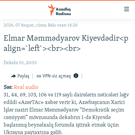
Keçid
linkləri
Əsas
2026, 07 Avqust, cümə, Bakı vaxtı 14:26
məzmuna
GÜNDƏM
Elmar Məmmədyarov Kiyevdədir<p
qayıt
#İZAHLA
Əsas
align=`left`><br><br>
KORRUPSIOMETR
naviqasiyaya
qayıt
Dekabr 01, 2005
#ƏSLINDƏ
Axtarışa
FƏRQƏ BAX
Paylaş
VPN-siz açmaq
keç
QANUNI DOĞRU
Səs:
Real audio
31, 44, 69, 103, 106 və 119 saylı dairələrin nəticələri ləğv
ARAŞDIRMA
edildi «AzərTAc» xəbər verir ki, Azərbaycanın Xarici
MULTIMEDIA
İşlər naziri Elmar Məmmədyarov “Demokratik seçim
cəmiyyəti” mövzusunda dekabrın 1-də Kiyevdə
RADIO ARXIV
VIDEO
başlanmış beynəlxalq forumda iştirak etmək üçün
HAQQIMIZDA
FOTOQALEREYA
OXU ZALI
Ukrayna paytaxtına gəlib.