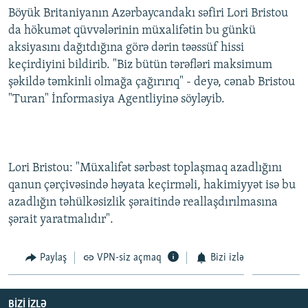
Böyük Britaniyanın Azərbaycandakı səfiri Lori Bristou
da hökumət qüvvələrinin müxalifətin bu günkü
aksiyasını dağıtdığına görə dərin təəssüf hissi
keçirdiyini bildirib. "Biz bütün tərəfləri maksimum
şəkildə təmkinli olmağa çağırırıq" - deyə, cənab Bristou
"Turan" İnformasiya Agentliyinə söyləyib.
Lori Bristou: "Müxalifət sərbəst toplaşmaq azadlığını
qanun çərçivəsində həyata keçirməli, hakimiyyət isə bu
azadlığın təhülkəsizlik şəraitində reallaşdırılmasına
şərait yaratmalıdır".
Paylaş
VPN-siz açmaq
Bizi izlə
BIZI IZLƏ