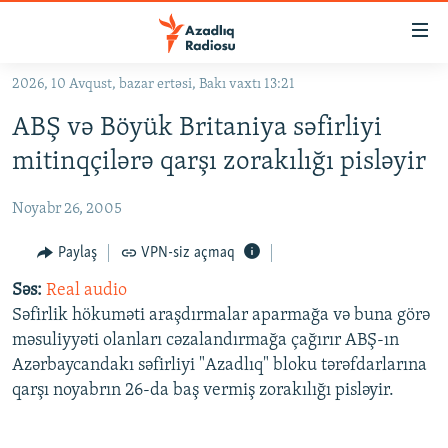
Keçid
linkləri
Əsas
2026, 10 Avqust, bazar ertəsi, Bakı vaxtı 13:21
məzmuna
GÜNDƏM
ABŞ və Böyük Britaniya səfirliyi
qayıt
#İZAHLA
Əsas
mitinqçilərə qarşı zorakılığı pisləyir
KORRUPSIOMETR
naviqasiyaya
qayıt
Noyabr 26, 2005
#ƏSLINDƏ
Axtarışa
FƏRQƏ BAX
Paylaş
VPN-siz açmaq
keç
QANUNI DOĞRU
Səs:
Real audio
Səfirlik hökuməti araşdırmalar aparmağa və buna görə
ARAŞDIRMA
məsuliyyəti olanları cəzalandırmağa çağırır ABŞ-ın
MULTIMEDIA
Azərbaycandakı səfirliyi "Azadlıq" bloku tərəfdarlarına
qarşı noyabrın 26-da baş vermiş zorakılığı pisləyir.
RADIO ARXIV
VIDEO
HAQQIMIZDA
FOTOQALEREYA
OXU ZALI