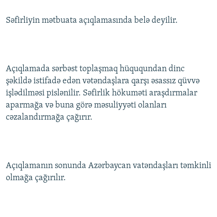
İNFOQRAFIKA
AZƏRBAYCAN ƏDƏBIYYATI KITABXANASI
MISSIYAMIZ
BIZI IZLƏ
Səfirliyin mətbuata açıqlamasında belə deyilir.
KARIKATURA
İSLAM VƏ DEMOKRATIYA
PEŞƏ ETIKASI VƏ JURNALISTIKA STANDARTLARIMIZ
İZ - MƏDƏNIYYƏT PROQRAMI
MATERIALLARIMIZDAN ISTIFADƏ
AZADLIQRADIOSU MOBIL TELEFONUNUZDA
RFE/RL-in bütün saytları
Açıqlamada sərbəst toplaşmaq hüququndan dinc
BIZIMLƏ ƏLAQƏ
şəkildə istifadə edən vətəndaşlara qarşı əsassız qüvvə
işlədilməsi pislənilir. Səfirlik hökuməti araşdırmalar
XƏBƏR BÜLLETENLƏRIMIZ
aparmağa və buna görə məsuliyyəti olanları
cəzalandırmağa çağırır.
Açıqlamanın sonunda Azərbaycan vatəndaşları təmkinli
olmağa çağırılır.