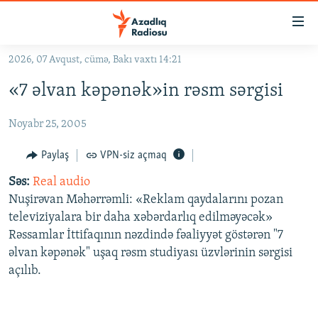
Keçid
linkləri
Əsas
2026, 07 Avqust, cümə, Bakı vaxtı 14:21
məzmuna
GÜNDƏM
«7 əlvan kəpənək»in rəsm sərgisi
qayıt
#İZAHLA
Əsas
Noyabr 25, 2005
KORRUPSIOMETR
naviqasiyaya
qayıt
#ƏSLINDƏ
Paylaş
VPN-siz açmaq
Axtarışa
FƏRQƏ BAX
keç
Səs:
Real audio
Nuşirəvan Məhərrəmli: «Reklam qaydalarını pozan
QANUNI DOĞRU
televiziyalara bir daha xəbərdarlıq edilməyəcək»
ARAŞDIRMA
Rəssamlar İttifaqının nəzdində fəaliyyət göstərən "7
əlvan kəpənək" uşaq rəsm studiyası üzvlərinin sərgisi
MULTIMEDIA
açılıb.
RADIO ARXIV
VIDEO
HAQQIMIZDA
FOTOQALEREYA
OXU ZALI