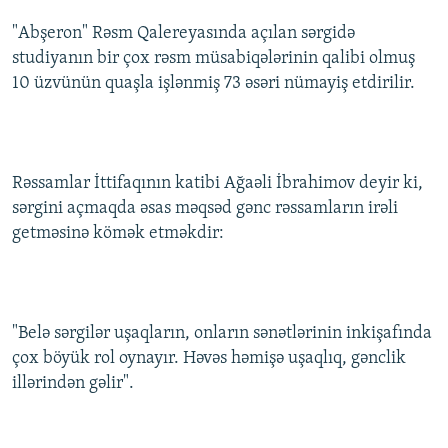
İNFOQRAFIKA
AZƏRBAYCAN ƏDƏBIYYATI KITABXANASI
MISSIYAMIZ
"Abşeron" Rəsm Qalereyasında açılan sərgidə
BIZI IZLƏ
KARIKATURA
İSLAM VƏ DEMOKRATIYA
PEŞƏ ETIKASI VƏ JURNALISTIKA STANDARTLARIMIZ
studiyanın bir çox rəsm müsabiqələrinin qalibi olmuş
10 üzvünün quaşla işlənmiş 73 əsəri nümayiş etdirilir.
İZ - MƏDƏNIYYƏT PROQRAMI
MATERIALLARIMIZDAN ISTIFADƏ
AZADLIQRADIOSU MOBIL TELEFONUNUZDA
RFE/RL-in bütün saytları
BIZIMLƏ ƏLAQƏ
Rəssamlar İttifaqının katibi Ağaəli İbrahimov deyir ki,
XƏBƏR BÜLLETENLƏRIMIZ
sərgini açmaqda əsas məqsəd gənc rəssamların irəli
getməsinə kömək etməkdir:
"Belə sərgilər uşaqların, onların sənətlərinin inkişafında
çox böyük rol oynayır. Həvəs həmişə uşaqlıq, gənclik
illərindən gəlir".