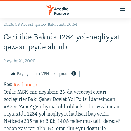
Keçid
linkləri
Əsas
2026, 08 Avqust, şənbə, Bakı vaxtı 20:54
məzmuna
GÜNDƏM
Cari ildə Bakıda 1284 yol-nəqliyyat
qayıt
#İZAHLA
Əsas
qəzası qeydə alınıb
KORRUPSIOMETR
naviqasiyaya
qayıt
Noyabr 21, 2005
#ƏSLINDƏ
Axtarışa
FƏRQƏ BAX
Paylaş
VPN-siz açmaq
keç
QANUNI DOĞRU
Səs:
Real audio
Onlar MSK-nın noyabrın 26-da verəcəyi qərarı
ARAŞDIRMA
gözləyirlər Bakı Şəhər Dövlət Yol Polisi İdarəsindən
MULTIMEDIA
«AzərTAc» Agentliyinə bildiriblər ki, ilin əvvəlindən
paytaxtda 1284 yol-nəqliyyat hadisəsi baş verib.
RADIO ARXIV
VIDEO
Nəticədə 335 nəfər ölüb, 1408 nəfər müxtəlif dərəcəli
HAQQIMIZDA
FOTOQALEREYA
OXU ZALI
bədən xəsarəti alıb. Bu, ötən ilin eyni dövrü ilə