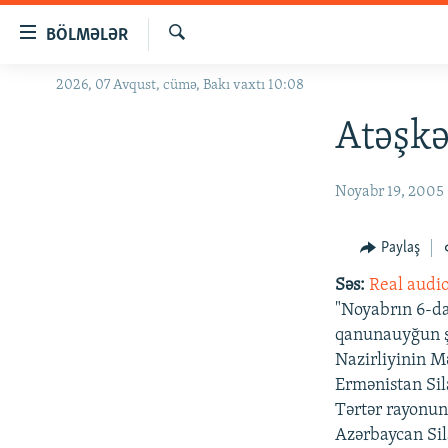
Keçid
BÖLMƏLƏR
linkləri
Axtar
Əsas
2026, 07 Avqust, cümə, Bakı vaxtı 10:08
GÜNDƏM
məzmuna
#İZAHLA
Atəşkə
qayıt
Əsas
KORRUPSIOMETR
naviqasiyaya
Noyabr 19, 2005
#ƏSLINDƏ
qayıt
Axtarışa
FƏRQƏ BAX
Paylaş
keç
QANUNI DOĞRU
Səs:
Real audi
ARAŞDIRMA
"Noyabrın 6-da
qanunauyğun şə
MULTIMEDIA
Nazirliyinin 
RADIO ARXIV
VIDEO
Ermənistan Sil
Tərtər rayonun
HAQQIMIZDA
FOTOQALEREYA
OXU ZALI
Azərbaycan Sil