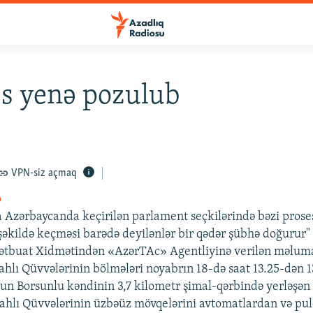
s yenə pozulub
VPN-siz açmaq
o
 Azərbaycanda keçirilən parlament seçkilərində bəzi prose
kildə keçməsi barədə deyilənlər bir qədər şübhə doğurur"
Mətbuat Xidmətindən «AzərTAc» Agentliyinə verilən məluma
ahlı Qüvvələrinin bölmələri noyabrın 18-də saat 13.25-dən 
un Borsunlu kəndinin 3,7 kilometr şimal-qərbində yerləşə
ahlı Qüvvələrinin üzbəüz mövqelərini avtomatlardan və pu