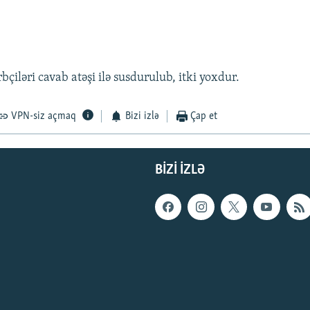
çiləri cavab atəşi ilə susdurulub, itki yoxdur.
VPN-siz açmaq
Bizi izlə
Çap et
BIZI IZLƏ