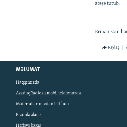
İNFOQRAFIKA
AZƏRBAYCAN ƏDƏBIYYATI KITABXANASI
MISSIYAMIZ
atəşə tutub.
KARIKATURA
İSLAM VƏ DEMOKRATIYA
PEŞƏ ETIKASI VƏ JURNALISTIKA
STANDARTLARIMIZ
İZ - MƏDƏNIYYƏT PROQRAMI
MATERIALLARIMIZDAN ISTIFADƏ
Ermənistan hərb
AZADLIQRADIOSU MOBIL TELEFONUNUZDA
BIZIMLƏ ƏLAQƏ
Paylaş
XƏBƏR BÜLLETENLƏRIMIZ
MƏLUMAT
Haqqımızda
AzadlıqRadiosu mobil telefonuzda
Materiallarımızdan istifadə
Bizimlə əlaqə
BIZI IZLƏ
Həftəyə baxış