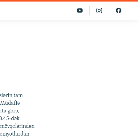
slərin tam
 Müdafiə
ta görə,
13.45-dək
n mövqelərindən
lemyotlardan