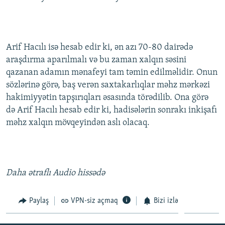
Arif Hacılı isə hesab edir ki, ən azı 70-80 dairədə
araşdırma aparılmalı və bu zaman xalqın səsini
qazanan adamın mənafeyi tam təmin edilməlidir. Onun
sözlərinə görə, baş verən saxtakarlıqlar məhz mərkəzi
hakimiyyətin tapşırıqları əsasında törədilib. Ona görə
də Arif Hacılı hesab edir ki, hadisələrin sonrakı inkişafı
məhz xalqın mövqeyindən aslı olacaq.
Daha ətraflı Audio hissədə
Paylaş
VPN-siz açmaq
Bizi izlə