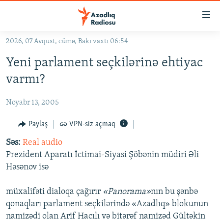
Keçid
linkləri
Əsas
2026, 07 Avqust, cümə, Bakı vaxtı 06:54
məzmuna
GÜNDƏM
Yeni parlament seçkilərinə ehtiyac
qayıt
#İZAHLA
Əsas
varmı?
KORRUPSIOMETR
naviqasiyaya
qayıt
Noyabr 13, 2005
#ƏSLINDƏ
Axtarışa
FƏRQƏ BAX
Paylaş
VPN-siz açmaq
keç
QANUNI DOĞRU
Səs:
Real audio
Prezident Aparatı İctimai-Siyasi Şöbənin müdiri Əli
ARAŞDIRMA
Həsənov isə
MULTIMEDIA
müxalifəti dialoqa çağırır
«Panorama»
nın bu şənbə
RADIO ARXIV
VIDEO
qonaqları parlament seçkilərində «Azadlıq» blokunun
HAQQIMIZDA
FOTOQALEREYA
OXU ZALI
namizədi olan Arif Hacılı və bitərəf namizəd Gültəkin