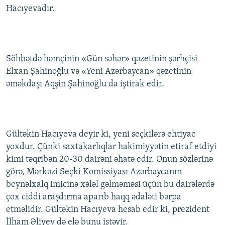
Hacıyevadır.
İNFOQRAFIKA
AZƏRBAYCAN ƏDƏBIYYATI KITABXANASI
MISSIYAMIZ
BIZI IZLƏ
KARIKATURA
İSLAM VƏ DEMOKRATIYA
PEŞƏ ETIKASI VƏ JURNALISTIKA STANDARTLARIMIZ
İZ - MƏDƏNIYYƏT PROQRAMI
MATERIALLARIMIZDAN ISTIFADƏ
Söhbətdə həmçinin «Gün səhər» qəzetinin şərhçisi
AZADLIQRADIOSU MOBIL TELEFONUNUZDA
RFE/RL-in bütün saytları
Elxan Şahinoğlu və «Yeni Azərbaycan» qəzetinin
BIZIMLƏ ƏLAQƏ
əməkdaşı Aqşin Şahinoğlu da iştirak edir.
XƏBƏR BÜLLETENLƏRIMIZ
Gültəkin Hacıyeva deyir ki, yeni seçkilərə ehtiyac
yoxdur. Çünki saxtakarlıqlar hakimiyyətin etiraf etdiyi
kimi təqribən 20-30 dairəni əhatə edir. Onun sözlərinə
görə, Mərkəzi Seçki Komissiyası Azərbaycanın
beynəlxalq imicinə xələl gəlməməsi üçün bu dairələrdə
çox ciddi araşdırma aparıb haqq ədaləti bərpa
etməlidir. Gültəkin Hacıyeva hesab edir ki, prezident
İlham Əliyev də elə bunu istəyir.