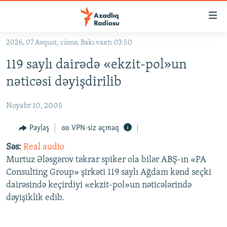
Keçid
linkləri
Əsas
2026, 07 Avqust, cümə, Bakı vaxtı 03:50
məzmuna
GÜNDƏM
119 saylı dairədə «ekzit-pol»un
qayıt
#İZAHLA
Əsas
nəticəsi dəyişdirilib
KORRUPSIOMETR
naviqasiyaya
qayıt
Noyabr 10, 2005
#ƏSLINDƏ
Axtarışa
FƏRQƏ BAX
Paylaş
VPN-siz açmaq
keç
QANUNI DOĞRU
Səs:
Real audio
Murtuz Ələsgərov təkrar spiker ola bilər ABŞ-ın «PA
ARAŞDIRMA
Consulting Group» şirkəti 119 saylı Ağdam kənd seçki
MULTIMEDIA
dairəsində keçirdiyi «ekzit-pol»un nəticələrində
dəyişiklik edib.
RADIO ARXIV
VIDEO
HAQQIMIZDA
FOTOQALEREYA
OXU ZALI