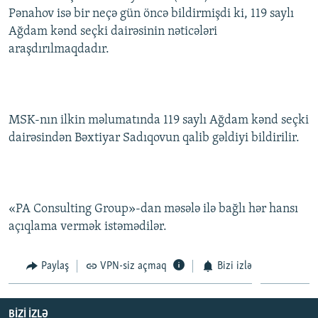
Pənahov isə bir neçə gün öncə bildirmişdi ki, 119 saylı
Ağdam kənd seçki dairəsinin nəticələri
araşdırılmaqdadır.
MSK-nın ilkin məlumatında 119 saylı Ağdam kənd seçki
dairəsindən Bəxtiyar Sadıqovun qalib gəldiyi bildirilir.
«PA Consulting Group»-dan məsələ ilə bağlı hər hansı
açıqlama vermək istəmədilər.
Paylaş
VPN-siz açmaq
Bizi izlə
BIZI IZLƏ