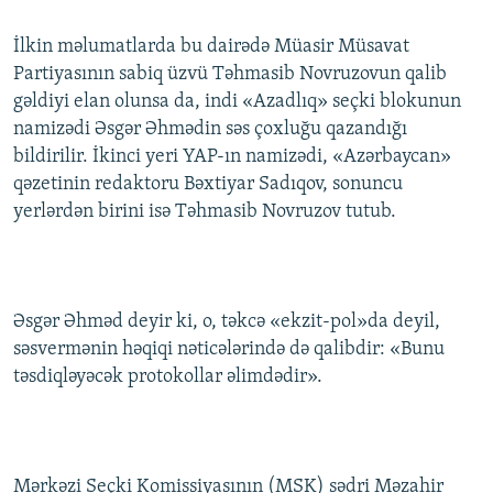
İNFOQRAFIKA
AZƏRBAYCAN ƏDƏBIYYATI KITABXANASI
MISSIYAMIZ
BIZI IZLƏ
İlkin məlumatlarda bu dairədə Müasir Müsavat
KARIKATURA
İSLAM VƏ DEMOKRATIYA
PEŞƏ ETIKASI VƏ JURNALISTIKA STANDARTLARIMIZ
Partiyasının sabiq üzvü Təhmasib Novruzovun qalib
gəldiyi elan olunsa da, indi «Azadlıq» seçki blokunun
İZ - MƏDƏNIYYƏT PROQRAMI
MATERIALLARIMIZDAN ISTIFADƏ
namizədi Əsgər Əhmədin səs çoxluğu qazandığı
AZADLIQRADIOSU MOBIL TELEFONUNUZDA
RFE/RL-in bütün saytları
bildirilir. İkinci yeri YAP-ın namizədi, «Azərbaycan»
BIZIMLƏ ƏLAQƏ
qəzetinin redaktoru Bəxtiyar Sadıqov, sonuncu
yerlərdən birini isə Təhmasib Novruzov tutub.
XƏBƏR BÜLLETENLƏRIMIZ
Əsgər Əhməd deyir ki, o, təkcə «ekzit-pol»da deyil,
səsvermənin həqiqi nəticələrində də qalibdir: «Bunu
təsdiqləyəcək protokollar əlimdədir».
Mərkəzi Seçki Komissiyasının (MSK) sədri Məzahir