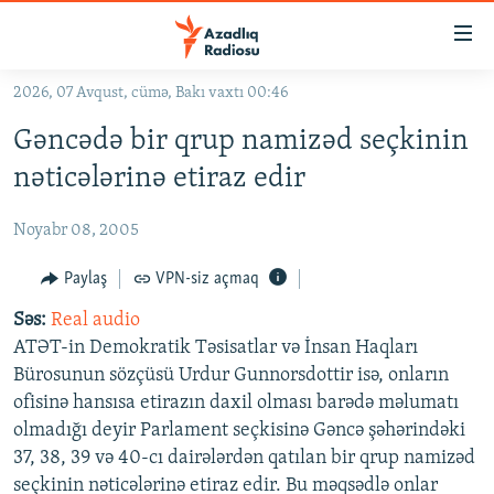
Keçid
linkləri
Əsas
2026, 07 Avqust, cümə, Bakı vaxtı 00:46
məzmuna
GÜNDƏM
Gəncədə bir qrup namizəd seçkinin
qayıt
#İZAHLA
Əsas
nəticələrinə etiraz edir
KORRUPSIOMETR
naviqasiyaya
qayıt
Noyabr 08, 2005
#ƏSLINDƏ
Axtarışa
FƏRQƏ BAX
Paylaş
VPN-siz açmaq
keç
QANUNI DOĞRU
Səs:
Real audio
ATƏT-in Demokratik Təsisatlar və İnsan Haqları
ARAŞDIRMA
Bürosunun sözçüsü Urdur Gunnorsdottir isə, onların
MULTIMEDIA
ofisinə hansısa etirazın daxil olması barədə məlumatı
olmadığı deyir Parlament seçkisinə Gəncə şəhərindəki
RADIO ARXIV
VIDEO
37, 38, 39 və 40-cı dairələrdən qatılan bir qrup namizəd
HAQQIMIZDA
FOTOQALEREYA
OXU ZALI
seçkinin nəticələrinə etiraz edir. Bu məqsədlə onlar