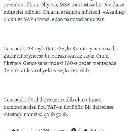
prezident İlham Əliyevə, MSK sədri Məzahir Pənahova
İNFOQRAFIKA
AZƏRBAYCAN ƏDƏBIYYATI KITABXANASI
MISSIYAMIZ
BIZI IZLƏ
müraciət ediblər. Onların arasında müstəqil, «Azadlıq»
KARIKATURA
İSLAM VƏ DEMOKRATIYA
PEŞƏ ETIKASI VƏ JURNALISTIKA STANDARTLARIMIZ
bloku və YAP-ı təmsil edən namizədlər də var.
İZ - MƏDƏNIYYƏT PROQRAMI
MATERIALLARIMIZDAN ISTIFADƏ
AZADLIQRADIOSU MOBIL TELEFONUNUZDA
RFE/RL-in bütün saytları
BIZIMLƏ ƏLAQƏ
Gəncədəki 38 saylı Dairə Seçki Komissiyasının sədri
Zakir Hüseynovsa bu etirazı əsassız sayır. Onun
XƏBƏR BÜLLETENLƏRIMIZ
fikrincə, Gəncə şəhərindəki 100-ə qədər məntəqədə
demokratik və obyektiv seçki keçirilib.
Gəncədəki dörd dairə üzrə qalib elan olunan
namizədlərdən üçü YAP-ın üzvüdür. Bir dairədəsə
müstəqil namizəd qalib gəlib.
Paylaş
VPN-siz açmaq
Bizi izlə