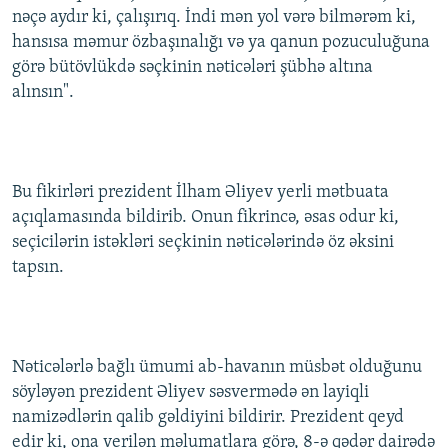
nəçə aydır ki, çalışırıq. İndi mən yol vərə bilmərəm ki,
İNFOQRAFIKA
AZƏRBAYCAN ƏDƏBIYYATI KITABXANASI
MISSIYAMIZ
BIZI IZLƏ
hansısa məmur özbaşınalığı və ya qanun pozuculuğuna
KARIKATURA
İSLAM VƏ DEMOKRATIYA
PEŞƏ ETIKASI VƏ JURNALISTIKA STANDARTLARIMIZ
görə bütövlükdə səçkinin nəticələri şübhə altına
alınsın".
İZ - MƏDƏNIYYƏT PROQRAMI
MATERIALLARIMIZDAN ISTIFADƏ
AZADLIQRADIOSU MOBIL TELEFONUNUZDA
RFE/RL-in bütün saytları
BIZIMLƏ ƏLAQƏ
Bu fikirləri prezident İlham Əliyev yerli mətbuata
XƏBƏR BÜLLETENLƏRIMIZ
açıqlamasında bildirib. Onun fikrincə, əsas odur ki,
seçicilərin istəkləri seçkinin nəticələrində öz əksini
tapsın.
Nəticələrlə bağlı ümumi ab-havanın müsbət olduğunu
söyləyən prezident Əliyev səsvermədə ən layiqli
namizədlərin qalib gəldiyini bildirir. Prezident qeyd
edir ki, ona verilən məlumatlara görə, 8-ə qədər dairədə