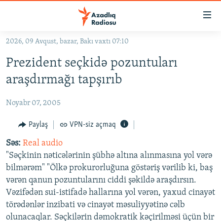
Keçid
linkləri
Əsas
2026, 09 Avqust, bazar, Bakı vaxtı 07:10
məzmuna
GÜNDƏM
Prezident seçkidə pozuntuları
qayıt
#İZAHLA
Əsas
araşdırmağı tapşırıb
KORRUPSIOMETR
naviqasiyaya
qayıt
Noyabr 07, 2005
#ƏSLINDƏ
Axtarışa
FƏRQƏ BAX
Paylaş
VPN-siz açmaq
keç
QANUNI DOĞRU
Səs:
Real audio
"Səçkinin nəticələrinin şübhə altına alınmasına yol vərə
ARAŞDIRMA
bilmərəm" "Ölkə prokurorluğuna göstəriş vərilib ki, baş
MULTIMEDIA
vərən qanun pozuntularını ciddi şəkildə araşdırsın.
Vəzifədən sui-istifadə hallarına yol vərən, yaxud cinayət
RADIO ARXIV
VIDEO
törədənlər inzibati və cinayət məsuliyyətinə cəlb
HAQQIMIZDA
FOTOQALEREYA
OXU ZALI
olunacaqlar. Səçkilərin dəmokratik kəçirilməsi üçün bir