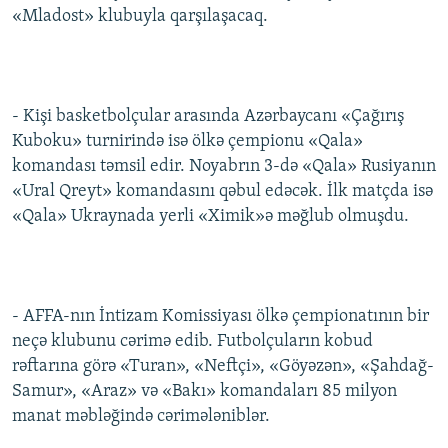
«Mladost» klubuyla qarşılaşacaq.
İNFOQRAFIKA
AZƏRBAYCAN ƏDƏBIYYATI KITABXANASI
MISSIYAMIZ
BIZI IZLƏ
KARIKATURA
İSLAM VƏ DEMOKRATIYA
PEŞƏ ETIKASI VƏ JURNALISTIKA STANDARTLARIMIZ
İZ - MƏDƏNIYYƏT PROQRAMI
MATERIALLARIMIZDAN ISTIFADƏ
- Kişi basketbolçular arasında Azərbaycanı «Çağırış
AZADLIQRADIOSU MOBIL TELEFONUNUZDA
RFE/RL-in bütün saytları
Kuboku» turnirində isə ölkə çempionu «Qala»
BIZIMLƏ ƏLAQƏ
komandası təmsil edir. Noyabrın 3-də «Qala» Rusiyanın
«Ural Qreyt» komandasını qəbul edəcək. İlk matçda isə
XƏBƏR BÜLLETENLƏRIMIZ
«Qala» Ukraynada yerli «Ximik»ə məğlub olmuşdu.
- AFFA-nın İntizam Komissiyası ölkə çempionatının bir
neçə klubunu cərimə edib. Futbolçuların kobud
rəftarına görə «Turan», «Neftçi», «Göyəzən», «Şahdağ-
Samur», «Araz» və «Bakı» komandaları 85 milyon
manat məbləğində cərimələniblər.