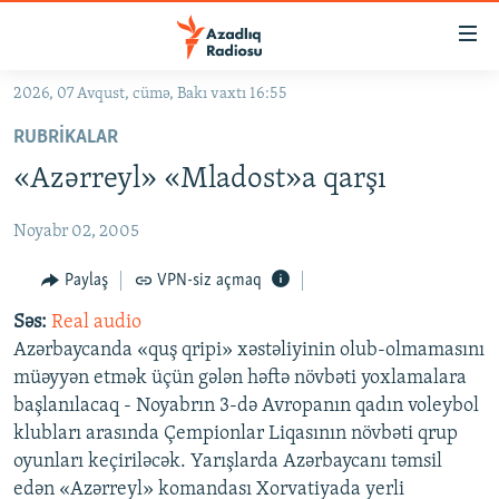
Keçid
linkləri
Əsas
2026, 07 Avqust, cümə, Bakı vaxtı 16:55
məzmuna
GÜNDƏM
RUBRIKALAR
qayıt
#İZAHLA
Əsas
«Azərreyl» «Mladost»a qarşı
KORRUPSIOMETR
naviqasiyaya
qayıt
Noyabr 02, 2005
#ƏSLINDƏ
Axtarışa
FƏRQƏ BAX
Paylaş
VPN-siz açmaq
keç
QANUNI DOĞRU
Səs:
Real audio
Azərbaycanda «quş qripi» xəstəliyinin olub-olmamasını
ARAŞDIRMA
müəyyən etmək üçün gələn həftə növbəti yoxlamalara
MULTIMEDIA
başlanılacaq - Noyabrın 3-də Avropanın qadın voleybol
klubları arasında Çempionlar Liqasının növbəti qrup
RADIO ARXIV
VIDEO
oyunları keçiriləcək. Yarışlarda Azərbaycanı təmsil
HAQQIMIZDA
FOTOQALEREYA
OXU ZALI
edən «Azərreyl» komandası Xorvatiyada yerli