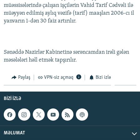
müəssisələrində çalışan işçilərin Vahid Tarif Cədvəli ilə
İNFOQRAFIKA
AZƏRBAYCAN ƏDƏBIYYATI KITABXANASI
MISSIYAMIZ
BIZI IZLƏ
müəyyən edilmiş aylıq vəzifə (tarif) maaşları 2006-cı il
KARIKATURA
İSLAM VƏ DEMOKRATIYA
PEŞƏ ETIKASI VƏ JURNALISTIKA STANDARTLARIMIZ
yanvarın 1-dən 30 faiz artırılır.
İZ - MƏDƏNIYYƏT PROQRAMI
MATERIALLARIMIZDAN ISTIFADƏ
AZADLIQRADIOSU MOBIL TELEFONUNUZDA
RFE/RL-in bütün saytları
BIZIMLƏ ƏLAQƏ
Sənəddə Nazirlər Kabinetinə sərəncamdan irəli gələn
məsələləri həll etmək tapşırılır.
XƏBƏR BÜLLETENLƏRIMIZ
Paylaş
VPN-siz açmaq
Bizi izlə
BIZI IZLƏ
MƏLUMAT