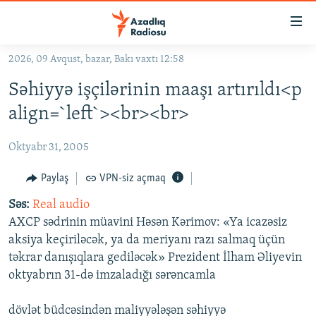
Keçid
linkləri
Əsas
2026, 09 Avqust, bazar, Bakı vaxtı 12:58
məzmuna
GÜNDƏM
Səhiyyə işçilərinin maaşı artırıldı<p
qayıt
#İZAHLA
Əsas
align=`left`><br><br>
KORRUPSIOMETR
naviqasiyaya
qayıt
Oktyabr 31, 2005
#ƏSLINDƏ
Axtarışa
FƏRQƏ BAX
Paylaş
VPN-siz açmaq
keç
QANUNI DOĞRU
Səs:
Real audio
AXCP sədrinin müavini Həsən Kərimov: «Ya icazəsiz
ARAŞDIRMA
aksiya keçiriləcək, ya da meriyanı razı salmaq üçün
MULTIMEDIA
təkrar danışıqlara gediləcək» Prezident İlham Əliyevin
oktyabrın 31-də imzaladığı sərəncamla
RADIO ARXIV
VIDEO
HAQQIMIZDA
FOTOQALEREYA
OXU ZALI
dövlət büdcəsindən maliyyələşən səhiyyə