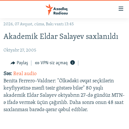
Keçid
linkləri
Əsas
2026, 07 Avqust, cümə, Bakı vaxtı 13:45
məzmuna
GÜNDƏM
Akademik Eldar Salayev saxlanıldı
qayıt
#İZAHLA
Əsas
Oktyabr 27, 2005
KORRUPSIOMETR
naviqasiyaya
qayıt
#ƏSLINDƏ
Paylaş
VPN-siz açmaq
Axtarışa
FƏRQƏ BAX
keç
Səs:
Real audio
Benita Ferrero–Valdner: "Ölkədəki ovqat seçkilərin
QANUNI DOĞRU
keyfiyyətinə mənfi təsir göstərə bilər" 80 yaşlı
ARAŞDIRMA
akademik Eldar Salayev oktyabrın 27-də gündüz MTN-
ə ifadə vermək üçün çağırılıb. Daha sonra onun 48 saat
MULTIMEDIA
saxlanması barədə qərar qəbul ediblər.
RADIO ARXIV
VIDEO
HAQQIMIZDA
FOTOQALEREYA
OXU ZALI