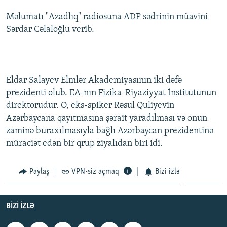
İNFOQRAFIKA
AZƏRBAYCAN ƏDƏBIYYATI KITABXANASI
MISSIYAMIZ
Məlumatı "Azadlıq" radiosuna ADP sədrinin müavini
BIZI IZLƏ
KARIKATURA
İSLAM VƏ DEMOKRATIYA
PEŞƏ ETIKASI VƏ JURNALISTIKA STANDARTLARIMIZ
Sərdar Cəlaloğlu verib.
İZ - MƏDƏNIYYƏT PROQRAMI
MATERIALLARIMIZDAN ISTIFADƏ
AZADLIQRADIOSU MOBIL TELEFONUNUZDA
RFE/RL-in bütün saytları
Eldar Salayev Elmlər Akademiyasının iki dəfə
BIZIMLƏ ƏLAQƏ
prezidenti olub. EA-nın Fizika-Riyaziyyat İnstitutunun
XƏBƏR BÜLLETENLƏRIMIZ
direktorudur. O, eks-spiker Rəsul Quliyevin
Azərbaycana qayıtmasına şərait yaradılması və onun
zaminə buraxılmasıyla bağlı Azərbaycan prezidentinə
müraciət edən bir qrup ziyalıdan biri idi.
Paylaş
VPN-siz açmaq
Bizi izlə
BIZI IZLƏ