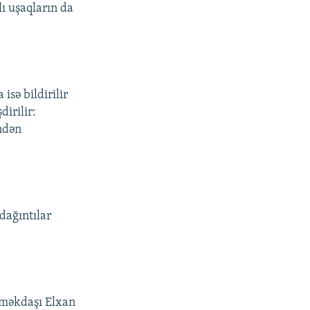
ı uşaqların da
sə bildirilir
dirilir:
ündən
 dağıntılar
əməkdaşı Elxan