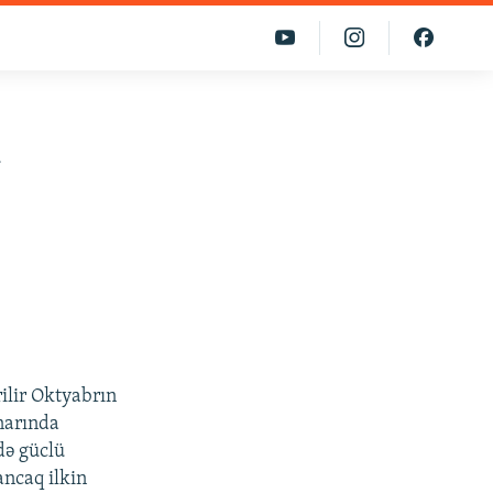
n
rilir Oktyabrın
narında
də güclü
ancaq ilkin