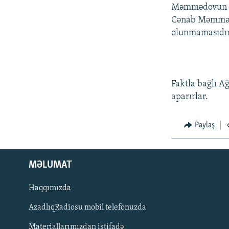
Məmmədovun söz
Cənab Məmmədov
olunmamasıdır
Faktla bağlı A
aparırlar.
Paylaş
MƏLUMAT
Haqqımızda
AzadlıqRadiosu mobil telefonuzda
Materiallarımızdan istifadə