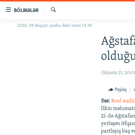
Keçid
BÖLMƏLƏR
linkləri
Axtar
Əsas
2026, 08 Avqust, şənbə, Bakı vaxtı 14:34
GÜNDƏM
məzmuna
#İZAHLA
Ağstaf
qayıt
Əsas
KORRUPSIOMETR
olduğu
naviqasiyaya
#ƏSLINDƏ
qayıt
Axtarışa
FƏRQƏ BAX
Oktyabr 21, 200
keç
QANUNI DOĞRU
Paylaş
ARAŞDIRMA
Səs:
Real audi
MULTIMEDIA
İlkin məlumata 
RADIO ARXIV
VIDEO
21-də Ağstafan
yerləşən Əfqan
HAQQIMIZDA
FOTOQALEREYA
OXU ZALI
partlayış baş v