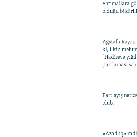
İNFOQRAFIKA
AZƏRBAYCAN ƏDƏBIYYATI KITABXANASI
MISSIYAMIZ
ehtimallara gö
olduğu bildirili
KARIKATURA
İSLAM VƏ DEMOKRATIYA
PEŞƏ ETIKASI VƏ JURNALISTIKA
STANDARTLARIMIZ
İZ - MƏDƏNIYYƏT PROQRAMI
MATERIALLARIMIZDAN ISTIFADƏ
AZADLIQRADIOSU MOBIL TELEFONUNUZDA
Ağstafa Rayon 
ki, ilkin məlum
BIZIMLƏ ƏLAQƏ
"Hadisəyə yığı
XƏBƏR BÜLLETENLƏRIMIZ
partlaması səb
Partlayış nətic
olub.
«Azadlıq» rad