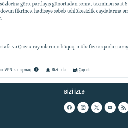
lərinə görə, partlayış günortadan sonra, təxminən saat 5-
un fikrincə, hadisəyə səbəb təhlükəsizlik qaydalarına ə
.
ğstafa və Qazax rayonlarının hüquq-mühafizə orqanları ara
VPN-siz açmaq
Bizi izlə
Çap et
BIZI IZLƏ