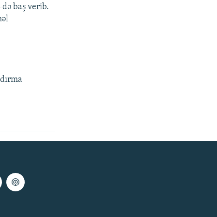
də baş verib.
məl
şdırma