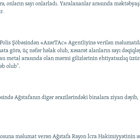
rə, onların sayı onlarladı. Yaralananlar arasında məktəbyaşl
r.
Polis Şöbəsindən «AzərTAc» Agentliyinə verilən məlumatda i
ata görə, üç nəfər həlak olub, xəsarət alanların sayı dəqiqləş
lan metal arasında olan mərmi gilizlərinin ehtiyatsızlıq üz
əb olub".
əsində Ağstafanın digər ərazilərindəki binalara ziyan dəyib,
iosuna məlumat verən Ağstafa Rayon İcra Hakimiyyətinin 