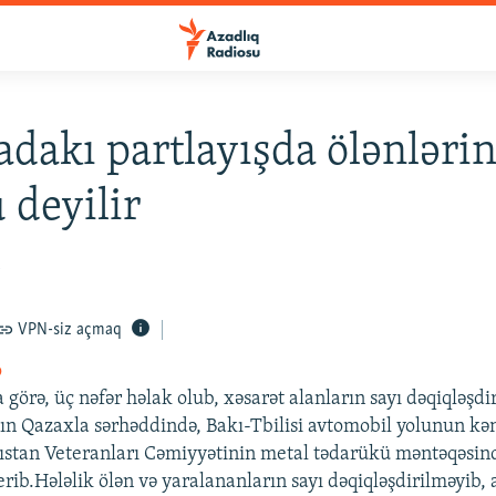
adakı partlayışda ölənləri
 deyilir
5
VPN-siz açmaq
o
görə, üç nəfər həlak olub, xəsarət alanların sayı dəqiqləşdi
ın Qazaxla sərhəddində, Bakı-Tbilisi avtomobil yolunun kə
ıstan Veteranları Cəmiyyətinin metal tədarükü məntəqəsin
erib.Hələlik ölən və yaralananların sayı dəqiqləşdirilməyib, 