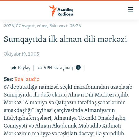
Keçid
linkləri
Əsas
2026, 07 Avqust, cümə, Bakı vaxtı 06:26
məzmuna
GÜNDƏM
Sumqayıtda ilk alman dili mərkəzi
qayıt
#İZAHLA
Əsas
Oktyabr 19, 2005
KORRUPSIOMETR
naviqasiyaya
qayıt
#ƏSLINDƏ
Paylaş
VPN-siz açmaq
Axtarışa
FƏRQƏ BAX
keç
Səs:
Real audio
67 deputatlığa namizəd seçki marafonundan uzaqlaşıb
QANUNI DOĞRU
Sumqayıtda ilk dəfə olaraq Alman Dili Mərkəzi açılıb.
ARAŞDIRMA
Mərkəz "Almaniya və Qafqazın tərəfdaş şəhərlərinin
əməkdaşlığı" layihəsi çərçivəsində Almaniyanın
MULTIMEDIA
Lüdviqshafen şəhəri, Almaniya Texniki Əməkdaşlıq
RADIO ARXIV
VIDEO
Cəmiyyəti və Alman Akademik Mübadilə Xidməti
HAQQIMIZDA
Mərkəzinin maliyyə və təşkilatı dəstəyi ilə yaradılıb.
FOTOQALEREYA
OXU ZALI