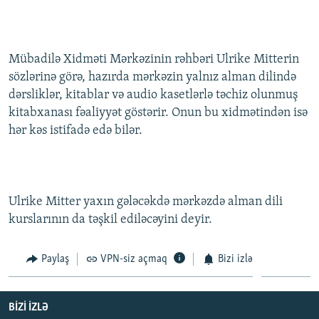
İNFOQRAFIKA
AZƏRBAYCAN ƏDƏBIYYATI KITABXANASI
MISSIYAMIZ
BIZI IZLƏ
KARIKATURA
İSLAM VƏ DEMOKRATIYA
PEŞƏ ETIKASI VƏ JURNALISTIKA STANDARTLARIMIZ
Mübadilə Xidməti Mərkəzinin rəhbəri Ulrike Mitterin
İZ - MƏDƏNIYYƏT PROQRAMI
MATERIALLARIMIZDAN ISTIFADƏ
sözlərinə görə, hazırda mərkəzin yalnız alman dilində
AZADLIQRADIOSU MOBIL TELEFONUNUZDA
RFE/RL-in bütün saytları
dərsliklər, kitablar və audio kasetlərlə təchiz olunmuş
kitabxanası fəaliyyət göstərir. Onun bu xidmətindən isə
BIZIMLƏ ƏLAQƏ
hər kəs istifadə edə bilər.
XƏBƏR BÜLLETENLƏRIMIZ
Ulrike Mitter yaxın gələcəkdə mərkəzdə alman dili
kurslarının da təşkil ediləcəyini deyir.
Paylaş
VPN-siz açmaq
Bizi izlə
BIZI IZLƏ