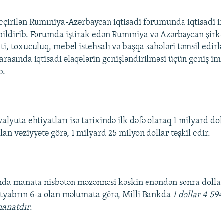
çirilən Rumıniya-Azərbaycan iqtisadi forumunda iqtisadi in
bildirib. Forumda iştirak edən Rumıniya və Azərbaycan şirkə
nti, toxuculuq, mebel istehsalı və başqa sahələri təmsil edir
 arasında iqtisadi əlaqələrin genişləndirilməsi üçün geniş i
b.
valyuta ehtiyatları isə tarixində ilk dəfə olaraq 1 milyard do
lan vəziyyətə görə, 1 milyard 25 milyon dollar təşkil edir.
nda manata nisbətən məzənnəsi kəskin enəndən sonra dolla
ktyabrın 6-a olan məlumata görə, Milli Bankda
1 dollar 4 59
manatdır
.