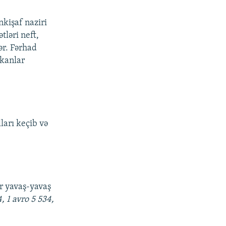
kişaf naziri
tləri neft,
lər. Fərhad
mkanlar
lları keçib və
r yavaş-yavaş
4, 1 avro 5 534,