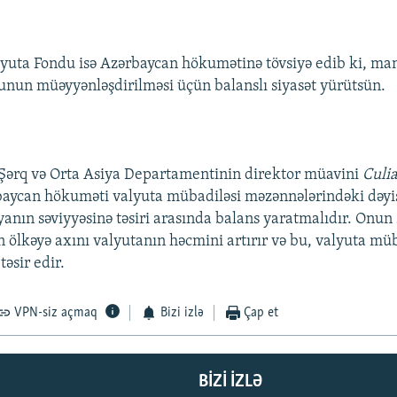
yuta Fondu isə Azərbaycan hökumətinə tövsiyə edib ki, man
nun müəyyənləşdirilməsi üçün balanslı siyasət yürütsün.
Şərq və Orta Asiya Departamentinin direktor müavini
Culi
baycan hökuməti valyuta mübadiləsi məzənnələrindəki dəyiş
anın səviyyəsinə təsiri arasında balans yaratmalıdır. Onun 
in ölkəyə axını valyutanın həcmini artırır və bu, valyuta mü
əsir edir.
VPN-siz açmaq
Bizi izlə
Çap et
BIZI IZLƏ