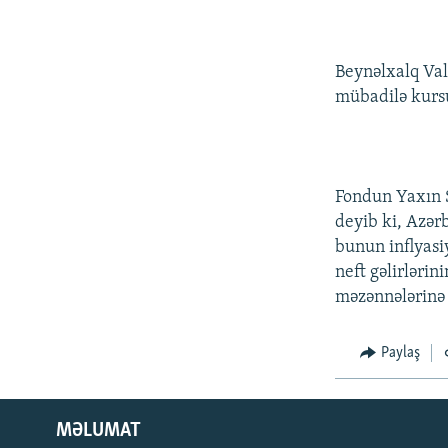
Beynəlxalq Val
mübadilə kursu
Fondun Yaxın 
deyib ki, Azər
bunun inflyasiy
neft gəlirlərin
məzənnələrinə t
Paylaş
MƏLUMAT