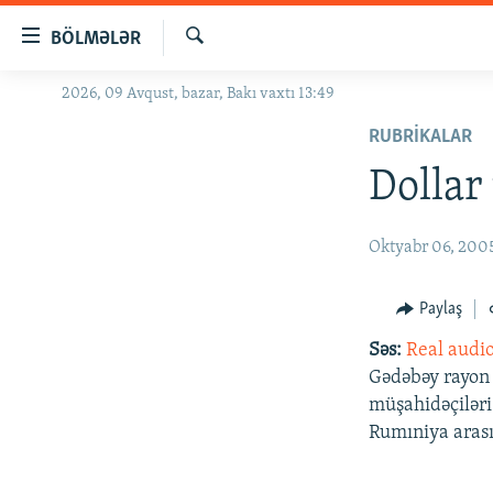
Keçid
BÖLMƏLƏR
linkləri
Axtar
Əsas
2026, 09 Avqust, bazar, Bakı vaxtı 13:49
GÜNDƏM
məzmuna
RUBRIKALAR
#İZAHLA
qayıt
Əsas
Dollar
KORRUPSIOMETR
naviqasiyaya
#ƏSLINDƏ
qayıt
Oktyabr 06, 200
Axtarışa
FƏRQƏ BAX
keç
QANUNI DOĞRU
Paylaş
ARAŞDIRMA
Səs:
Real audi
MULTIMEDIA
Gədəbəy rayon 
müşahidəçiləri 
RADIO ARXIV
VIDEO
Rumıniya arası
HAQQIMIZDA
FOTOQALEREYA
OXU ZALI