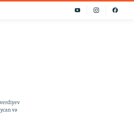
hverdiyev
aycan və