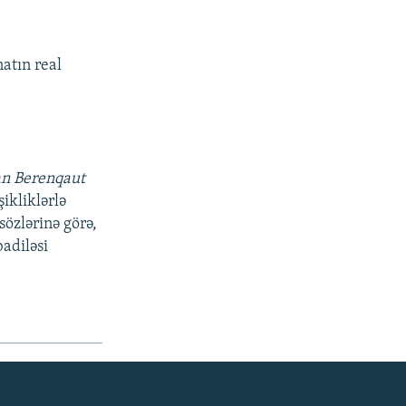
atın real
an Berenqaut
ikliklərlə
sözlərinə görə,
badiləsi