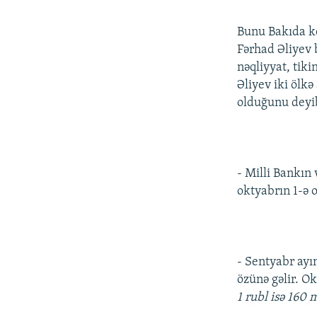
İNFOQRAFIKA
AZƏRBAYCAN ƏDƏBIYYATI KITABXANASI
MISSIYAMIZ
KARIKATURA
İSLAM VƏ DEMOKRATIYA
PEŞƏ ETIKASI VƏ JURNALISTIKA
Bunu Bakıda ke
STANDARTLARIMIZ
Fərhad Əliyev 
İZ - MƏDƏNIYYƏT PROQRAMI
nəqliyyat, tiki
MATERIALLARIMIZDAN ISTIFADƏ
Əliyev iki ölkə
AZADLIQRADIOSU MOBIL TELEFONUNUZDA
olduğunu deyi
BIZIMLƏ ƏLAQƏ
XƏBƏR BÜLLETENLƏRIMIZ
- Milli Bankın 
oktyabrın 1-ə o
- Sentyabr ayı
özünə gəlir. O
1 rubl isə 160 