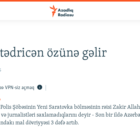
 tədricən özünə gəlir
5
VPN-siz açmaq
o
Polis Şöbəsinin Yeni Saratovka bölməsinin rəisi Zakir Alla
və jurnalistləri saxlamadıqlarını deyir - Son bir ildə Azərb
ndakı mal dövriyyəsi 3 dəfə artıb.