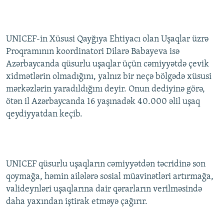
UNICEF-in Xüsusi Qayğıya Ehtiyacı olan Uşaqlar üzrə
Proqramının koordinatori Dilarə Babayeva isə
Azərbaycanda qüsurlu uşaqlar üçün cəmiyyətdə çevik
xidmətlərin olmadığını, yalnız bir neçə bölgədə xüsusi
mərkəzlərin yaradıldığını deyir. Onun dediyinə görə,
ötən il Azərbaycanda 16 yaşınadək 40.000 əlil uşaq
qeydiyyatdan keçib.
UNICEF qüsurlu uşaqların cəmiyyətdən təcridinə son
qoymağa, həmin ailələrə sosial müavinətləri artırmağa,
valideynləri uşaqlarına dair qərarların verilməsində
daha yaxından iştirak etməyə çağırır.