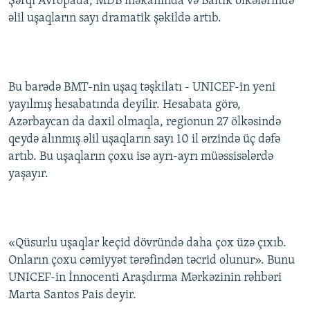
Şərqi Avropada, MDB məkanında və Baltik ölkələrində
İNFOQRAFIKA
AZƏRBAYCAN ƏDƏBIYYATI KITABXANASI
MISSIYAMIZ
əlil uşaqların sayı dramatik şəkildə artıb.
BIZI IZLƏ
KARIKATURA
İSLAM VƏ DEMOKRATIYA
PEŞƏ ETIKASI VƏ JURNALISTIKA STANDARTLARIMIZ
İZ - MƏDƏNIYYƏT PROQRAMI
MATERIALLARIMIZDAN ISTIFADƏ
Bu barədə BMT-nin uşaq təşkilatı - UNICEF-in yeni
AZADLIQRADIOSU MOBIL TELEFONUNUZDA
RFE/RL-in bütün saytları
yayılmış hesabatında deyilir. Hesabata görə,
BIZIMLƏ ƏLAQƏ
Azərbaycan da daxil olmaqla, regionun 27 ölkəsində
XƏBƏR BÜLLETENLƏRIMIZ
qeydə alınmış əlil uşaqların sayı 10 il ərzində üç dəfə
artıb. Bu uşaqların çoxu isə ayrı-ayrı müəssisələrdə
yaşayır.
«Qüsurlu uşaqlar keçid dövründə daha çox üzə çıxıb.
Onların çoxu cəmiyyət tərəfindən təcrid olunur». Bunu
UNICEF-in İnnocenti Araşdırma Mərkəzinin rəhbəri
Marta Santos Pais deyir.