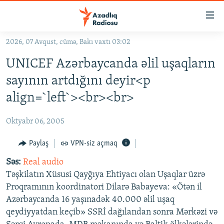
Keçid
linkləri
Əsas
2026, 07 Avqust, cümə, Bakı vaxtı 03:02
məzmuna
GÜNDƏM
UNICEF Azərbaycanda əlil uşaqların
qayıt
#İZAHLA
Əsas
sayının artdığını deyir<p
KORRUPSIOMETR
naviqasiyaya
align=`left`><br><br>
qayıt
#ƏSLINDƏ
Axtarışa
Oktyabr 06, 2005
FƏRQƏ BAX
keç
QANUNI DOĞRU
Paylaş
VPN-siz açmaq
ARAŞDIRMA
Səs:
Real audio
Təşkilatın Xüsusi Qayğıya Ehtiyacı olan Uşaqlar üzrə
MULTIMEDIA
Proqramının koordinatori Dilarə Babayeva: «Ötən il
RADIO ARXIV
VIDEO
Azərbaycanda 16 yaşınadək 40.000 əlil uşaq
qeydiyyatdan keçib» SSRİ dağılandan sonra Mərkəzi və
HAQQIMIZDA
FOTOQALEREYA
OXU ZALI