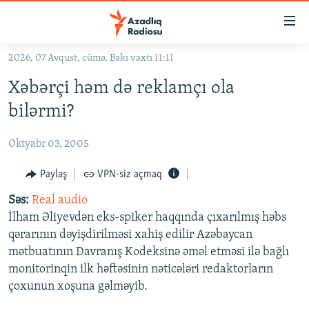
Keçid
linkləri
Əsas
2026, 07 Avqust, cümə, Bakı vaxtı 11:11
məzmuna
GÜNDƏM
Xəbərçi həm də reklamçı ola
qayıt
#İZAHLA
Əsas
bilərmi?
KORRUPSIOMETR
naviqasiyaya
qayıt
Oktyabr 03, 2005
#ƏSLINDƏ
Axtarışa
FƏRQƏ BAX
Paylaş
VPN-siz açmaq
keç
QANUNI DOĞRU
Səs:
Real audio
İlham Əliyevdən eks-spiker haqqında çıxarılmış həbs
ARAŞDIRMA
qərarının dəyişdirilməsi xahiş edilir Azəbaycan
MULTIMEDIA
mətbuatının Davranış Kodeksinə əməl etməsi ilə bağlı
monitorinqin ilk həftəsinin nəticələri redaktorların
RADIO ARXIV
VIDEO
çoxunun xoşuna gəlməyib.
HAQQIMIZDA
FOTOQALEREYA
OXU ZALI