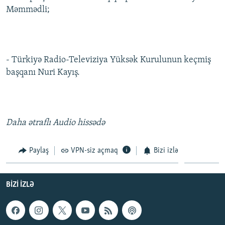
Məmmədli;
- Türkiyə Radio-Televiziya Yüksək Kurulunun keçmiş
başqanı Nuri Kayış.
Daha ətraflı Audio hissədə
Paylaş
VPN-siz açmaq
Bizi izlə
BIZI IZLƏ