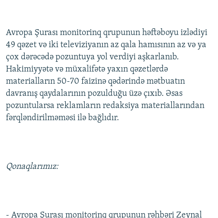
İNFOQRAFIKA
AZƏRBAYCAN ƏDƏBIYYATI KITABXANASI
MISSIYAMIZ
BIZI IZLƏ
KARIKATURA
İSLAM VƏ DEMOKRATIYA
PEŞƏ ETIKASI VƏ JURNALISTIKA STANDARTLARIMIZ
Avropa Şurası monitorinq qrupunun həftəboyu izlədiyi
49 qəzet və iki televiziyanın az qala hamısının az və ya
İZ - MƏDƏNIYYƏT PROQRAMI
MATERIALLARIMIZDAN ISTIFADƏ
çox dərəcədə pozuntuya yol verdiyi aşkarlanıb.
AZADLIQRADIOSU MOBIL TELEFONUNUZDA
RFE/RL-in bütün saytları
Hakimiyyətə və müxalifətə yaxın qəzetlərdə
BIZIMLƏ ƏLAQƏ
materialların 50-70 faizinə qədərində mətbuatın
davranış qaydalarının pozulduğu üzə çıxıb. Əsas
XƏBƏR BÜLLETENLƏRIMIZ
pozuntularsa reklamların redaksiya materiallarından
fərqləndirilməməsi ilə bağlıdır.
Qonaqlarımız:
- Avropa Şurası monitorinq qrupunun rəhbəri Zeynal