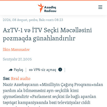
Keçid
linkləri
Əsas
2026, 08 Avqust, şənbə, Bakı vaxtı 08:23
məzmuna
GÜNDƏM
AzTV-1 və İTV Seçki Məcəlləsini
qayıt
#İZAHLA
Əsas
pozmaqda günahlandırılır
KORRUPSIOMETR
naviqasiyaya
qayıt
İlkin Məmmədov
#ƏSLINDƏ
Axtarışa
Sentyabr 27, 2005
FƏRQƏ BAX
keç
QANUNI DOĞRU
Paylaş
VPN-siz açmaq
ARAŞDIRMA
Səs:
Real audio
Nazir Azərbaycanın «Minilliyin Çağırış Proqramı»ndan
MULTIMEDIA
yardım ala bilməməsini ayrı-seçkilik kimi
RADIO ARXIV
VIDEO
qiymətləndirir «Parlament seçkisi ilə bağlı aparılan
təşviqat kampaniyasında bəzi televiziyalar ciddi
HAQQIMIZDA
FOTOQALEREYA
OXU ZALI