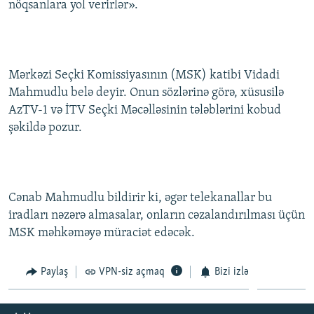
nöqsanlara yol verirlər».
İNFOQRAFIKA
AZƏRBAYCAN ƏDƏBIYYATI KITABXANASI
MISSIYAMIZ
BIZI IZLƏ
KARIKATURA
İSLAM VƏ DEMOKRATIYA
PEŞƏ ETIKASI VƏ JURNALISTIKA STANDARTLARIMIZ
İZ - MƏDƏNIYYƏT PROQRAMI
MATERIALLARIMIZDAN ISTIFADƏ
Mərkəzi Seçki Komissiyasının (MSK) katibi Vidadi
AZADLIQRADIOSU MOBIL TELEFONUNUZDA
RFE/RL-in bütün saytları
Mahmudlu belə deyir. Onun sözlərinə görə, xüsusilə
AzTV-1 və İTV Seçki Məcəlləsinin tələblərini kobud
BIZIMLƏ ƏLAQƏ
şəkildə pozur.
XƏBƏR BÜLLETENLƏRIMIZ
Cənab Mahmudlu bildirir ki, əgər telekanallar bu
iradları nəzərə almasalar, onların cəzalandırılması üçün
MSK məhkəməyə müraciət edəcək.
Paylaş
VPN-siz açmaq
Bizi izlə