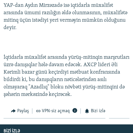
YAP-dan Aydın Mirzəzadə isə iqtidarla müxalifət
arasında ümumi razılığın əldə olunmasının, müxalifətə
mitinq üçün istədiyi yeri verməyin mümkün olduğunu
deyir.
İqtidarla müxalifət arasında yürüş-mitinqin marşrutları
üzrə danışıqlar hələ davam edəcək. AXCP lideri Əli
Kərimli bazar günü keçirdiyi mətbuat konfransında
bildirdi ki, bu danışıqların nəticələrindən asılı
olmayaraq "Azadlıq" bloku növbəti yürüş-mitinqini də
şəhərin mərkəzində keçirəcək.
Paylaş
VPN-siz açmaq
Bizi izlə
BIZI IZLƏ