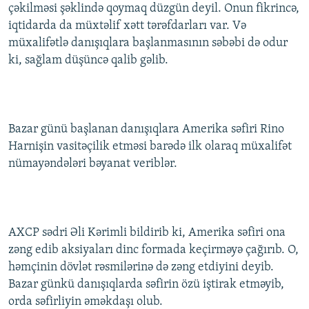
çəkilməsi şəklində qoymaq düzgün deyil. Onun fikrincə,
iqtidarda da müxtəlif xətt tərəfdarları var. Və
müxalifətlə danışıqlara başlanmasının səbəbi də odur
ki, sağlam düşüncə qalib gəlib.
Bazar günü başlanan danışıqlara Amerika səfiri Rino
Harnişin vasitəçilik etməsi barədə ilk olaraq müxalifət
nümayəndələri bəyanat veriblər.
AXCP sədri Əli Kərimli bildirib ki, Amerika səfiri ona
zəng edib aksiyaları dinc formada keçirməyə çağırıb. O,
həmçinin dövlət rəsmilərinə də zəng etdiyini deyib.
Bazar günkü danışıqlarda səfirin özü iştirak etməyib,
orda səfirliyin əməkdaşı olub.