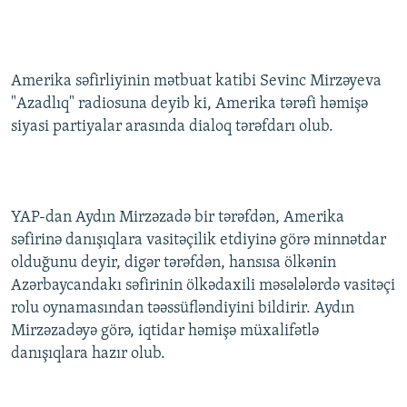
Amerika səfirliyinin mətbuat katibi Sevinc Mirzəyeva
"Azadlıq" radiosuna deyib ki, Amerika tərəfi həmişə
siyasi partiyalar arasında dialoq tərəfdarı olub.
YAP-dan Aydın Mirzəzadə bir tərəfdən, Amerika
səfirinə danışıqlara vasitəçilik etdiyinə görə minnətdar
olduğunu deyir, digər tərəfdən, hansısa ölkənin
Azərbaycandakı səfirinin ölkədaxili məsələlərdə vasitəçi
rolu oynamasından təəssüfləndiyini bildirir. Aydın
Mirzəzadəyə görə, iqtidar həmişə müxalifətlə
danışıqlara hazır olub.