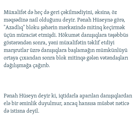
Müxalifət də heç də geri çəkilmədiyini, əksinə, öz
məqsədinə nail olduğunu deyir. Pənah Hüseynə görə,
"Azadlıq" bloku şəhərin mərkəzində mitinq keçirmək
üçün müraciət etmişdi. Hökumət danışıqlara təşəbbüs
göstərəndən sonra, yəni müxalifətin təklif etdiyi
marşrutlar üzrə danışıqlara başlamağın mümkünlüyü
ortaya çıxandan sonra blok mitinqə gələn vətəndaşları
dağılışmağa çağırıb.
Pənah Hüseyn deyir ki, iqtidarla aparılan danışıqlardan
elə bir əminlik duyulmur, ancaq hansısa müsbət nəticə
də istisna deyil.