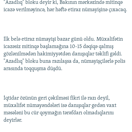
"Azadlıq" bloku deyir ki, Bakının mərkəzində mitinqə
İNFOQRAFIKA
AZƏRBAYCAN ƏDƏBIYYATI KITABXANASI
MISSIYAMIZ
icazə verilməyincə, hər həftə etiraz nümayişinə çıxacaq.
BIZI IZLƏ
KARIKATURA
İSLAM VƏ DEMOKRATIYA
PEŞƏ ETIKASI VƏ JURNALISTIKA STANDARTLARIMIZ
İZ - MƏDƏNIYYƏT PROQRAMI
MATERIALLARIMIZDAN ISTIFADƏ
AZADLIQRADIOSU MOBIL TELEFONUNUZDA
RFE/RL-in bütün saytları
İlk belə etiraz nümayişi bazar günü oldu. Müxalifətin
icazəsiz mitinqə başlamağına 10-15 dəqiqə qalmış
BIZIMLƏ ƏLAQƏ
gözlənilmədən hakimiyyətdən danışıqlar təklifi gəldi.
XƏBƏR BÜLLETENLƏRIMIZ
"Azadlıq" bloku buna razılaşsa da, nümayişçilərlə polis
arasında toqquşma düşdü.
İqtidar özünün geri çəkilməsi fikri ilə razı deyil,
müxalifət nümayəndələri isə danışıqlar gedən vaxt
məsələni bu cür qoymağın tərəfdarı olmadıqlarını
deyirlər.