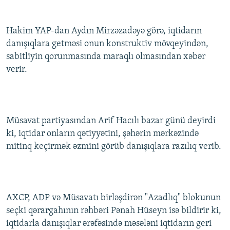
Hakim YAP-dan Aydın Mirzəzadəyə görə, iqtidarın
danışıqlara getməsi onun konstruktiv mövqeyindən,
sabitliyin qorunmasında maraqlı olmasından xəbər
verir.
Müsavat partiyasından Arif Hacılı bazar günü deyirdi
ki, iqtidar onların qətiyyətini, şəhərin mərkəzində
mitinq keçirmək əzmini görüb danışıqlara razılıq verib.
AXCP, ADP və Müsavatı birləşdirən "Azadlıq" blokunun
seçki qərargahının rəhbəri Pənah Hüseyn isə bildirir ki,
iqtidarla danışıqlar ərəfəsində məsələni iqtidarın geri