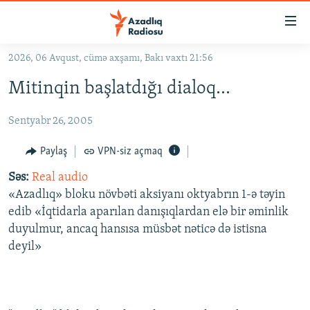
Keçid
linkləri
Əsas
2026, 06 Avqust, cümə axşamı, Bakı vaxtı 21:56
məzmuna
GÜNDƏM
Mitinqin başlatdığı dialoq...
qayıt
#İZAHLA
Əsas
Sentyabr 26, 2005
KORRUPSIOMETR
naviqasiyaya
qayıt
#ƏSLINDƏ
Paylaş
VPN-siz açmaq
Axtarışa
FƏRQƏ BAX
keç
Səs:
Real audio
«Azadlıq» bloku növbəti aksiyanı oktyabrın 1-ə təyin
QANUNI DOĞRU
edib «İqtidarla aparılan danışıqlardan elə bir əminlik
ARAŞDIRMA
duyulmur, ancaq hansısa müsbət nəticə də istisna
deyil»
MULTIMEDIA
RADIO ARXIV
VIDEO
HAQQIMIZDA
FOTOQALEREYA
OXU ZALI