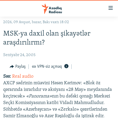
Keçid
linkləri
Əsas
2026, 09 Avqust, bazar, Bakı vaxtı 18:02
məzmuna
GÜNDƏM
MSK-ya daxil olan şikayətlər
qayıt
#İZAHLA
Əsas
araşdırılırmı?
KORRUPSIOMETR
naviqasiyaya
qayıt
Sentyabr 24, 2005
#ƏSLINDƏ
Axtarışa
FƏRQƏ BAX
Paylaş
VPN-siz açmaq
keç
QANUNI DOĞRU
Səs:
Real audio
AXCP sədrinin müavini Həsən Kərimov: «Blok öz
ARAŞDIRMA
qərarında israrlıdır və aksiyanı «28 May» meydanında
MULTIMEDIA
keçirəcək»
«Panorama»
nın bu dəfəki qonağı Mərkəzi
Seçki Komissiyasının katibi Vidadi Mahmudludur.
RADIO ARXIV
VIDEO
Söhbətdə «Azərbaycan» və «Zerkalo» qəzetlərindən
HAQQIMIZDA
FOTOQALEREYA
OXU ZALI
Samir Elmanoğlu və Azər Rəşidoğlu da iştirak edir.