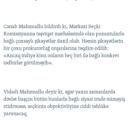
İNFOQRAFIKA
AZƏRBAYCAN ƏDƏBIYYATI KITABXANASI
MISSIYAMIZ
BIZI IZLƏ
KARIKATURA
İSLAM VƏ DEMOKRATIYA
PEŞƏ ETIKASI VƏ JURNALISTIKA STANDARTLARIMIZ
Cənab Mahmudlu bildirdi ki, Mərkəzi Seçki
İZ - MƏDƏNIYYƏT PROQRAMI
MATERIALLARIMIZDAN ISTIFADƏ
Komissiyasına təşviqat mərhələsində olan pozuntularla
AZADLIQRADIOSU MOBIL TELEFONUNUZDA
RFE/RL-in bütün saytları
bağlı çoxsaylı şikayətlər daxil olub. Həmin şikayətlərin
BIZIMLƏ ƏLAQƏ
bir çoxu prokurorluğ orqanlarına təqdim edilib:
«Ancaq indiyə kimi onların heç biri ilə bağlı konkret
XƏBƏR BÜLLETENLƏRIMIZ
tədbirlər görülməyib».
Vidadi Mahmudlu deyir ki, əgər yaxın zamanlarda
dövlət başçısı bütün bunlarla bağlı siyasi iradə nümayiş
etidrməsə, seçkinin obyektivliyinə ciddi təhlükə
yaranacaq.