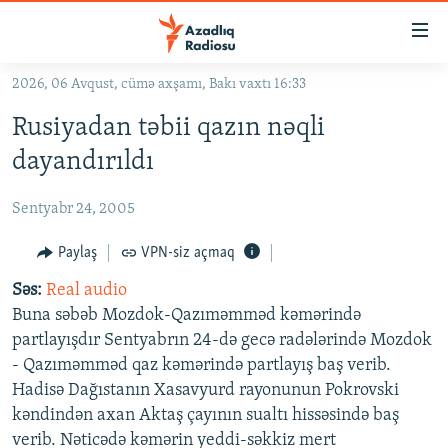
Keçid
linkləri
Əsas
2026, 06 Avqust, cümə axşamı, Bakı vaxtı 16:33
məzmuna
GÜNDƏM
Rusiyadan təbii qazın nəqli
qayıt
#İZAHLA
Əsas
dayandırıldı
KORRUPSIOMETR
naviqasiyaya
qayıt
Sentyabr 24, 2005
#ƏSLINDƏ
Axtarışa
FƏRQƏ BAX
Paylaş
VPN-siz açmaq
keç
QANUNI DOĞRU
Səs:
Real audio
Buna səbəb Mozdok-Qazıməmməd kəmərində
ARAŞDIRMA
partlayışdır Sentyabrın 24-də gecə radələrində Mozdok
MULTIMEDIA
- Qazıməmməd qaz kəmərində partlayış baş verib.
Hadisə Dağıstanın Xasavyurd rayonunun Pokrovski
RADIO ARXIV
VIDEO
kəndindən axan Aktaş çayının sualtı hissəsində baş
HAQQIMIZDA
FOTOQALEREYA
OXU ZALI
verib. Nəticədə kəmərin yeddi-səkkiz mert