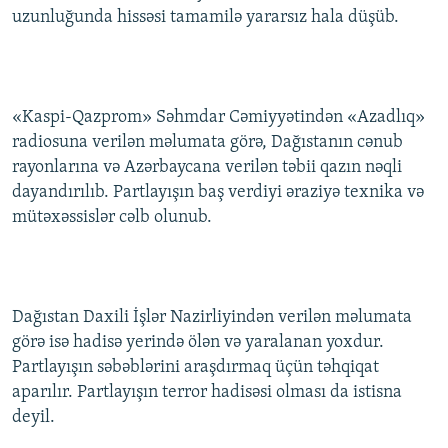
uzunluğunda hissəsi tamamilə yararsız hala düşüb.
İNFOQRAFIKA
AZƏRBAYCAN ƏDƏBIYYATI KITABXANASI
MISSIYAMIZ
BIZI IZLƏ
KARIKATURA
İSLAM VƏ DEMOKRATIYA
PEŞƏ ETIKASI VƏ JURNALISTIKA STANDARTLARIMIZ
İZ - MƏDƏNIYYƏT PROQRAMI
MATERIALLARIMIZDAN ISTIFADƏ
«Kaspi-Qazprom» Səhmdar Cəmiyyətindən «Azadlıq»
AZADLIQRADIOSU MOBIL TELEFONUNUZDA
RFE/RL-in bütün saytları
radiosuna verilən məlumata görə, Dağıstanın cənub
BIZIMLƏ ƏLAQƏ
rayonlarına və Azərbaycana verilən təbii qazın nəqli
dayandırılıb. Partlayışın baş verdiyi əraziyə texnika və
XƏBƏR BÜLLETENLƏRIMIZ
mütəxəssislər cəlb olunub.
Dağıstan Daxili İşlər Nazirliyindən verilən məlumata
görə isə hadisə yerində ölən və yaralanan yoxdur.
Partlayışın səbəblərini araşdırmaq üçün təhqiqat
aparılır. Partlayışın terror hadisəsi olması da istisna
deyil.