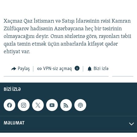
Xaçmaz Qaz İstismarı və Satışı İdarəsinin rəisi Kamran
Zülfüqarov hadisənin Azərbaycana heç bir təsirinin
olmayacağını deyir. Onun sözlərinə görə, rayonları təbii
qazla təmin etmək üçün anbarlarda kifayət qədər
ehtiyat var.
Paylaş
VPN-siz açmaq
Bizi izlə
BIZI IZLƏ
MƏLUMAT