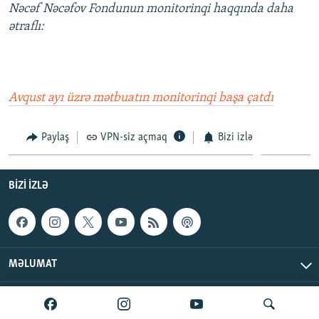
Nəcəf Nəcəfov Fondunun monitorinqi haqqında daha
ətraflı:
Avqust ayı üzrə mətbuatın monitorinqi başa çatdı
Paylaş
VPN-siz açmaq
Bizi izlə
BIZI IZLƏ
MƏLUMAT
AzadlıqRadiosu © 2026 Inc. | Bütün hüquqlar qorunur