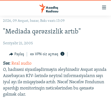
Keçid
linkləri
Əsas
2026, 09 Avqust, bazar, Bakı vaxtı 13:09
məzmuna
GÜNDƏM
"Mediada qərəzsizlik artıb"
qayıt
#İZAHLA
Əsas
Sentyabr 21, 2005
KORRUPSIOMETR
naviqasiyaya
qayıt
#ƏSLINDƏ
Paylaş
VPN-siz açmaq
Axtarışa
FƏRQƏ BAX
keç
Səs:
Real audio
O, hadisəni siyasiləşdirməyin əleyhinədir Avqust ayında
QANUNI DOĞRU
Azərbaycan KİV-lərində neytral informasiyaların sayı
ARAŞDIRMA
iyul ayı ilə müqayisədə artıb. Nəcəf Nəcəfov Fondunun
apardığı monitorinqin nəticələrindən bu qənaətə
MULTIMEDIA
gəlmək olar.
RADIO ARXIV
VIDEO
HAQQIMIZDA
FOTOQALEREYA
OXU ZALI