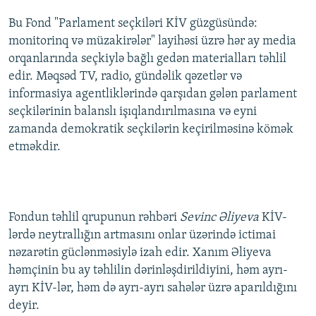
İNFOQRAFIKA
AZƏRBAYCAN ƏDƏBIYYATI KITABXANASI
MISSIYAMIZ
Bu Fond "Parlament seçkiləri KİV güzgüsündə:
BIZI IZLƏ
KARIKATURA
İSLAM VƏ DEMOKRATIYA
PEŞƏ ETIKASI VƏ JURNALISTIKA STANDARTLARIMIZ
monitorinq və müzakirələr" layihəsi üzrə hər ay media
orqanlarında seçkiylə bağlı gedən materialları təhlil
İZ - MƏDƏNIYYƏT PROQRAMI
MATERIALLARIMIZDAN ISTIFADƏ
edir. Məqsəd TV, radio, gündəlik qəzetlər və
AZADLIQRADIOSU MOBIL TELEFONUNUZDA
RFE/RL-in bütün saytları
informasiya agentliklərində qarşıdan gələn parlament
seçkilərinin balanslı işıqlandırılmasına və eyni
BIZIMLƏ ƏLAQƏ
zamanda demokratik seçkilərin keçirilməsinə kömək
XƏBƏR BÜLLETENLƏRIMIZ
etməkdir.
Fondun təhlil qrupunun rəhbəri
Sevinc Əliyeva
KİV-
lərdə neytrallığın artmasını onlar üzərində ictimai
nəzarətin güclənməsiylə izah edir. Xanım Əliyeva
həmçinin bu ay təhlilin dərinləşdirildiyini, həm ayrı-
ayrı KİV-lər, həm də ayrı-ayrı sahələr üzrə aparıldığını
deyir.