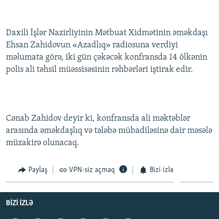
İNFOQRAFIKA
AZƏRBAYCAN ƏDƏBIYYATI KITABXANASI
MISSIYAMIZ
BIZI IZLƏ
KARIKATURA
İSLAM VƏ DEMOKRATIYA
PEŞƏ ETIKASI VƏ JURNALISTIKA STANDARTLARIMIZ
Daxili İşlər Nazirliyinin Mətbuat Xidmətinin əməkdaşı
Ehsan Zahidovun «Azadlıq» radiosuna verdiyi
İZ - MƏDƏNIYYƏT PROQRAMI
MATERIALLARIMIZDAN ISTIFADƏ
məlumata görə, iki gün çəkəcək konfransda 14 ölkənin
AZADLIQRADIOSU MOBIL TELEFONUNUZDA
RFE/RL-in bütün saytları
polis ali təhsil müəssisəsinin rəhbərləri iştirak edir.
BIZIMLƏ ƏLAQƏ
XƏBƏR BÜLLETENLƏRIMIZ
Cənab Zahidov deyir ki, konfransda ali məktəblər
arasında əməkdaşlıq və tələbə mübadiləsinə dair məsələ
müzakirə olunacaq.
Paylaş
VPN-siz açmaq
Bizi izlə
BIZI IZLƏ