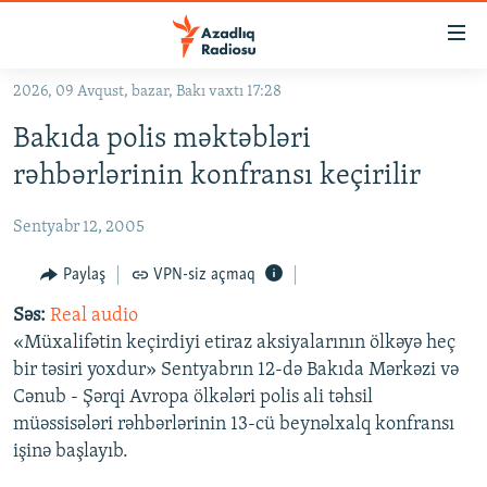
Keçid
linkləri
Əsas
2026, 09 Avqust, bazar, Bakı vaxtı 17:28
məzmuna
GÜNDƏM
Bakıda polis məktəbləri
qayıt
#İZAHLA
Əsas
rəhbərlərinin konfransı keçirilir
KORRUPSIOMETR
naviqasiyaya
qayıt
Sentyabr 12, 2005
#ƏSLINDƏ
Axtarışa
FƏRQƏ BAX
Paylaş
VPN-siz açmaq
keç
QANUNI DOĞRU
Səs:
Real audio
«Müxalifətin keçirdiyi etiraz aksiyalarının ölkəyə heç
ARAŞDIRMA
bir təsiri yoxdur» Sentyabrın 12-də Bakıda Mərkəzi və
MULTIMEDIA
Cənub - Şərqi Avropa ölkələri polis ali təhsil
müəssisələri rəhbərlərinin 13-cü beynəlxalq konfransı
RADIO ARXIV
VIDEO
işinə başlayıb.
HAQQIMIZDA
FOTOQALEREYA
OXU ZALI