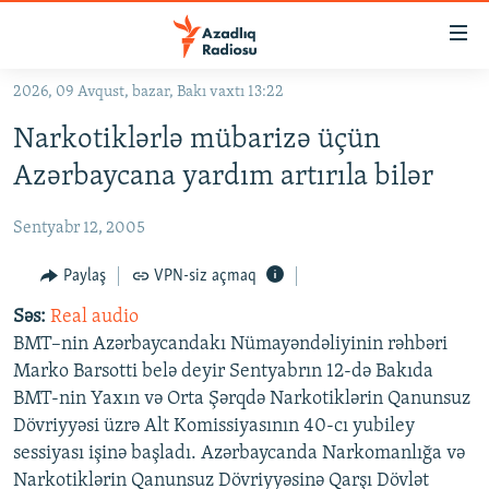
Keçid
linkləri
Əsas
2026, 09 Avqust, bazar, Bakı vaxtı 13:22
məzmuna
GÜNDƏM
Narkotiklərlə mübarizə üçün
qayıt
#İZAHLA
Əsas
Azərbaycana yardım artırıla bilər
KORRUPSIOMETR
naviqasiyaya
qayıt
Sentyabr 12, 2005
#ƏSLINDƏ
Axtarışa
FƏRQƏ BAX
Paylaş
VPN-siz açmaq
keç
QANUNI DOĞRU
Səs:
Real audio
BMT–nin Azərbaycandakı Nümayəndəliyinin rəhbəri
ARAŞDIRMA
Marko Barsotti belə deyir Sentyabrın 12-də Bakıda
MULTIMEDIA
BMT-nin Yaxın və Orta Şərqdə Narkotiklərin Qanunsuz
Dövriyyəsi üzrə Alt Komissiyasının 40-cı yubiley
RADIO ARXIV
VIDEO
sessiyası işinə başladı. Azərbaycanda Narkomanlığa və
HAQQIMIZDA
FOTOQALEREYA
OXU ZALI
Narkotiklərin Qanunsuz Dövriyyəsinə Qarşı Dövlət