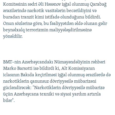
Komitəsinin sədri Əli Həsənov işğal olunmuş Qarabağ
İNFOQRAFIKA
AZƏRBAYCAN ƏDƏBIYYATI KITABXANASI
MISSIYAMIZ
BIZI IZLƏ
ərazilərində narkotik vasitələrin becərildiyini və
KARIKATURA
İSLAM VƏ DEMOKRATIYA
PEŞƏ ETIKASI VƏ JURNALISTIKA STANDARTLARIMIZ
buradan tranzit kimi istifadə olunduğunu bildirdi.
Onun sözlərinə görə, bu fəaliyyətdən əldə olunan gəlir
İZ - MƏDƏNIYYƏT PROQRAMI
MATERIALLARIMIZDAN ISTIFADƏ
beynəlxalq terrorizmin maliyyələşdirilməsinə
AZADLIQRADIOSU MOBIL TELEFONUNUZDA
RFE/RL-in bütün saytları
yönəldilir.
BIZIMLƏ ƏLAQƏ
XƏBƏR BÜLLETENLƏRIMIZ
BMT–nin Azərbaycandakı Nümayəndəliyinin rəhbəri
Marko Barsotti isə bildirdi ki, Alt Komissiyanın
iclasının Bakıda keçirilməsi işğal olunmuş ərazilərdə də
narkotiklərin qanunsuz dövriyyəsilə mübarizəni
gücləndirəcək: "Narkotiklərin dövriyyəsilə mübarizə
üçün Azərbaycana texniki və siyasi yardım artırıla
bilər".