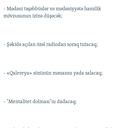
İNFOQRAFIKA
AZƏRBAYCAN ƏDƏBIYYATI KITABXANASI
MISSIYAMIZ
- Mədəni təşəbbüslər və mədəniyyətə hamilik
BIZI IZLƏ
mövzusunun izinə düşəcək;
KARIKATURA
İSLAM VƏ DEMOKRATIYA
PEŞƏ ETIKASI VƏ JURNALISTIKA STANDARTLARIMIZ
İZ - MƏDƏNIYYƏT PROQRAMI
MATERIALLARIMIZDAN ISTIFADƏ
AZADLIQRADIOSU MOBIL TELEFONUNUZDA
RFE/RL-in bütün saytları
- Şəkidə açılan özəl radiodan soraq tutacaq;
BIZIMLƏ ƏLAQƏ
XƏBƏR BÜLLETENLƏRIMIZ
- «Qalereya» sözünün mənasını yada salacaq;
- "Mentalitet dolması"nı dadacaq;