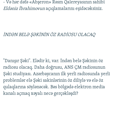
- Və hər dəfə «Abşeron» Rəsm Qalereyasının sahibi
Eldəniz İbrahimovun
açıqlamalarını eşidəcəksiniz.
İNDƏN BELƏ ŞƏKİNİN ÖZ RADİOSU OLACAQ
"Danışır Şəki". Elədir ki, var. İndən belə Şəkinin öz
radiosu olacaq. Daha doğrusu, ANS ÇM radiosunun
Şəki studiyası. Azərbaycanın ilk yerli radiosunda yerli
problemlər elə Şəki sakinlərinin öz diliylə və elə öz
qulaqlarına söylənəcək. Bəs bölgədə elektron media
kanalı açmaq xəyalı necə gerçəkləşdi?