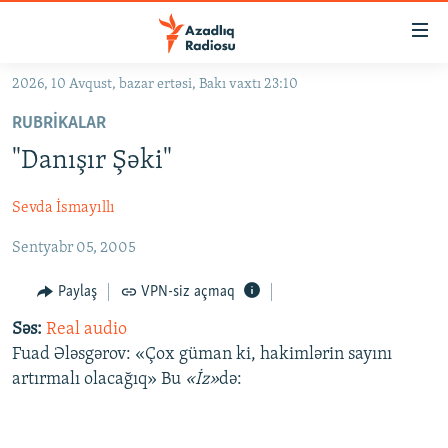
Keçid
linkləri
Əsas
2026, 10 Avqust, bazar ertəsi, Bakı vaxtı 23:10
məzmuna
GÜNDƏM
RUBRIKALAR
qayıt
#İZAHLA
Əsas
"Danışır Şəki"
KORRUPSIOMETR
naviqasiyaya
qayıt
Sevda İsmayıllı
#ƏSLINDƏ
Axtarışa
Sentyabr 05, 2005
FƏRQƏ BAX
keç
QANUNI DOĞRU
Paylaş
VPN-siz açmaq
ARAŞDIRMA
Səs:
Real audio
Fuad Ələsgərov: «Çox güman ki, hakimlərin sayını
MULTIMEDIA
artırmalı olacağıq» Bu
«İz»
də:
RADIO ARXIV
VIDEO
HAQQIMIZDA
FOTOQALEREYA
OXU ZALI