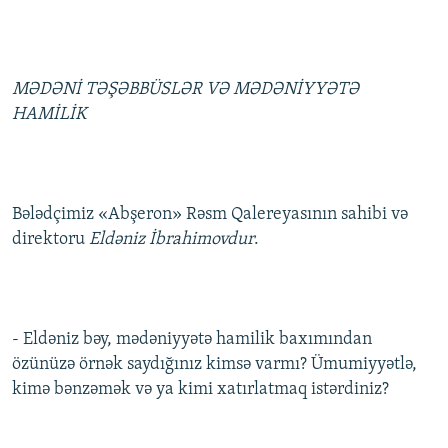
MƏDƏNİ TƏŞƏBBÜSLƏR VƏ MƏDƏNİYYƏTƏ
HAMİLİK
Bələdçimiz «Abşeron» Rəsm Qalereyasının sahibi və
direktoru
Eldəniz İbrahimovdur
.
- Eldəniz bəy, mədəniyyətə hamilik baxımından
özünüzə örnək saydığınız kimsə varmı? Ümumiyyətlə,
kimə bənzəmək və ya kimi xatırlatmaq istərdiniz?