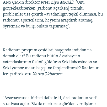
ANS ÇM-in direktor əvəzi
Ziya Məcidli
: "Onu
gerçəkləşdirərkən [radionu açarkən] texniki
problemlər üzə çıxırdı –avadanlığın təşkil olunması, bu
radionun aparıcılarını, heyətini araşdırıb aramaq,
öyrətmək və bu işi onlara tapşırmaq".
Radionun proqram çeşidləri haqqında indidən nə
demək olar? Bu radionu bütün Azərbaycan
vətəndaşlarının üzünü güldürən Şəki ləhcəsindən və
Şəki yumorundan başqa nə fərqləndirəcək? Radionun
icraçı direktoru
Xatirə Əkbərova
:
"Azərbaycanda birinci dəfədir ki, özəl radionun yerli
studiyası açılır. Biz də mərkəzdə görülən verilişlərlə