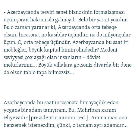
- Azərbaycanda təsviri sənət biznesinin formalaşması
üçün şərait hələ əmələ gəlməyib. Belə bir şərait yoxdur.
Bu o zaman yaranar ki, Azərbaycanda orta təbəqə
olsun. İncəsənət nə kasıblar üçündür, nə də milyonçular
üçün. O, orta təbəqə üçündür. Azərbaycanda bu saat iri
məbləğlər, böyük kapital kimin əlindədir? Mədəni
səviyyəsi çox aşağı olan insanların – dövlət
məlurlarının... Böyük villalara getsəniz divarda bir dənə
də olsun tablo tapa bilməzsiz...
Azərbaycanda bu saat incəsənətə himayəçilik edən
yeganə bir adam tanıyıram. Bu, Mehriban xanım
Əliyevadır [prezidentin xanımı-red.]. Amma mən ona
bənzəmək istəməzdim, çünki, o tamam ayrı adamdır...