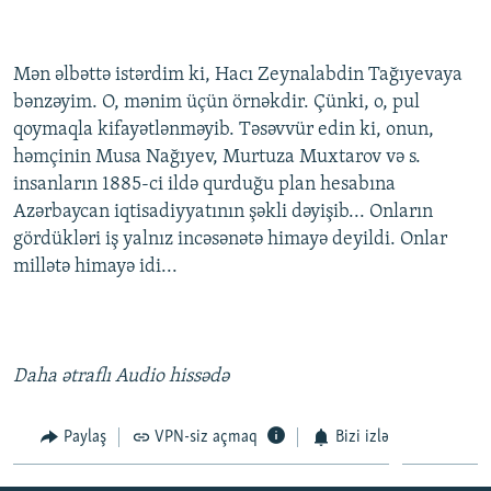
Mən əlbəttə istərdim ki, Hacı Zeynalabdin Tağıyevaya
bənzəyim. O, mənim üçün örnəkdir. Çünki, o, pul
qoymaqla kifayətlənməyib. Təsəvvür edin ki, onun,
həmçinin Musa Nağıyev, Murtuza Muxtarov və s.
insanların 1885-ci ildə qurduğu plan hesabına
Azərbaycan iqtisadiyyatının şəkli dəyişib... Onların
gördükləri iş yalnız incəsənətə himayə deyildi. Onlar
millətə himayə idi...
Daha ətraflı Audio hissədə
Paylaş
VPN-siz açmaq
Bizi izlə