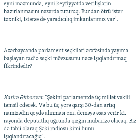
eyni məzmunda, eyni keyfiyyətdə verilişlərin
hazırlanmasını nəzərdə tuturuq. Bundan ötrü istər
texniki, istərsə də yaradıcılıq imkanlarımız var".
Azərbaycanda parlament seçkiləri ərəfəsində yayıma
başlayan radio seçki mövzusunu necə işıqlandırmaq
fikrindədir?
Xatirə Əkbərova
: "Şəkini parlamentdə üç millət vəkili
təmsil edəcək. Və bu üç yerə qarşı 30-dan artıq
namizədin qeydə alınması onu deməyə əsas verir ki,
rayonda deputatlıq uğrunda qızğın mübarizə olacaq. Biz
də təbii olaraq Şəki radiosu kimi bunu
işıqlandıracağıq".