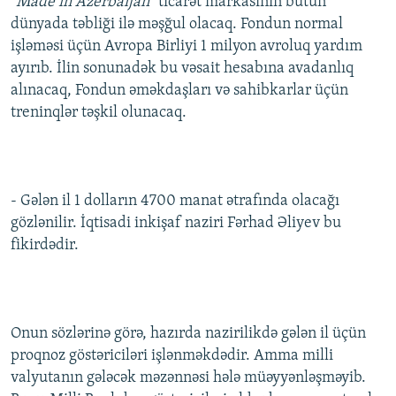
“Made in Azerbaijan”
ticarət markasının bütün
dünyada təbliği ilə məşğul olacaq. Fondun normal
işləməsi üçün Avropa Birliyi 1 milyon avroluq yardım
ayırıb. İlin sonunadək bu vəsait hesabına avadanlıq
alınacaq, Fondun əməkdaşları və sahibkarlar üçün
treninqlər təşkil olunacaq.
- Gələn il 1 dolların 4700 manat ətrafında olacağı
gözlənilir. İqtisadi inkişaf naziri Fərhad Əliyev bu
fikirdədir.
Onun sözlərinə görə, hazırda nazirilikdə gələn il üçün
proqnoz göstəriciləri işlənməkdədir. Amma milli
valyutanın gələcək məzənnəsi hələ müəyyənləşməyib.