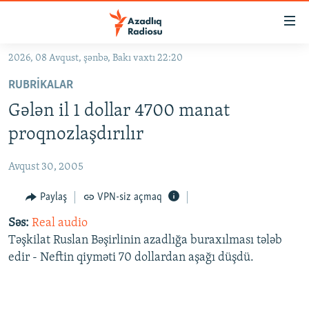
Keçid
linkləri
Əsas
2026, 08 Avqust, şənbə, Bakı vaxtı 22:20
məzmuna
GÜNDƏM
RUBRIKALAR
qayıt
#İZAHLA
Əsas
Gələn il 1 dollar 4700 manat
KORRUPSIOMETR
naviqasiyaya
proqnozlaşdırılır
qayıt
#ƏSLINDƏ
Axtarışa
Avqust 30, 2005
FƏRQƏ BAX
keç
QANUNI DOĞRU
Paylaş
VPN-siz açmaq
ARAŞDIRMA
Səs:
Real audio
Təşkilat Ruslan Bəşirlinin azadlığa buraxılması tələb
MULTIMEDIA
edir - Neftin qiyməti 70 dollardan aşağı düşdü.
RADIO ARXIV
VIDEO
HAQQIMIZDA
FOTOQALEREYA
OXU ZALI