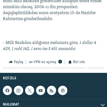
Bunu Milli Bankdan göstəriciləri aldıqdan sonra etmək
mümkün olacaq. 2006-cı ilin proqnozları
dəqiqləşdirildikdən sonra sentyabrın 15-də Nazirlər
Kabinetinə göndərilməlidir.
- Milli Bankdan aldığımız məlumata görə,
1 dollar 4
629, 1 rubl 162, 1 avro isə 5 651 manatdır
.
Paylaş
VPN-siz açmaq
Bizi izlə
BIZI IZLƏ
MƏLUMAT