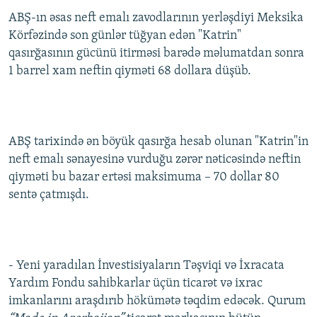
İNFOQRAFIKA
AZƏRBAYCAN ƏDƏBIYYATI KITABXANASI
MISSIYAMIZ
ABŞ-ın əsas neft emalı zavodlarının yerləşdiyi Meksika
BIZI IZLƏ
Körfəzində son günlər tüğyan edən "Katrin"
KARIKATURA
İSLAM VƏ DEMOKRATIYA
PEŞƏ ETIKASI VƏ JURNALISTIKA STANDARTLARIMIZ
qasırğasının gücünü itirməsi barədə məlumatdan sonra
İZ - MƏDƏNIYYƏT PROQRAMI
MATERIALLARIMIZDAN ISTIFADƏ
1 barrel xam neftin qiyməti 68 dollara düşüb.
AZADLIQRADIOSU MOBIL TELEFONUNUZDA
RFE/RL-in bütün saytları
BIZIMLƏ ƏLAQƏ
ABŞ tarixində ən böyük qasırğa hesab olunan "Katrin"in
XƏBƏR BÜLLETENLƏRIMIZ
neft emalı sənayesinə vurduğu zərər nəticəsində neftin
qiyməti bu bazar ertəsi maksimuma – 70 dollar 80
sentə çatmışdı.
- Yeni yaradılan İnvestisiyaların Təşviqi və İxracata
Yardım Fondu sahibkarlar üçün ticarət və ixrac
imkanlarını araşdırıb hökümətə təqdim edəcək. Qurum