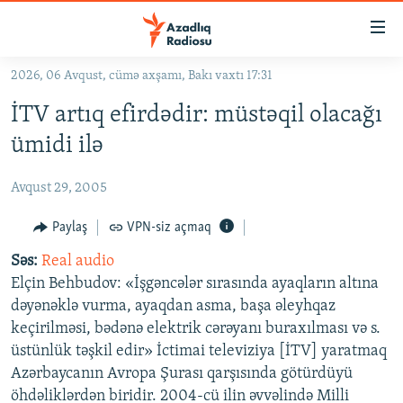
Keçid
linkləri
Əsas
2026, 06 Avqust, cümə axşamı, Bakı vaxtı 17:31
məzmuna
GÜNDƏM
İTV artıq efirdədir: müstəqil olacağı
qayıt
#İZAHLA
Əsas
ümidi ilə
KORRUPSIOMETR
naviqasiyaya
qayıt
Avqust 29, 2005
#ƏSLINDƏ
Axtarışa
FƏRQƏ BAX
Paylaş
VPN-siz açmaq
keç
QANUNI DOĞRU
Səs:
Real audio
Elçin Behbudov: «İşgəncələr sırasında ayaqların altına
ARAŞDIRMA
dəyənəklə vurma, ayaqdan asma, başa əleyhqaz
MULTIMEDIA
keçirilməsi, bədənə elektrik cərəyanı buraxılması və s.
üstünlük təşkil edir» İctimai televiziya [İTV] yaratmaq
RADIO ARXIV
VIDEO
Azərbaycanın Avropa Şurası qarşısında götürdüyü
HAQQIMIZDA
FOTOQALEREYA
OXU ZALI
öhdəliklərdən biridir. 2004-cü ilin əvvəlində Milli