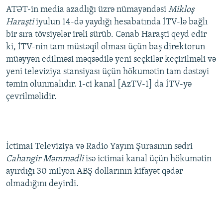
ATƏT-in media azadlığı üzrə nümayəndəsi
Mikloş
Haraşti
iyulun 14-də yaydığı hesabatında İTV-lə bağlı
bir sıra tövsiyələr irəli sürüb. Cənab Haraşti qeyd edir
ki, İTV-nin tam müstəqil olması üçün baş direktorun
müəyyən edilməsi məqsədilə yeni seçkilər keçirilməli və
yeni televiziya stansiyası üçün hökumətin tam dəstəyi
təmin olunmalıdır. 1-ci kanal [AzTV-1] da İTV-yə
çevrilməlidir.
İctimai Televiziya və Radio Yayım Şurasının sədri
Cahangir Məmmədli
isə ictimai kanal üçün hökumətin
ayırdığı 30 milyon ABŞ dollarının kifayət qədər
olmadığını deyirdi.