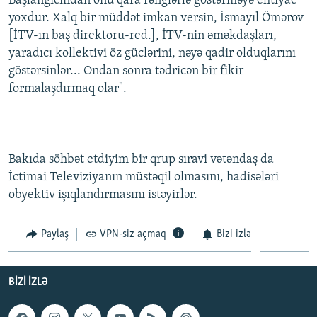
Başlanğıcından onu qara rənglərlə göstərməyə ehtiyac
yoxdur. Xalq bir müddət imkan versin, İsmayıl Ömərov
[İTV-ın baş direktoru-red.], İTV-nin əməkdaşları,
yaradıcı kollektivi öz güclərini, nəyə qadir olduqlarını
göstərsinlər... Ondan sonra tədricən bir fikir
formalaşdırmaq olar".
Bakıda söhbət etdiyim bir qrup sıravi vətəndaş da
İctimai Televiziyanın müstəqil olmasını, hadisələri
obyektiv işıqlandırmasını istəyirlər.
Paylaş
VPN-siz açmaq
Bizi izlə
BIZI IZLƏ