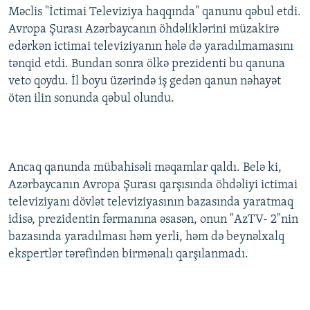
Məclis "İctimai Televiziya haqqında" qanunu qəbul etdi.
İNFOQRAFIKA
AZƏRBAYCAN ƏDƏBIYYATI KITABXANASI
MISSIYAMIZ
BIZI IZLƏ
Avropa Şurası Azərbaycanın öhdəliklərini müzakirə
KARIKATURA
İSLAM VƏ DEMOKRATIYA
PEŞƏ ETIKASI VƏ JURNALISTIKA STANDARTLARIMIZ
edərkən ictimai televiziyanın hələ də yaradılmamasını
tənqid etdi. Bundan sonra ölkə prezidenti bu qanuna
İZ - MƏDƏNIYYƏT PROQRAMI
MATERIALLARIMIZDAN ISTIFADƏ
veto qoydu. İl boyu üzərində iş gedən qanun nəhayət
AZADLIQRADIOSU MOBIL TELEFONUNUZDA
RFE/RL-in bütün saytları
ötən ilin sonunda qəbul olundu.
BIZIMLƏ ƏLAQƏ
XƏBƏR BÜLLETENLƏRIMIZ
Ancaq qanunda mübahisəli məqamlar qaldı. Belə ki,
Azərbaycanın Avropa Şurası qarşısında öhdəliyi ictimai
televiziyanı dövlət televiziyasının bazasında yaratmaq
idisə, prezidentin fərmanına əsasən, onun "AzTV- 2"nin
bazasında yaradılması həm yerli, həm də beynəlxalq
ekspertlər tərəfindən birmənalı qarşılanmadı.