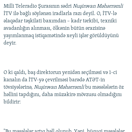
Milli Teleradio Şurasının sədri
Nuşirəvan Məhərrəmli
İTV ilə bağlı söylənən iradlarla razı deyil. O, İTV-lə
əlaqədar təşkilati baxımdan – kadr tərkibi, texniki
avadanlığın alınması, ölkənin bütün ərazisinə
yayımlanmaq istiqamətində xeyli işlər görüldüyünü
deyir.
O ki qaldı, baş direktorun yenidən seçilməsi və 1-ci
kanalın da İTV-yə çevrilməsi barədə ATƏT-in
tövsiyələrinə,
Nuşirəvan Məhərrəmli
bu məsələlərin öz
həllini tapdığını, daha müzakirə mövzusu olmadığını
bildirir:
"Bu məsələlər artıq həll olunub. Yəni, hüquqi məsələlər