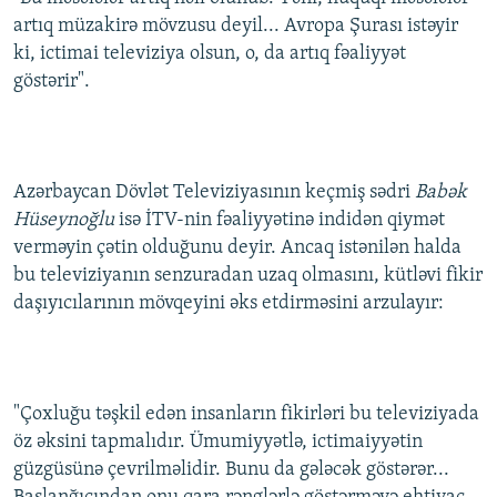
artıq müzakirə mövzusu deyil... Avropa Şurası istəyir
ki, ictimai televiziya olsun, o, da artıq fəaliyyət
göstərir".
Azərbaycan Dövlət Televiziyasının keçmiş sədri
Babək
Hüseynoğlu
isə İTV-nin fəaliyyətinə indidən qiymət
verməyin çətin olduğunu deyir. Ancaq istənilən halda
bu televiziyanın senzuradan uzaq olmasını, kütləvi fikir
daşıyıcılarının mövqeyini əks etdirməsini arzulayır:
"Çoxluğu təşkil edən insanların fikirləri bu televiziyada
öz əksini tapmalıdır. Ümumiyyətlə, ictimaiyyətin
güzgüsünə çevrilməlidir. Bunu da gələcək göstərər...