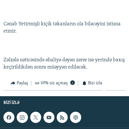
İNFOQRAFIKA
AZƏRBAYCAN ƏDƏBIYYATI KITABXANASI
MISSIYAMIZ
BIZI IZLƏ
KARIKATURA
İSLAM VƏ DEMOKRATIYA
PEŞƏ ETIKASI VƏ JURNALISTIKA STANDARTLARIMIZ
Cənab Yetirmişli kiçik təkanların ola biləcəyini istisna
İZ - MƏDƏNIYYƏT PROQRAMI
MATERIALLARIMIZDAN ISTIFADƏ
etmir.
AZADLIQRADIOSU MOBIL TELEFONUNUZDA
RFE/RL-in bütün saytları
BIZIMLƏ ƏLAQƏ
XƏBƏR BÜLLETENLƏRIMIZ
Zəlzələ nəticəsində əhaliyə dəyən zərər isə yerində baxış
keçirildikdən sonra müəyyən ediləcək.
Paylaş
VPN-siz açmaq
Bizi izlə
BIZI IZLƏ