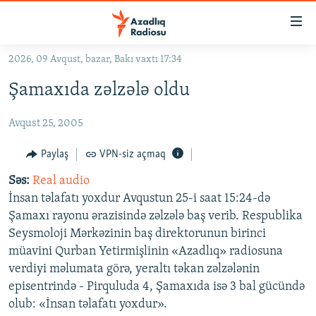
Keçid
linkləri
Əsas
2026, 09 Avqust, bazar, Bakı vaxtı 17:34
məzmuna
GÜNDƏM
Şamaxıda zəlzələ oldu
qayıt
#İZAHLA
Əsas
Avqust 25, 2005
KORRUPSIOMETR
naviqasiyaya
qayıt
#ƏSLINDƏ
Paylaş
VPN-siz açmaq
Axtarışa
FƏRQƏ BAX
keç
Səs:
Real audio
İnsan təlafatı yoxdur Avqustun 25-i saat 15:24-də
QANUNI DOĞRU
Şamaxı rayonu ərazisində zəlzələ baş verib. Respublika
ARAŞDIRMA
Seysmoloji Mərkəzinin baş direktorunun birinci
müavini Qurban Yetirmişlinin «Azadlıq» radiosuna
MULTIMEDIA
verdiyi məlumata görə, yeraltı təkan zəlzələnin
RADIO ARXIV
VIDEO
episentrində - Pirquluda 4, Şamaxıda isə 3 bal gücündə
HAQQIMIZDA
olub: «İnsan təlafatı yoxdur».
FOTOQALEREYA
OXU ZALI