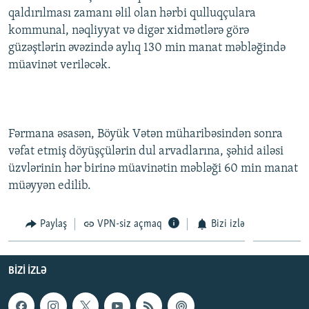
qaldırılması zamanı əlil olan hərbi qulluqçulara
kommunal, nəqliyyat və digər xidmətlərə görə
güzəştlərin əvəzində aylıq 130 min manat məbləğində
müavinət veriləcək.
Fərmana əsasən, Böyük Vətən müharibəsindən sonra
vəfat etmiş döyüşçülərin dul arvadlarına, şəhid ailəsi
üzvlərinin hər birinə müavinətin məbləği 60 min manat
müəyyən edilib.
Paylaş
VPN-siz açmaq
Bizi izlə
BIZI IZLƏ