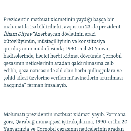
İNFOQRAFIKA
AZƏRBAYCAN ƏDƏBIYYATI KITABXANASI
MISSIYAMIZ
BIZI IZLƏ
KARIKATURA
İSLAM VƏ DEMOKRATIYA
PEŞƏ ETIKASI VƏ JURNALISTIKA STANDARTLARIMIZ
Prezidentin mətbuat xidmətinin yaydığı başqa bir
məlumatda isə bildirilir ki, avqustun 23-də prezident
İZ - MƏDƏNIYYƏT PROQRAMI
MATERIALLARIMIZDAN ISTIFADƏ
İlham Əliyev
“Azərbaycan dövlətinin ərazi
AZADLIQRADIOSU MOBIL TELEFONUNUZDA
RFE/RL-in bütün saytları
bütövlüyünün, müstəqilliyinin və konstitusiya
BIZIMLƏ ƏLAQƏ
quruluşunun müdafiəsində, 1990-cı il 20 Yanvar
hadisələrində, həqiqi hərbi xidmət dövründə Çernobıl
XƏBƏR BÜLLETENLƏRIMIZ
qəzasının nəticələrinin aradan qaldırılmasına cəlb
edilib, qəza nəticəsində əlil olan hərbi qulluqçulara və
şəhid ailəsi üzvlərinə verilən müavinətlərin artırılması
haqqında” fərman imzalayıb.
Məlumatı prezidentin mətbuat xidməti yayıb. Fərmana
görə, Qarabağ münaqişəsi iştirakçılarına, 1990-cı ilin 20
Yanvarında və Çernobıl qəzasının nəticələrinin aradan