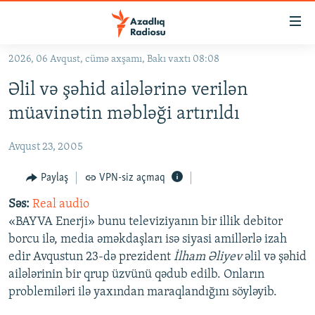
Keçid
linkləri
Əsas
2026, 06 Avqust, cümə axşamı, Bakı vaxtı 08:08
məzmuna
GÜNDƏM
Əlil və şəhid ailələrinə verilən
qayıt
#İZAHLA
Əsas
müavinətin məbləği artırıldı
KORRUPSIOMETR
naviqasiyaya
qayıt
Avqust 23, 2005
#ƏSLINDƏ
Axtarışa
FƏRQƏ BAX
Paylaş
VPN-siz açmaq
keç
QANUNI DOĞRU
Səs:
Real audio
«BAYVA Enerji» bunu televiziyanın bir illik debitor
ARAŞDIRMA
borcu ilə, media əməkdaşları isə siyasi amillərlə izah
MULTIMEDIA
edir Avqustun 23-də prezident
İlham Əliyev
əlil və şəhid
ailələrinin bir qrup üzvünü qədub edilb. Onların
RADIO ARXIV
VIDEO
problemiləri ilə yaxından maraqlandığını söyləyib.
HAQQIMIZDA
FOTOQALEREYA
OXU ZALI