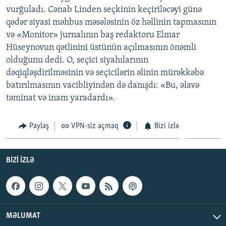
vurğuladı. Cənab Linden seçkinin keçiriləcəyi günə
qədər siyasi məhbus məsələsinin öz həllinin tapmasının
və «Monitor» jurnalının baş redaktoru Elmar
Hüseynovun qətlinini üstünün açılmasının önəmli
olduğunu dedi. O, seçici siyahılarının
dəqiqləşdirilməsinin və seçicilərin əlinin mürəkkəbə
batırılmasının vacibliyindən də danışdı: «Bu, əlavə
təminat və inam yaradardı».
Paylaş
VPN-siz açmaq
Bizi izlə
BIZI IZLƏ
MƏLUMAT