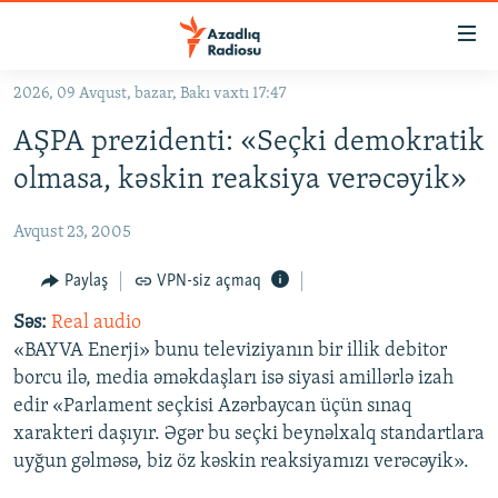
Keçid
linkləri
Əsas
2026, 09 Avqust, bazar, Bakı vaxtı 17:47
məzmuna
GÜNDƏM
AŞPA prezidenti: «Seçki demokratik
qayıt
#İZAHLA
Əsas
olmasa, kəskin reaksiya verəcəyik»
KORRUPSIOMETR
naviqasiyaya
qayıt
Avqust 23, 2005
#ƏSLINDƏ
Axtarışa
FƏRQƏ BAX
Paylaş
VPN-siz açmaq
keç
QANUNI DOĞRU
Səs:
Real audio
«BAYVA Enerji» bunu televiziyanın bir illik debitor
ARAŞDIRMA
borcu ilə, media əməkdaşları isə siyasi amillərlə izah
MULTIMEDIA
edir «Parlament seçkisi Azərbaycan üçün sınaq
xarakteri daşıyır. Əgər bu seçki beynəlxalq standartlara
RADIO ARXIV
VIDEO
uyğun gəlməsə, biz öz kəskin reaksiyamızı verəcəyik».
HAQQIMIZDA
FOTOQALEREYA
OXU ZALI