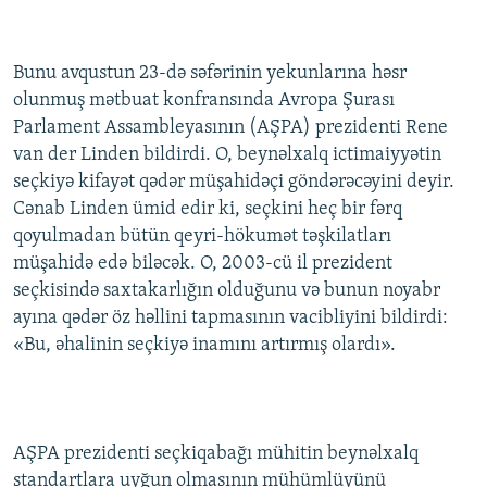
İNFOQRAFIKA
AZƏRBAYCAN ƏDƏBIYYATI KITABXANASI
MISSIYAMIZ
BIZI IZLƏ
KARIKATURA
İSLAM VƏ DEMOKRATIYA
PEŞƏ ETIKASI VƏ JURNALISTIKA STANDARTLARIMIZ
Bunu avqustun 23-də səfərinin yekunlarına həsr
olunmuş mətbuat konfransında Avropa Şurası
İZ - MƏDƏNIYYƏT PROQRAMI
MATERIALLARIMIZDAN ISTIFADƏ
Parlament Assambleyasının (AŞPA) prezidenti Rene
AZADLIQRADIOSU MOBIL TELEFONUNUZDA
RFE/RL-in bütün saytları
van der Linden bildirdi. O, beynəlxalq ictimaiyyətin
BIZIMLƏ ƏLAQƏ
seçkiyə kifayət qədər müşahidəçi göndərəcəyini deyir.
Cənab Linden ümid edir ki, seçkini heç bir fərq
XƏBƏR BÜLLETENLƏRIMIZ
qoyulmadan bütün qeyri-hökumət təşkilatları
müşahidə edə biləcək. O, 2003-cü il prezident
seçkisində saxtakarlığın olduğunu və bunun noyabr
ayına qədər öz həllini tapmasının vacibliyini bildirdi:
«Bu, əhalinin seçkiyə inamını artırmış olardı».
AŞPA prezidenti seçkiqabağı mühitin beynəlxalq
standartlara uyğun olmasının mühümlüyünü