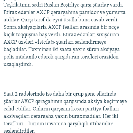
Təşkilatının sədri Ruslan Bəşirliyə qarşı şüarlar vardı.
İNFOQRAFIKA
AZƏRBAYCAN ƏDƏBIYYATI KITABXANASI
MISSIYAMIZ
BIZI IZLƏ
Etiraz edənlər AXCP qərargahına pamidor və yumurta
KARIKATURA
İSLAM VƏ DEMOKRATIYA
PEŞƏ ETIKASI VƏ JURNALISTIKA STANDARTLARIMIZ
atdılar. Qarşı tərəf də eyni üsulla buna cavab verdi.
Sonra aksiyaçılarla AXCP fəalları arasında bir neçə
İZ - MƏDƏNIYYƏT PROQRAMI
MATERIALLARIMIZDAN ISTIFADƏ
kiçik toqquşma baş verdi. Etiraz edənləri sıxışdıran
AZADLIQRADIOSU MOBIL TELEFONUNUZDA
RFE/RL-in bütün saytları
AXCP üzvləri «İstefa!» şüarları səsləndirməyə
BIZIMLƏ ƏLAQƏ
başladılar. Təxminən iki saata yaxın sürən aksiyaya
polis müdaxilə edərək qarşıduran tərəfləri ərazidən
XƏBƏR BÜLLETENLƏRIMIZ
uzaqlaşdırdı.
Saat 2 radələrində isə daha bir qrup gənc əllərində
şüarlar AXCP qəragahının qarşısında aksiya keçirməyə
cəhd etdilər. Onların qarşısını kəsən partiya fəalları
aksiyaçıları qərargaha yaxın buraxmadılar. Hər iki
tərəf biri – birinin ünvanına qarşılıqılı ittihamlar
səsləndirdilər.