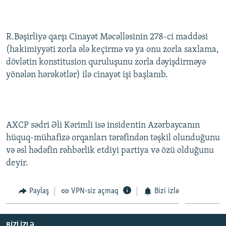
R.Bəşirliyə qarşı Cinayət Məcəlləsinin 278-ci maddəsi
(hakimiyyəti zorla ələ keçirmə və ya onu zorla saxlama,
dövlətin konstitusion quruluşunu zorla dəyişdirməyə
yönələn hərəkətlər) ilə cinayət işi başlanıb.
AXCP sədri Əli Kərimli isə insidentin Azərbaycanın
hüquq-mühafizə orqanları tərəfindən təşkil olunduğunu
və əsl hədəfin rəhbərlik etdiyi partiya və özü olduğunu
deyir.
Paylaş
VPN-siz açmaq
Bizi izlə
BIZI IZLƏ