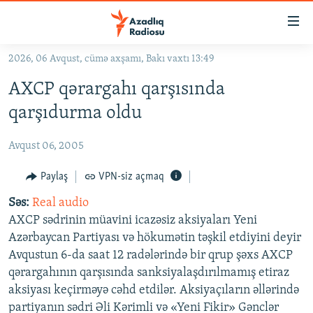
Keçid
linkləri
Əsas
2026, 06 Avqust, cümə axşamı, Bakı vaxtı 13:49
məzmuna
GÜNDƏM
AXCP qərargahı qarşısında
qayıt
#İZAHLA
Əsas
qarşıdurma oldu
KORRUPSIOMETR
naviqasiyaya
qayıt
Avqust 06, 2005
#ƏSLINDƏ
Axtarışa
FƏRQƏ BAX
Paylaş
VPN-siz açmaq
keç
QANUNI DOĞRU
Səs:
Real audio
AXCP sədrinin müavini icazəsiz aksiyaları Yeni
ARAŞDIRMA
Azərbaycan Partiyası və hökumətin təşkil etdiyini deyir
MULTIMEDIA
Avqustun 6-da saat 12 radələrində bir qrup şəxs AXCP
qərargahının qarşısında sanksiyalaşdırılmamış etiraz
RADIO ARXIV
VIDEO
aksiyası keçirməyə cəhd etdilər. Aksiyaçıların əllərində
HAQQIMIZDA
FOTOQALEREYA
OXU ZALI
partiyanın sədri Əli Kərimli və «Yeni Fikir» Gənclər