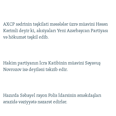
AXCP sədrinin təşkilati məsələlər üzrə müavini Həsən
Kərimli deyir ki, aksiyaları Yeni Azərbaycan Partiyası
və hökumət təşkil edib.
Hakim partiyanın İcra Katibinin müavini Səyavuş
Novrozov isə deyiləni təkzib edir.
Hazırda Səbayel rayon Polis İdarsinin əməkdaşları
ərazidə vəziyyətə nəzarət edirlər.