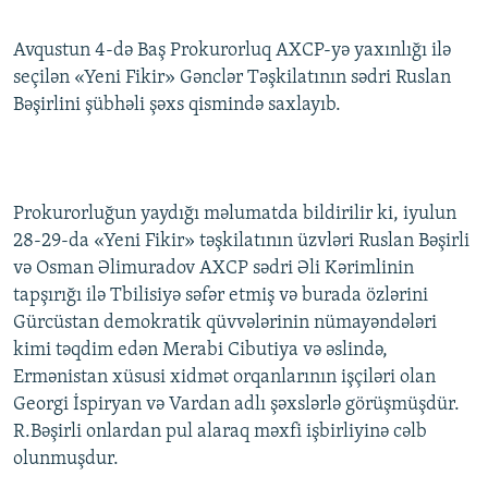
Avqustun 4-də Baş Prokurorluq AXCP-yə yaxınlığı ilə
seçilən «Yeni Fikir» Gənclər Təşkilatının sədri Ruslan
Bəşirlini şübhəli şəxs qismində saxlayıb.
Prokurorluğun yaydığı məlumatda bildirilir ki, iyulun
28-29-da «Yeni Fikir» təşkilatının üzvləri Ruslan Bəşirli
və Osman Əlimuradov AXCP sədri Əli Kərimlinin
tapşırığı ilə Tbilisiyə səfər etmiş və burada özlərini
Gürcüstan demokratik qüvvələrinin nümayəndələri
kimi təqdim edən Merabi Cibutiya və əslində,
Ermənistan xüsusi xidmət orqanlarının işçiləri olan
Georgi İspiryan və Vardan adlı şəxslərlə görüşmüşdür.
R.Bəşirli onlardan pul alaraq məxfi işbirliyinə cəlb
olunmuşdur.