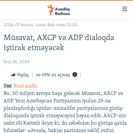
Keçid
linkləri
Əsas
2026, 07 Avqust, cümə, Bakı vaxtı 22:20
məzmuna
GÜNDƏM
Müsavat, AXCP və ADP dialoqda
qayıt
#İZAHLA
Əsas
iştirak etməyəcək
KORRUPSIOMETR
naviqasiyaya
qayıt
İyul 28, 2005
#ƏSLINDƏ
Axtarışa
FƏRQƏ BAX
Paylaş
VPN-siz açmaq
keç
QANUNI DOĞRU
Səs:
Real audio
Bu, 50 milyon avroya başa gələcək Müsavat, AXCP və
ARAŞDIRMA
ADP Yeni Azərbaycan Partiyasının iyulun 29-na
MULTIMEDIA
planlaşdırdığı iqtidar-müxalifət partiyalarının görüş-
dialoqunda iştirak etməyəcəyini bəyan edib. AXCP-nin
RADIO ARXIV
VIDEO
sədri Əli Kərimli deyir ki, iki səbəbdən bu görüşə qatıla
HAQQIMIZDA
FOTOQALEREYA
OXU ZALI
bilməzlər: «Əvvəla, hakim partyanın təklif etdiyi