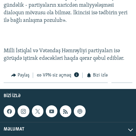
gündəlik - partiyaların xaricdən maliyyələşməsi
İNFOQRAFIKA
AZƏRBAYCAN ƏDƏBIYYATI KITABXANASI
MISSIYAMIZ
BIZI IZLƏ
dialoqun mövzusu ola bilməz. İkincisi isə tədbirin yeri
KARIKATURA
İSLAM VƏ DEMOKRATIYA
PEŞƏ ETIKASI VƏ JURNALISTIKA STANDARTLARIMIZ
ilə bağlı anlaşma pozulub».
İZ - MƏDƏNIYYƏT PROQRAMI
MATERIALLARIMIZDAN ISTIFADƏ
AZADLIQRADIOSU MOBIL TELEFONUNUZDA
RFE/RL-in bütün saytları
BIZIMLƏ ƏLAQƏ
Milli İstiqlal və Vətəndaş Həmrəyliyi partiyaları isə
görüşdə iştirak edəcəkləri haqda qərar qəbul ediblər.
XƏBƏR BÜLLETENLƏRIMIZ
Paylaş
VPN-siz açmaq
Bizi izlə
BIZI IZLƏ
MƏLUMAT