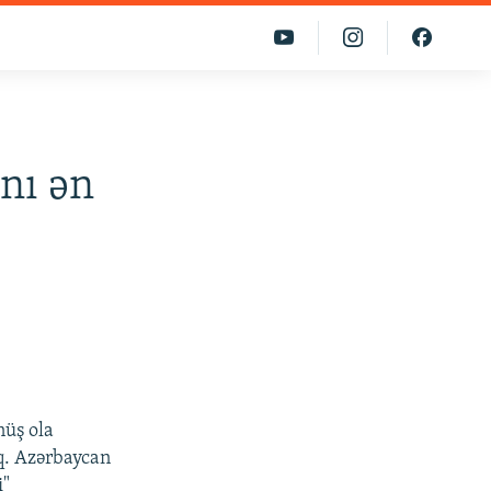
nı ən
nüş ola
aq. Azərbaycan
i"