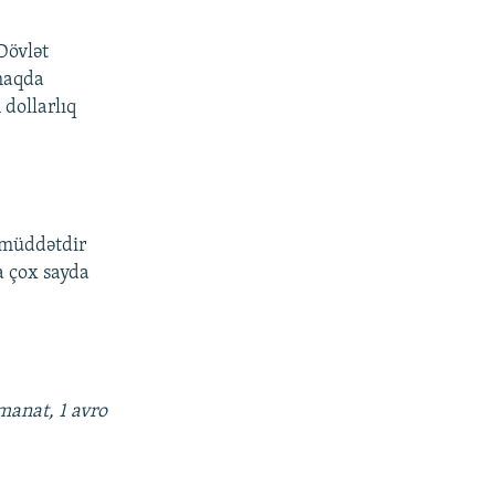
Dövlət
haqda
dollarlıq
 müddətdir
a çox sayda
manat, 1 avro