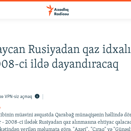
ycan Rusiyadan qaz idxalı
008-ci ildə dayandıracaq
VPN-siz açmaq
o
ibinin müavini avqustda Qarabağ münaqişənin həllində dö
ir - 2008-ci ilədək Rusiyadan qaz alınmasına ehtiyac qalac
kətindən verilən məlumata görə, "Azəri", "Çıraq" və "Günəşl