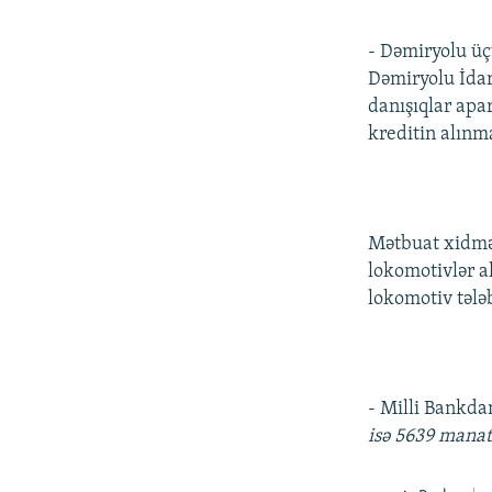
- Dəmiryolu üç
Dəmiryolu İda
danışıqlar apa
kreditin alınm
Mətbuat xidmə
lokomotivlər a
lokomotiv tələ
- Milli Bankda
isə 5639 manat