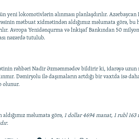
ün yeni lokomotivlərin alınması planlaşdırılır. Azərbaycan 
rəsinin mətbuat xidmətindən aldığımız məlumata görə, bu 
rılır. Avropa Yenidənqurma və İnkişaf Bankından 50 milyon 
ası nəzərdə tutulub.
tinin rəhbəri Nadir Əzməmmədov bildirir ki, idarəyə uzun
lınmır. Dəmiryolu ilə daşımaların artdığı bir vaxtda isə dah
b olunur.
n aldığımız məlumata görə,
1 dollar 4694 manat, 1 rubl 163 
dır
.