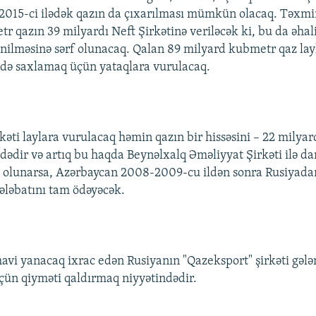
2015-ci ilədək qazın da çıxarılması mümkün olacaq. Təxm
r qazın 39 milyardı Neft Şirkətinə veriləcək ki, bu da əhal
ənilməsinə sərf olunacaq. Qalan 89 milyard kubmetr qaz lay
də saxlamaq üçün yataqlara vurulacaq.
rkəti laylara vurulacaq həmin qazın bir hissəsini – 22 milya
dədir və artıq bu haqda Beynəlxalq Əməliyyat Şirkəti ilə dan
ə olunarsa, Azərbaycan 2008-2009-cu ildən sonra Rusiyada
ələbatını tam ödəyəcək.
vi yanacaq ixrac edən Rusiyanın "Qazeksport" şirkəti gələn
ün qiyməti qaldırmaq niyyətindədir.