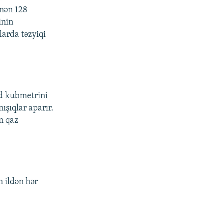
inən 128
inin
larda təzyiqi
rd kubmetrini
ışıqlar aparır.
n qaz
 ildən hər