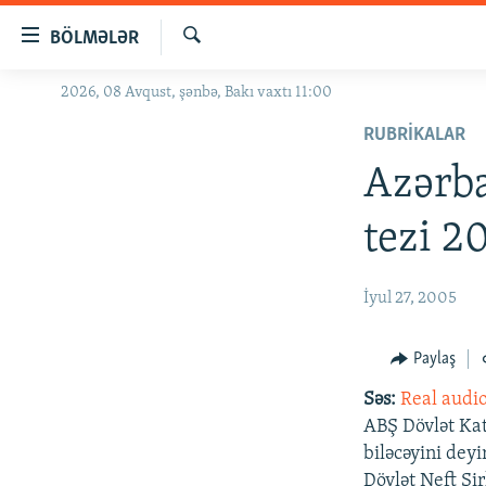
Keçid
BÖLMƏLƏR
linkləri
Axtar
Əsas
2026, 08 Avqust, şənbə, Bakı vaxtı 11:00
GÜNDƏM
məzmuna
RUBRIKALAR
#İZAHLA
qayıt
Əsas
Azərba
KORRUPSIOMETR
naviqasiyaya
#ƏSLINDƏ
qayıt
tezi 2
Axtarışa
FƏRQƏ BAX
keç
QANUNI DOĞRU
İyul 27, 2005
ARAŞDIRMA
Paylaş
MULTIMEDIA
Səs:
Real audi
RADIO ARXIV
VIDEO
ABŞ Dövlət Kat
HAQQIMIZDA
FOTOQALEREYA
OXU ZALI
biləcəyini dey
Dövlət Neft Şir