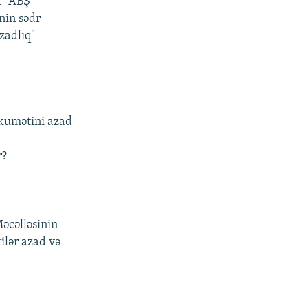
k" ABŞ
nin sədr
zadlıq"
kumətini azad
r?
Məcəlləsinin
ilər azad və