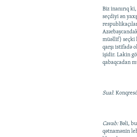
Biz inanırıq ki
seçdiyi ən yax
respublikaçıla
Azərbaycandakı
müəllif) seçki 
qarşı istifadə 
işidir. Lakin g
qabaqcadan mü
Sual
: Konqresd
Cavab:
Bəli, b
qətnamənin lehi