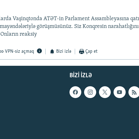
nlarda Vaşinqtonda ATƏT-in Parlament Assambleyasına qat
mayəndələriylə görüşmüsünüz. Siz Konqresin narahatlığını
 Onların reaksiy
VPN-siz açmaq
Bizi izlə
Çap et
BIZI IZLƏ