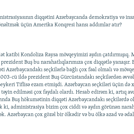
nistrasiyasının diqqətini Azərbaycanda demokratiya və ins
önəltmək üçün Amerika Konqresi hansı addımlar atır?
lət katibi Kondoliza Raysa mövqeyimizi aydın çatdırmışıq.
 prezident Buş bu narahatlıqlarımıza çox diqqətlə yanaşır. 
ti Azərbaycandakı seçkilərlə bağlı çox fəal olmalı və mövqe
 2003-cü ildə prezident Buş Gürcüstandakı seçkilərdən əvvə
eykeri Tiflisə ezam etmişdi. Azərbaycan seçkiləri üçün də 
əyin edilməsi çox faydalı olardı. Hesab edirəm ki, artıq av
rında Buş hökumətinin diqqəti Azərbaycandakı seçkilərdə ol
k ki, administrasiya bizim çox ciddi və aydın görünən nara
k. Azərbaycan çox gözəl bir ölkədir və bu ölkə azad və ədal