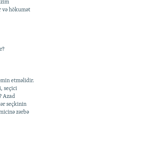
izim
ir və hökumət
r?
əmin etməlidir.
, seçici
u? Azad
lər seçkinin
imicinə zərbə