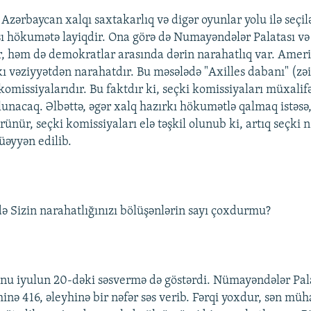
, Azərbaycan xalqı saxtakarlıq və digər oyunlar yolu ilə seçi
şı hökumətə layiqdir. Ona görə də Numayəndələr Palatası v
r, həm də demokratlar arasında dərin narahatlıq var. Ameri
 vəziyyətdən narahatdır. Bu məsələdə "Axilles dabanı" (zəi
komissiyalarıdır. Bu faktdır ki, seçki komissiyaları müxalif
olunacaq. Əlbəttə, əgər xalq hazırkı hökumətlə qalmaq istəsə
örünür, seçki komissiyaları elə təşkil olunub ki, artıq seçki n
əyyən edilib.
ə Sizin narahatlığınızı bölüşənlərin sayı çoxdurmu?
unu iyulun 20-dəki səsvermə də göstərdi. Nümayəndələr Pal
nə 416, əleyhinə bir nəfər səs verib. Fərqi yoxdur, sən müh