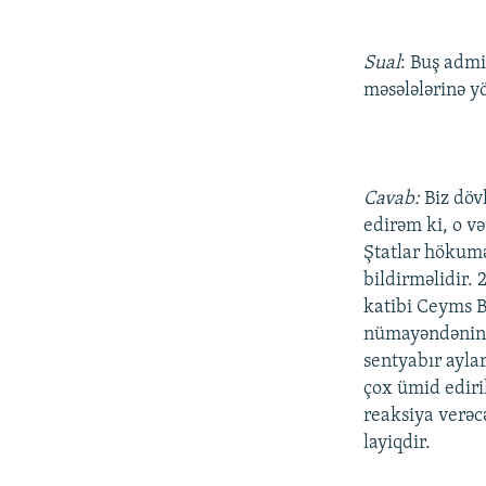
Sual
: Buş admi
məsələlərinə y
Cavab:
Biz döv
edirəm ki, o və
Ştatlar hökumə
bildirməlidir.
katibi Ceyms B
nümayəndənin t
sentyabır ayla
çox ümid ediri
reaksiya verəcə
layiqdir.