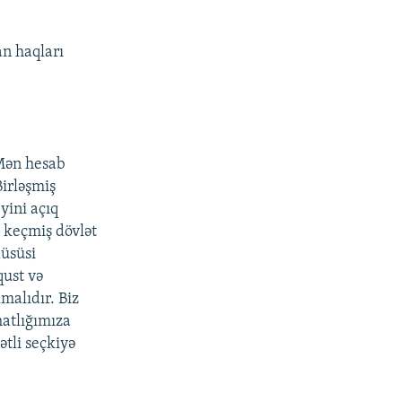
an haqları
 Mən hesab
Birləşmiş
yini açıq
l keçmiş dövlət
xüsüsi
qust və
malıdır. Biz
hatlığımıza
ətli seçkiyə