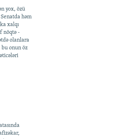
lən yox, özü
ə Senatda həm
ka xalqı
f nöqtə -
ətdə olanlara
, bu onun öz
əticələri
atasında
afizəkar,