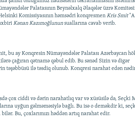
nda şahidi olduğumuz hadisələrin təkrarlanmasını istəmiri
mayəndələr Palatasının Beynəlxalq Əlaqələr üzrə Komitəsi
Helsinki Komissiyasının həmsədri konqresmen
Kris Smit
"A
üxbiri
Kənan Kazımoğlunun
suallarına cavab verib.
mit, bu ay Konqresin Nümayəndələr Palatası Azərbaycan hö
kilərə çağıran qətnamə qəbul edib. Bu sənəd Sizin və digər
n təşəbbüsü ilə təsdiq olunub. Konqresi narahat edən nədi
ə çox ciddi və dərin narahatlıq var və xüsüsilə də, Seçki 
arına uyğun gəlməməsiylə bağlı. Bu isə o deməkdir ki, seçk
 bilər. Bu, çoxlarımızı həddən artıq narahat edir.