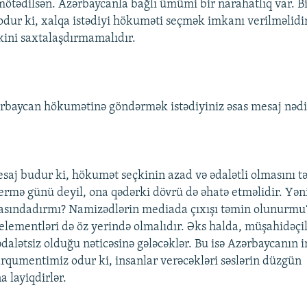
 mötədilsən. Azərbaycanla bağlı ümümi bir narahatlıq var. B
odur ki, xalqa istədiyi hökuməti seçmək imkanı verilməlid
ini saxtalaşdırmamalıdır.
ərbaycan hökumətinə göndərmək istədiyiniz əsas mesaj nədi
saj budur ki, hökumət seçkinin azad və ədalətli olmasını t
ermə günü deyil, ona qədərki dövrü də əhatə etməlidir. Yəni
dasındadırmı? Namizədlərin mediada çıxışı təmin olunurm
 elementləri də öz yerində olmalıdır. Əks halda, müşahidəçi
dalətsiz olduğu nəticəsinə gələcəklər. Bu isə Azərbaycanın 
arqumentimiz odur ki, insanlar verəcəkləri səslərin düzgün
 layiqdirlər.