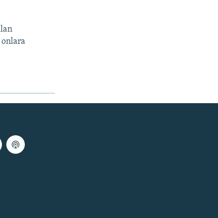
ılan
 onlara