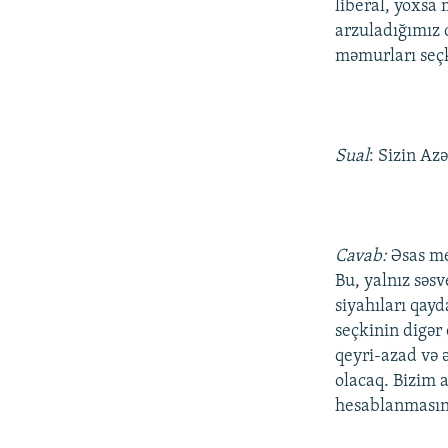
liberal, yoxsa
arzuladığımız 
məmurları seçk
Sual
: Sizin Az
Cavab:
Əsas me
Bu, yalnız səsv
siyahıları qay
seçkinin digər
qeyri-azad və ə
olacaq. Bizim 
hesablanmasına