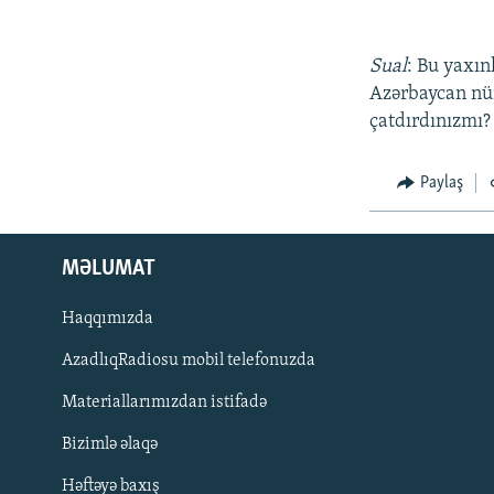
Sual
: Bu yaxı
Azərbaycan nü
çatdırdınızmı?
Paylaş
MƏLUMAT
Haqqımızda
AzadlıqRadiosu mobil telefonuzda
Materiallarımızdan istifadə
BIZI IZLƏ
Bizimlə əlaqə
Həftəyə baxış