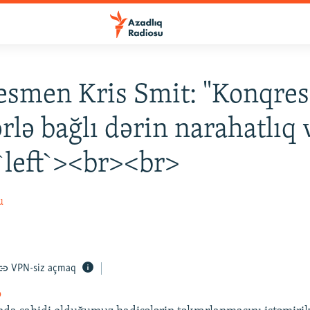
smen Kris Smit: "Konqre
ərlə bağlı dərin narahatlıq
`left`><br><br>
u
VPN-siz açmaq
o