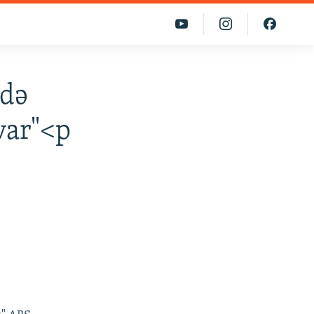
sdə
 var"<p