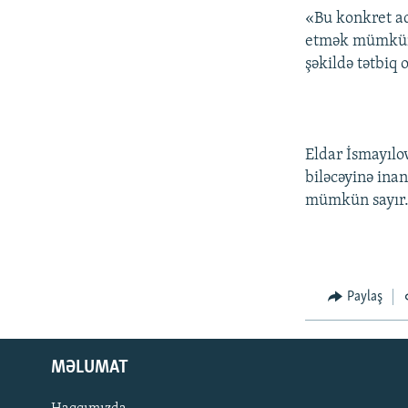
«Bu konkret ad
etmək mümkün 
şəkildə tətbiq 
Eldar İsmayılo
biləcəyinə ina
mümkün sayır
Paylaş
MƏLUMAT