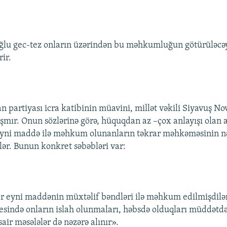
oğlu gec-tez onların üzərindən bu məhkumluğun götürüləcə
ir.
n partiyası icra katibinin müavini, millət vəkili Siyavuş No
ılaşmır. Onun sözlərinə görə, hüquqdan az –çox anlayışı olan
a eyni maddə ilə məhkum olunanların təkrar məhkəməsinin nə
lər. Bunun konkret səbəbləri var:
ar eyni maddənin müxtəlif bəndləri ilə məhkum edilmişdilər.
ində onların islah olunmaları, həbsdə olduqları müddətdə 
air məsələlər də nəzərə alınır».