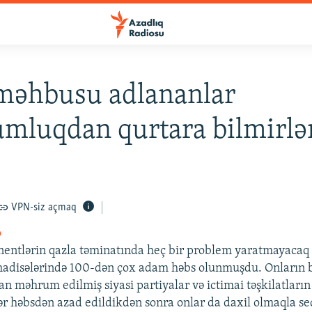
məhbusu adlananlar
mluqdan qurtara bilmirlə
VPN-siz açmaq
o
entlərin qazla təminatında heç bir problem yaratmayacaq 
hadisələrində 100-dən çox adam həbs olunmuşdu. Onların bi
n məhrum edilmiş siyasi partiyalar və ictimai təşkilatların
slər həbsdən azad edildikdən sonra onlar da daxil olmaqla s