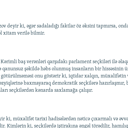
ov deyir ki, əgər sadaladığı faktlar öz əksini tapmırsa, 
l xitam verilə bilmir.
Kərimli baş verənləri qarşıdakı parlament seçkiləri ilə əlaq
də qanunsuz şəkildə həbs olunmuş insanların bir hissəsinin 
türülməməsi onu göstərir ki, iqtidar xalqın, müxalifətin 
təzyiqlərinə baxmayaraq demokratik seçkilərə hazırlaşmır, 
rı seçkilərdən kənarda saxlamağa çalışır.
r ki, müxalifət tarixi hadisələrdən nəticə çıxarmalı və əvvə
r. Kimlərin ki, seçkilərdə iştirakına əngəl törədilir, hamılı