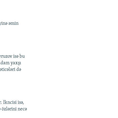
yinə əmin
vruzov isə bu
 adam yaxşı
ticələri də
 İkncisi isə,
özlərini necə