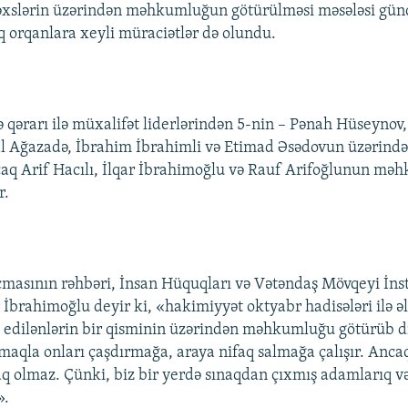
əxslərin üzərindən məhkumluğun götürülməsi məsələsi gün
 orqanlara xeyli müraciətlər də olundu.
qərarı ilə müxalifət liderlərindən 5-nin – Pənah Hüseynov,
bal Ağazadə, İbrahim İbrahimli və Etimad Əsədovun üzəri
aq Arif Hacılı, İlqar İbrahimoğlu və Rauf Arifoğlunun mə
r.
masının rəhbəri, İnsan Hüquqları və Vətəndaş Mövqeyi İns
r İbrahimoğlu deyir ki, «hakimiyyət oktyabr hadisələri ilə ə
 edilənlərin bir qisminin üzərindən məhkumluğu götürüb di
maqla onları çaşdırmağa, araya nifaq salmağa çalışır. Ancaq
q olmaz. Çünki, biz bir yerdə sınaqdan çıxmış adamlarıq və
».