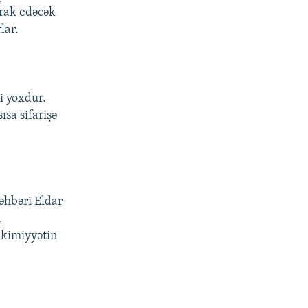
irak edəcək
lar.
i yoxdur.
sa sifarişə
əhbəri Eldar
n
akimiyyətin