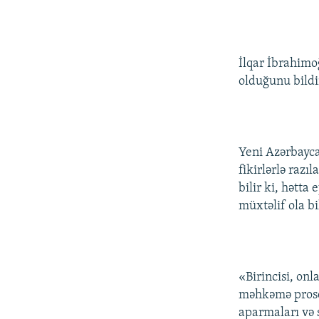
İlqar İbrahim
olduğunu bildir
Yeni Azərbayca
fikirlərlə raz
bilir ki, hətt
müxtəlif ola bi
«Birincisi, onl
məhkəmə proses
aparmaları və s