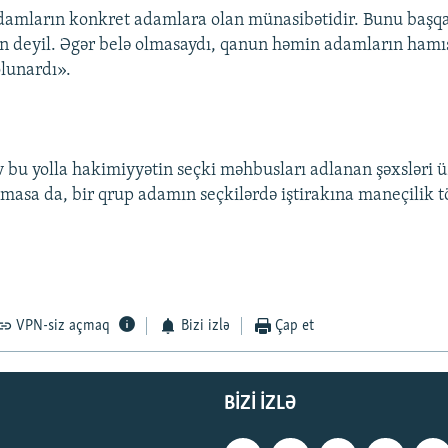
amların konkret adamlara olan münasibətidir. Bunu başqa
deyil. Əgər belə olmasaydı, qanun həmin adamların hamı
olunardı».
v bu yolla hakimiyyətin seçki məhbusları adlanan şəxsləri ü
nmasa da, bir qrup adamın seçkilərdə iştirakına maneçilik t
.
VPN-siz açmaq
Bizi izlə
Çap et
BIZI IZLƏ