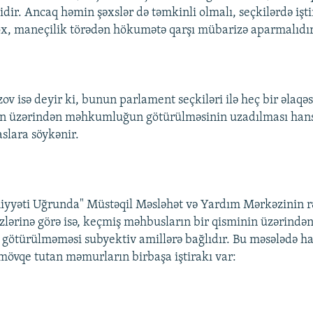
dir. Ancaq həmin şəxslər də təmkinli olmalı, seçkilərdə işt
ox, maneçilik törədən hökumətə qarşı mübarizə aparmalıdır
v isə deyir ki, bunun parlament seçkiləri ilə heç bir əlaqəs
n üzərindən məhkumluğun götürülməsinin uzadılması hansı
aslara söykənir.
yyəti Uğrunda" Müstəqil Məsləhət və Yardım Mərkəzinin r
zlərinə görə isə, keçmiş məhbusların bir qisminin üzərində
ötürülməməsi subyektiv amillərə bağlıdır. Bu məsələdə h
mövqe tutan məmurların birbaşa iştirakı var: