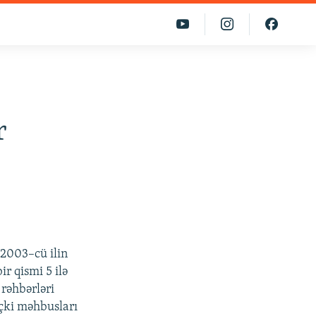
r
2003–cü ilin
r qismi 5 ilə
 rəhbərləri
eçki məhbusları