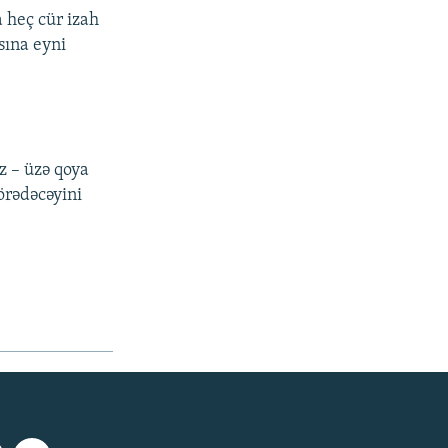
 heç cür izah
sına eyni
z – üzə qoya
örədəcəyini