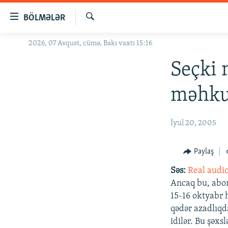
Keçid
BÖLMƏLƏR
linkləri
Axtar
Əsas
2026, 07 Avqust, cümə, Bakı vaxtı 15:16
GÜNDƏM
məzmuna
#İZAHLA
Seçki 
qayıt
Əsas
KORRUPSIOMETR
məhku
naviqasiyaya
#ƏSLINDƏ
qayıt
Axtarışa
FƏRQƏ BAX
İyul 20, 2005
keç
QANUNI DOĞRU
Paylaş
ARAŞDIRMA
Səs:
Real audi
MULTIMEDIA
Ancaq bu, abon
RADIO ARXIV
VIDEO
15-16 oktyabr 
qədər azadlıqda
HAQQIMIZDA
FOTOQALEREYA
OXU ZALI
idilər. Bu şəx