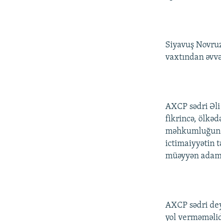
Siyavuş Novruz
vaxtından əvvə
AXCP sədri Əli 
fikrincə, ölkə
məhkumluğun gö
ictimaiyyətin 
müəyyən adamla
AXCP sədri deyi
yol verməməlidi