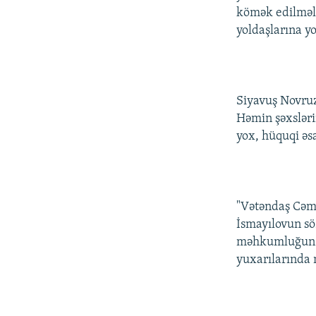
kömək edilməli
yoldaşlarına y
Siyavuş Novruzo
Həmin şəxsləri
yox, hüquqi əs
"Vətəndaş Cəmi
İsmayılovun sö
məhkumluğun g
yuxarılarında 