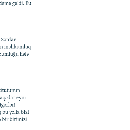
dəmə gəldi. Bu
 Sərdar
ndən məhkumluq
hkumluğu hələ
titutunun
laqədar eyni
gərləri
 bu yolla bizi
 bir birimizi