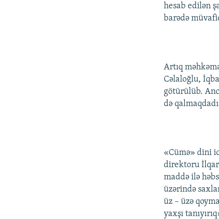
İNFOQRAFIKA
AZƏRBAYCAN ƏDƏBIYYATI KITABXANASI
MISSIYAMIZ
hesab edilən ş
barədə müvafiq
KARIKATURA
İSLAM VƏ DEMOKRATIYA
PEŞƏ ETIKASI VƏ JURNALISTIKA
STANDARTLARIMIZ
İZ - MƏDƏNIYYƏT PROQRAMI
MATERIALLARIMIZDAN ISTIFADƏ
AZADLIQRADIOSU MOBIL TELEFONUNUZDA
Artıq məhkəmə 
Cəlaloğlu, İq
BIZIMLƏ ƏLAQƏ
götürülüb. Anc
XƏBƏR BÜLLETENLƏRIMIZ
də qalmaqdadı
«Cümə» dini ic
direktoru İlqa
maddə ilə həbs
üzərində saxla
üz – üzə qoyma
yaxşı tanıyırıq